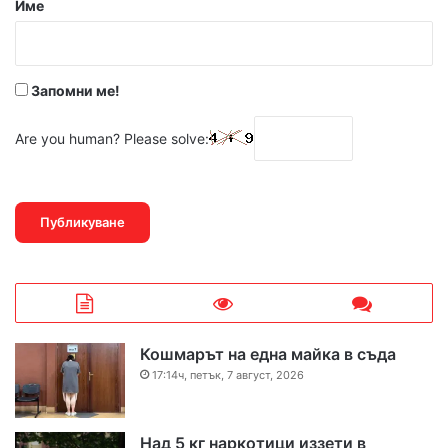
Име
:
*
Запомни ме!
Are you human? Please solve:
Кошмарът на една майка в съда
17:14ч, петък, 7 август, 2026
Над 5 кг наркотици иззети в