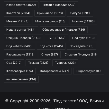
Изпод тепето
(4900)
Имоти в Пловдив
(237)
Квартали
(2304)
Криминале
(5973)
Култура
(9789)
Мнения
(12142)
Моите отговори
(115)
Новини
(54283)
Нощна смяна
(1484)
Образование в Пловдив
(736)
Община Пловдив
(2143)
ПУЛС
(2542)
Под лупа
(1613)
Под небето
(6493)
Под ножа
(2745)
По следите
(123)
Разследване
(1313)
Спорт
(827)
Спортен Пловдив
(818)
Съд
(2912)
Темида
(2821)
Туризъм
(323)
Фотогалерия
(174)
Фоторепортаж
(247)
Ъндърграунд
(89)
вашите снимки
(134)
© Copyright 2009-2026, "Под тепето" ООД. Всички
права запазени.