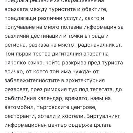
предлага решение за съкращаване на
връзката между туристите и обектите,
предлагащи различни услуги, както и
получаване на много полезна информация за
различни дестинации и точки в града и
региона, разказа на място градоначалникът.
Той първи тества дигиталния апарат на
няколко езика, който разкрива пред туриста
всичко, от което той има нужда- от
забележителностите в архитектурния
резерват, през римския тур под тепетата, до
събитийния календар, времето, наем на
автомобил, търговските центрове,
ресторанти, хотели и хостели. Виртуалният
информационен център съдържа цялата