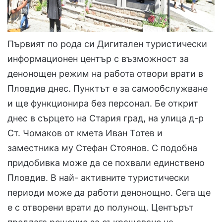
Първият по рода си Дигитален туристически
информационен център с възможност за
денонощен режим на работа отвори врати в
Пловдив днес. Пунктът е за самообслужване
и ще функционира без персонал. Бе открит
днес в сърцето на Стария град, на улица д-р
Ст. Чомаков от кмета Иван Тотев и
заместника му Стефан Стоянов. С подобна
придобивка може да се похвали единствено
Пловдив. В най- активните туристически
периоди може да работи денонощно. Сега ще
е с отворени врати до полунощ. Центърът