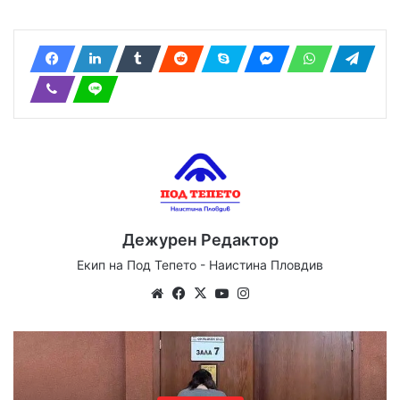
Дежурен Редактор
Екип на Под Тепето - Наистина Пловдив
We
Fa
X
Yo
Ins
bsi
ce
uT
tag
te
bo
ub
ra
ok
e
m