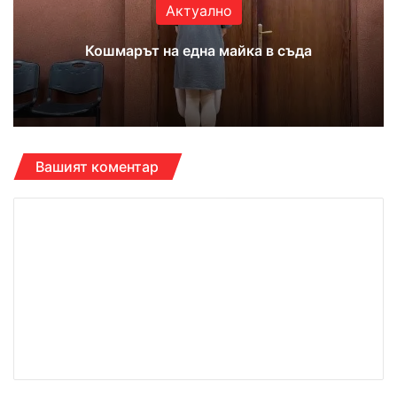
Актуално
Кошмарът на една майка в съда
Вашият коментар
К
о
м
е
н
т
а
р