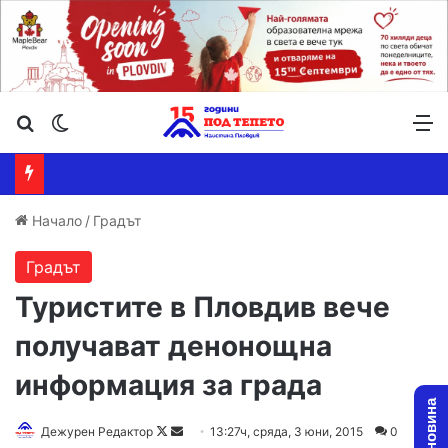
Търсене ...
Switch skin
М
Начало
/
Градът
Градът
Туристите в Пловдив вече
получават денонощна
информация за града
Дежурен Редактор
F
S
13:27ч, сряда, 3 юни, 2015
0