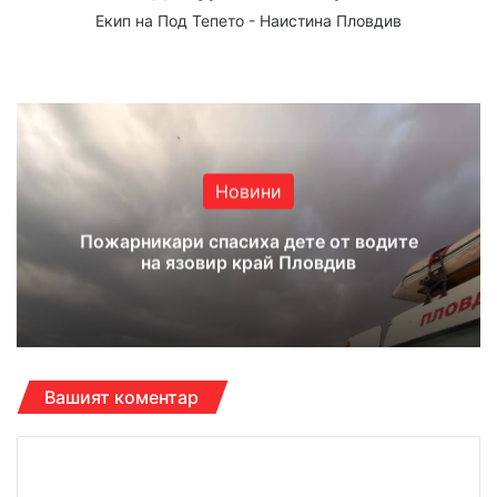
Екип на Под Тепето - Наистина Пловдив
We
Fa
X
Yo
Ins
bsi
ce
uT
tag
te
bo
ub
ra
ok
e
m
Новини
Пожарникари спасиха дете от водите
на язовир край Пловдив
Вашият коментар
К
о