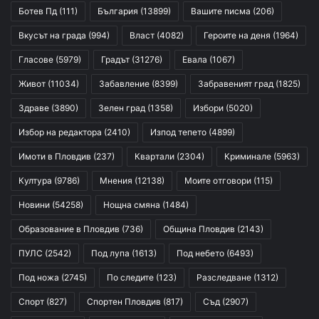
Ботев Пд
(111)
България
(13899)
Вашите писма
(206)
Вкусът на града
(994)
Власт
(4082)
Героите на деня
(1964)
Гласове
(5979)
Градът
(31276)
Евала
(1067)
Живот
(11034)
Забавление
(8399)
Забравеният град
(1825)
Здраве
(3890)
Зелен град
(1358)
Избори
(5020)
Избор на редактора
(2410)
Изпод тепето
(4899)
Имоти в Пловдив
(237)
Квартали
(2304)
Криминале
(5963)
Култура
(9786)
Мнения
(12138)
Моите отговори
(115)
Новини
(54258)
Нощна смяна
(1484)
Образование в Пловдив
(736)
Община Пловдив
(2143)
ПУЛС
(2542)
Под лупа
(1613)
Под небето
(6493)
Под ножа
(2745)
По следите
(123)
Разследване
(1312)
Спорт
(827)
Спортен Пловдив
(817)
Съд
(2907)