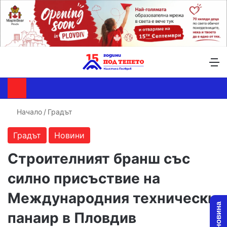
Търсене ...
Switch skin
М
Начало
/
Градът
Градът
Новини
Строителният бранш със
силно присъствие на
Международния технически
панаир в Пловдив