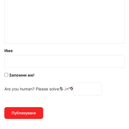
м
е
н
т
а
р
Име
:
*
Запомни ме!
Are you human? Please solve: