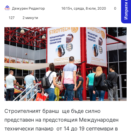
Изпрати новина
Дежурен Редактор
F
S
16:15ч, сряда, 8 юли, 2020
0
o
e
127
2 минути
l
n
l
d
o
a
w
n
o
e
n
m
X
a
i
l
Строителният бранш ще бъде силно
представен на предстоящия Международен
технически панаир от 14 до 19 септември в