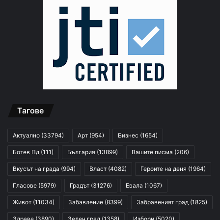
Тагове
Актуално
(33794)
Арт
(954)
Бизнес
(1654)
Ботев Пд
(111)
България
(13899)
Вашите писма
(206)
Вкусът на града
(994)
Власт
(4082)
Героите на деня
(1964)
Гласове
(5979)
Градът
(31276)
Евала
(1067)
Живот
(11034)
Забавление
(8399)
Забравеният град
(1825)
Здраве
(3890)
Зелен град
(1358)
Избори
(5020)