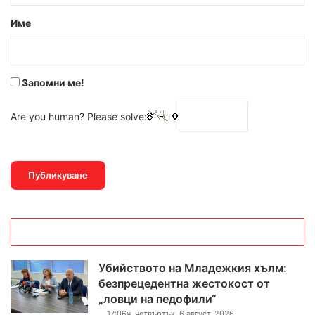
р
Име
:
*
Запомни ме!
Are you human? Please solve:
Убийството на Младежкия хълм:
безпрецедентна жестокост от
„ловци на педофили“
17:06ч, четвъртък, 6 август, 2026