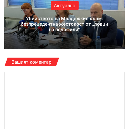
Актуално
Убийството на Младежкия хълм:
безпрецедентна жестокост от „ловци
на педофили“
Вашият коментар
К
о
м
е
н
т
а