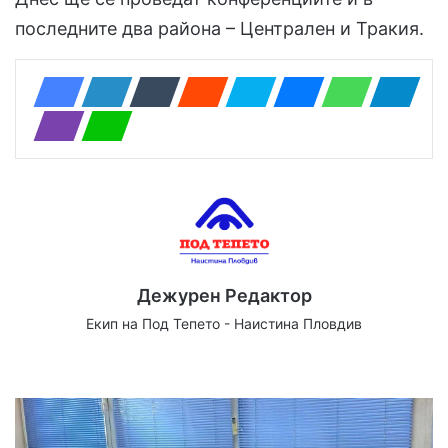
последните два района – Централен и Тракия.
Дежурен Редактор
Екип на Под Тепето - Наистина Пловдив
We
Fa
X
Yo
Ins
bsi
ce
uT
tag
te
bo
ub
ra
ok
e
m