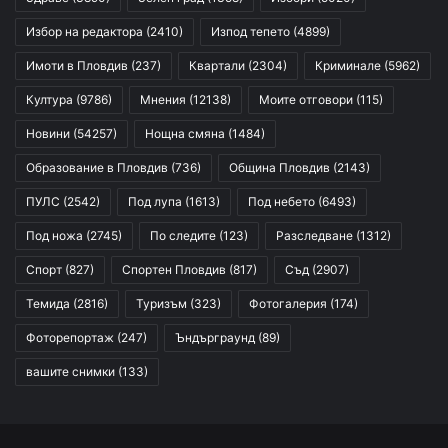
Избор на редактора
(2410)
Изпод тепето
(4899)
Имоти в Пловдив
(237)
Квартали
(2304)
Криминале
(5962)
Култура
(9786)
Мнения
(12138)
Моите отговори
(115)
Новини
(54257)
Нощна смяна
(1484)
Образование в Пловдив
(736)
Община Пловдив
(2143)
ПУЛС
(2542)
Под лупа
(1613)
Под небето
(6493)
Под ножа
(2745)
По следите
(123)
Разследване
(1312)
Спорт
(827)
Спортен Пловдив
(817)
Съд
(2907)
Темида
(2816)
Туризъм
(323)
Фотогалерия
(174)
Фоторепортаж
(247)
Ъндърграунд
(89)
вашите снимки
(133)