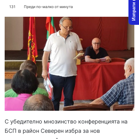
Изпрати новина
o
e
131
Преди по-малко от минута
l
n
l
d
o
a
w
n
o
e
n
m
X
a
i
l
С убедително мнозинство конференцията на
БСП в район Северен избра за нов