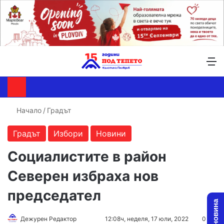
Търсене ...
Switch skin
М
Начало
/
Градът
Градът
Избори
Новини
Социалистите в район
Северен избраха нов
председател
Дежурен Редактор
F
S
12:08ч, неделя, 17 юли, 2022
0