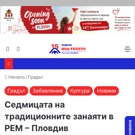
Търсене ...
Switch skin
М
Начало
/
Градът
Градът
Забавление
Култура
Новини
Седмицата на
традиционните занаяти в
РЕМ – Пловдив