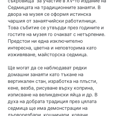
съкровища“ за участие в ХV-то издание на
Седмицата на традиционните занаяти. В
двора на музея се оформя истинска
чаршия от занаятчийски работилници.
Това събитие се утвърди през годините и
гостите на музея го очакват с нетърпение.
Предстои ни една изключително
интересна, цветна и неповторима като
изживяване, майсторска седмица.
Ще могат да се наблюдават редки
домашни занаяти като тъкане на
вертикален стан, изработка на плъсти,
кене, везба, рисуване върху коприна,
изписване на великденски яйца и др. В
духа на добрата традиция през цялата
седмица ще има демонстрации на
дърворезбари, кошничари, ковачи,