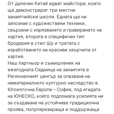
От далечен Китай идват майстори, които
ще демонстрират три местни
занаятчийски школи. Едната ще ни
запознае с художествени техники,
свързани с изрязването и гравирането на
хартия, втората е специфичен тип
бродерия в стил Шу и третата с
изработването на красиви хвърчила от
хартия.
Наш партньор и съмишленик на
ежегодната Седмица на занаятите е
Регионалният център за опазване на
нематериалното културно наследство в
Югоизточна Европа – София, под егидата
на ЮНЕСКО, който подпомага усилията ни
за създаване на устойчива традиционна
проява, популяризираща и поддържаща