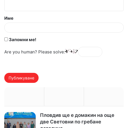
т
а
Име
р
:
*
Запомни ме!
Are you human? Please solve:
Пловдив ще е домакин на още
две Световни по гребане