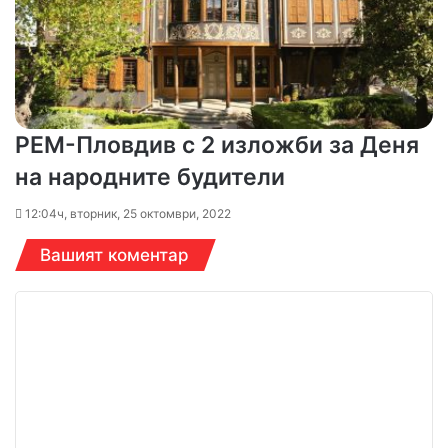
РЕМ-Пловдив с 2 изложби за Деня
на народните будители
12:04ч, вторник, 25 октомври, 2022
Вашият коментар
К
о
м
е
н