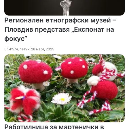
Регионален етнографски музей –
Пловдив представя „Експонат на
фокус”
14:57ч, петък, 28 март, 2025
Работилница за мартенички в