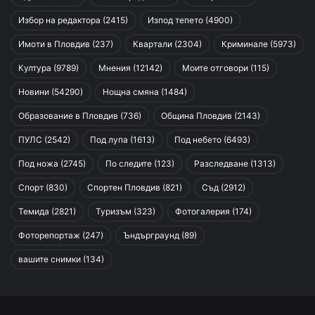
Избор на редактора
(2415)
Изпод тепето
(4900)
Имоти в Пловдив
(237)
Квартали
(2304)
Криминале
(5973)
Култура
(9789)
Мнения
(12142)
Моите отговори
(115)
Новини
(54290)
Нощна смяна
(1484)
Образование в Пловдив
(736)
Община Пловдив
(2143)
ПУЛС
(2542)
Под лупа
(1613)
Под небето
(6493)
Под ножа
(2745)
По следите
(123)
Разследване
(1313)
Спорт
(830)
Спортен Пловдив
(821)
Съд
(2912)
Темида
(2821)
Туризъм
(323)
Фотогалерия
(174)
Фоторепортаж
(247)
Ъндърграунд
(89)
вашите снимки
(134)