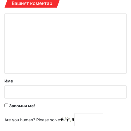
Вашият коментар
К
о
м
е
н
т
а
р
Име
:
*
Запомни ме!
Are you human? Please solve: