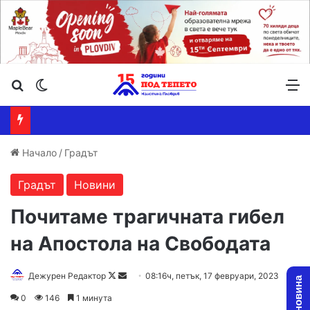
Търсене ...
Switch skin
М
Начало
/
Градът
Градът
Новини
Почитаме трагичната гибел
на Апостола на Свободата
Follow
Send
Дежурен Редактор
08:16ч, петък, 17 февруари, 2023
on
an
0
146
1 минута
X
email