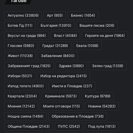
Тагове
Актуално
(33806)
Арт
(955)
Бизнес
(1654)
Ботев Пд
(111)
България
(13910)
Вашите писма
(206)
Вкусът на града
(994)
Власт
(4084)
Героите на деня
(1964)
Гласове
(5983)
Градът
(31289)
Евала
(1068)
Живот
(11038)
Забавление
(8400)
Забравеният град
(1825)
Здраве
(3890)
Зелен град
(1358)
Избори
(5021)
Избор на редактора
(2415)
Изпод тепето
(4900)
Имоти в Пловдив
(237)
Квартали
(2304)
Криминале
(5973)
Култура
(9789)
Мнения
(12142)
Моите отговори
(115)
Новини
(54283)
Нощна смяна
(1484)
Образование в Пловдив
(736)
Община Пловдив
(2143)
ПУЛС
(2542)
Под лупа
(1613)