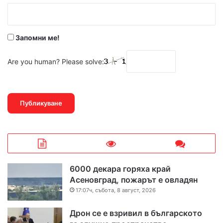
:
*
Запомни ме!
Are you human? Please solve:
6000 декара горяха край
Асеновград, пожарът е овладян
17:07ч, събота, 8 август, 2026
Дрон се е взривил в българското