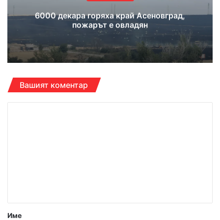
6000 декара горяха край Асеновград,
пожарът е овладян
Вашият коментар
К
о
м
е
н
т
а
р
Име