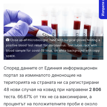
Изпрати новина
Close up of microbiologist hand with surgical gloves holding a
positive blood test result for coronavirus. Test tubes rack with
blood sample for covid-19 virus, on white background with copy
space.
Според данните от Единния информационен
портал за изминалото денонощие на
територията на страната ни са регистрирани
48 нови случая на ковид при направени
2 806
теста. 66.67% от тях не са ваксинирани, а
процентът на положителните проби е около