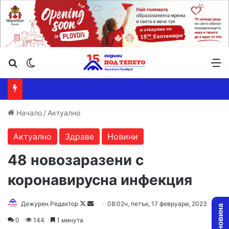
Търсене ...
Switch skin
М
Начало
/
Актуално
Актуално
Здраве
Новини
48 новозаразени с
коронавирусна инфекция
Follow
Send
Дежурен Редактор
08:02ч, петък, 17 февруари, 2023
on
an
0
144
1 минута
X
email