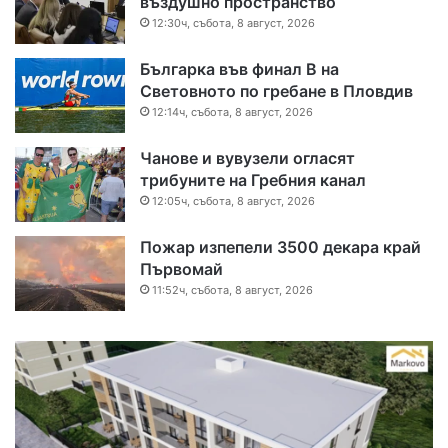
въздушно пространство
12:30ч, събота, 8 август, 2026
Българка във финал B на
Световното по гребане в Пловдив
12:14ч, събота, 8 август, 2026
Чанове и вувузели огласят
трибуните на Гребния канал
12:05ч, събота, 8 август, 2026
Пожар изпепели 3500 декара край
Първомай
11:52ч, събота, 8 август, 2026