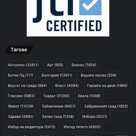
Тагове
Актуално
(33811)
Арт
(955)
Бизнес
(1654)
Ботев Пд
(111)
България
(13911)
Вашите писма
(206)
Вкусът на града
(994)
Власт
(4084)
Героите на деня
(1964)
Гласове
(5983)
Градът
(31292)
Евала
(1068)
Живот
(11039)
Забавление
(8401)
Забравеният град
(1825)
Здраве
(3890)
Зелен град
(1358)
Избори
(5021)
Избор на редактора
(2415)
Изпод тепето
(4900)