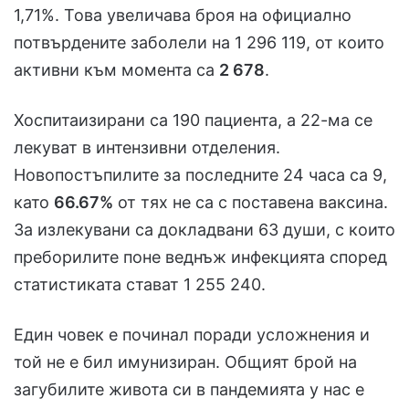
1,71%. Това увеличава броя на официално
потвърдените заболели на 1 296 119, от които
активни към момента са
2 678
.
Хоспитаизирани са 190 пациента, а 22-ма се
лекуват в интензивни отделения.
Новопостъпилите за последните 24 часа са 9,
като
66.67%
от тях не са с поставена ваксина.
За излекувани са докладвани 63 души, с които
преборилите поне веднъж инфекцията според
статистиката стават 1 255 240.
Един човек е починал поради усложнения и
той не е бил имунизиран. Общият брой на
загубилите живота си в пандемията у нас е