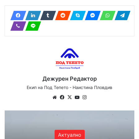
Дежурен Редактор
Екип на Под Тепето - Наистина Пловдив
Website
Facebook
X
YouTube
Instagram
Актуално