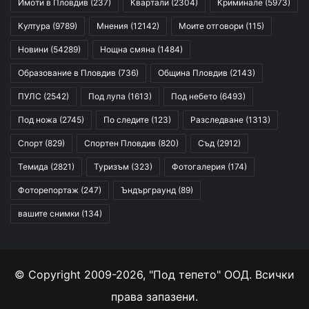
Имоти в Пловдив
(237)
Квартали
(2304)
Криминале
(5973)
Култура
(9789)
Мнения
(12142)
Моите отговори
(115)
Новини
(54289)
Нощна смяна
(1484)
Образование в Пловдив
(736)
Община Пловдив
(2143)
ПУЛС
(2542)
Под лупа
(1613)
Под небето
(6493)
Под ножа
(2745)
По следите
(123)
Разследване
(1313)
Спорт
(829)
Спортен Пловдив
(820)
Съд
(2912)
Темида
(2821)
Туризъм
(323)
Фотогалерия
(174)
Фоторепортаж
(247)
Ъндърграунд
(89)
вашите снимки
(134)
© Copyright 2009-2026, "Под тепето" ООД. Всички
права запазени.