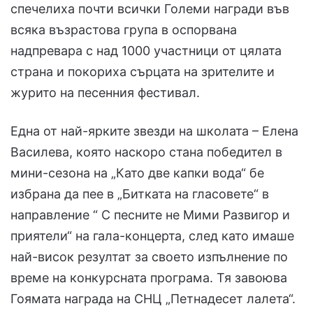
спечелиха почти всички Големи награди във
всяка възрастова група в оспорвана
надпревара с над 1000 участници от цялата
страна и покориха сърцата на зрителите и
журито на песенния фестивал.
Една от най-ярките звезди на школата – Елена
Василева, която наскоро стана победител в
мини-сезона на „Като две капки вода“ бе
избрана да пее в „Битката на гласовете“ в
направление “ С песните не Мими Развигор и
приятели“ на гала-концерта, след като имаше
най-висок резултат за своето изпълнение по
време на конкурсната програма. Тя завоюва
Гоямата награда на СНЦ „Петнадесет лалета“.