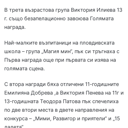
В трета възрастова група Виктория Илиева 13
г. също безапелационно завоюва Голямата
награда.
Най-малките възпитаници на пловдивската
школа – група „Магия мин“, пък си тръгнаха с
Първа награда още при първата си изява на
голямата сцена.
С втора награди бяха отличени 11-годишните
Емилияна Добрева ,а Виктория Пенева на 11г и
13-годишната Теодора Патова пък спечелиха
по две втори места в двете направления на
конкурса – „Мими, Развигор и приятели“ и „15
лалета“.