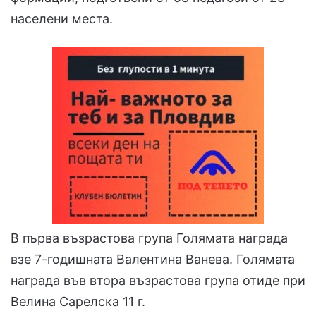
населени места.
В първа възрастова група Голямата награда
взе 7-годишната Валентина Ванева. Голямата
награда във втора възрастова група отиде при
Велина Сарелска 11 г.