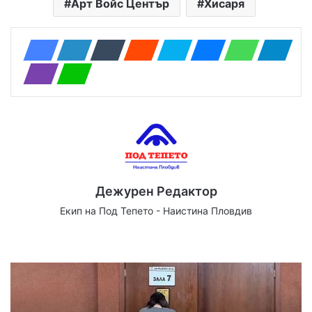
Арт Войс Център
Хисаря
Дежурен Редактор
Екип на Под Тепето - Наистина Пловдив
Website
Facebook
X
YouTube
Instagram