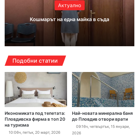
Актуално
Кошмарът на една майка в съда
Подобни статии
Икономиката под тепетата:
Най-новата минерална баня
Пловдивска фирма в топ 20
до Пловдив отвори врати
на туризма
09:16ч, четвъртък, 15 януари,
10:06ч, петък, 20 март, 2026
2026