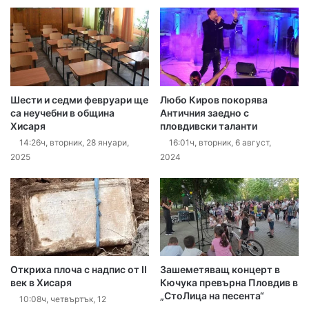
Шести и седми февруари ще
Любо Киров покорява
са неучебни в община
Античния заедно с
Хисаря
пловдивски таланти
14:26ч, вторник, 28 януари,
16:01ч, вторник, 6 август,
2025
2024
Откриха плоча с надпис от II
Зашеметяващ концерт в
век в Хисаря
Кючука превърна Пловдив в
„СтоЛица на песента“
10:08ч, четвъртък, 12