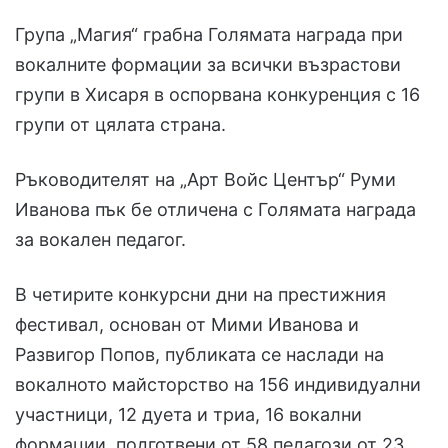
Група „Магия“ грабна Голямата награда при
вокалните формации за всички възрастови
групи в Хисаря в оспорвана конкуренция с 16
групи от цялата страна.
Ръководителят на „Арт Войс Център“ Руми
Иванова пък бе отличена с Голямата награда
за вокален педагог.
В четирите конкурсни дни на престижния
фестивал, основан от Мими Иванова и
Развигор Попов, публиката се наслади на
вокалното майсторство на 156 индивидуални
участници, 12 дуета и триа, 16 вокални
формации, подготвени от 58 педагози от 23