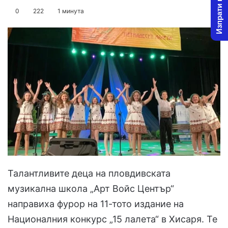
Изпрати новина
on
an
0
222
1 минута
X
email
Талантливите деца на пловдивската
музикална школа „Арт Войс Център“
направиха фурор на 11-тото издание на
Националния конкурс „15 лалета“ в Хисаря. Те