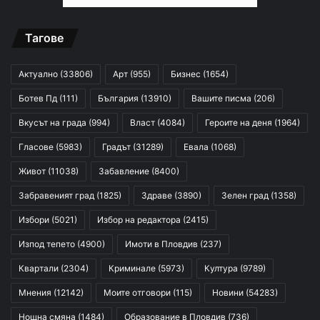
Тагове
Актуално
(33806)
Арт
(955)
Бизнес
(1654)
Ботев Пд
(111)
България
(13910)
Вашите писма
(206)
Вкусът на града
(994)
Власт
(4084)
Героите на деня
(1964)
Гласове
(5983)
Градът
(31289)
Евала
(1068)
Живот
(11038)
Забавление
(8400)
Забравеният град
(1825)
Здраве
(3890)
Зелен град
(1358)
Избори
(5021)
Избор на редактора
(2415)
Изпод тепето
(4900)
Имоти в Пловдив
(237)
Квартали
(2304)
Криминале
(5973)
Култура
(9789)
Мнения
(12142)
Моите отговори
(115)
Новини
(54283)
Нощна смяна
(1484)
Образование в Пловдив
(736)