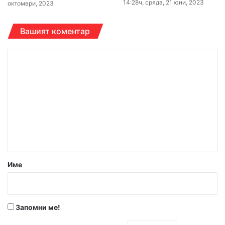
14:28ч, сряда, 21 юни, 2023
октомври, 2023
Вашият коментар
К
о
м
е
н
т
а
р
Име
:
*
Запомни ме!