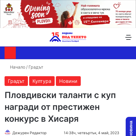
Търсене ...
Switch skin
М
Начало
/
Градът
Градът
Култура
Новини
Пловдивски таланти с куп
награди от престижен
конкурс в Хисаря
Follow
Send
Дежурен Редактор
14:38ч, четвъртък, 4 май, 2023