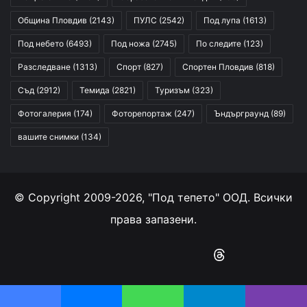
Община Пловдив
(2143)
ПУЛС
(2542)
Под лупа
(1613)
Под небето
(6493)
Под ножа
(2745)
По следите
(123)
Разследване
(1313)
Спорт
(827)
Спортен Пловдив
(818)
Съд
(2912)
Темида
(2821)
Туризъм
(323)
Фотогалерия
(174)
Фоторепортаж
(247)
Ъндърграунд
(89)
вашите снимки
(134)
© Copyright 2009-2026, "Под тепето" ООД. Всички
права запазени.
Facebook
YouTube
Instagram
RSS
Threads