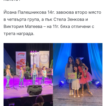
Йоана Палешникова 14г. завоюва второ място
в четвърта група, а пък Стела Зенкова и
Виктория Матеева – на 11г. бяха отличени с
трета награда.