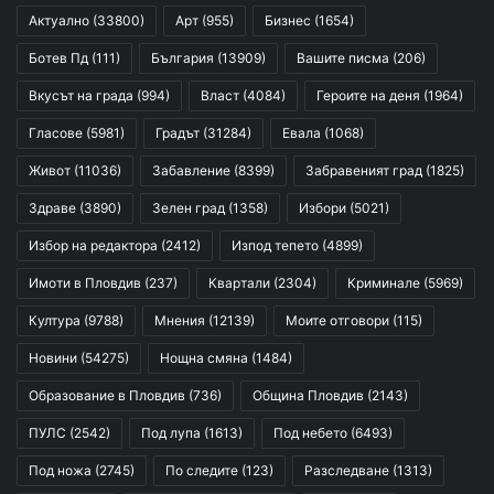
Актуално
(33800)
Арт
(955)
Бизнес
(1654)
Ботев Пд
(111)
България
(13909)
Вашите писма
(206)
Вкусът на града
(994)
Власт
(4084)
Героите на деня
(1964)
Гласове
(5981)
Градът
(31284)
Евала
(1068)
Живот
(11036)
Забавление
(8399)
Забравеният град
(1825)
Здраве
(3890)
Зелен град
(1358)
Избори
(5021)
Избор на редактора
(2412)
Изпод тепето
(4899)
Имоти в Пловдив
(237)
Квартали
(2304)
Криминале
(5969)
Култура
(9788)
Мнения
(12139)
Моите отговори
(115)
Новини
(54275)
Нощна смяна
(1484)
Образование в Пловдив
(736)
Община Пловдив
(2143)
ПУЛС
(2542)
Под лупа
(1613)
Под небето
(6493)
Под ножа
(2745)
По следите
(123)
Разследване
(1313)