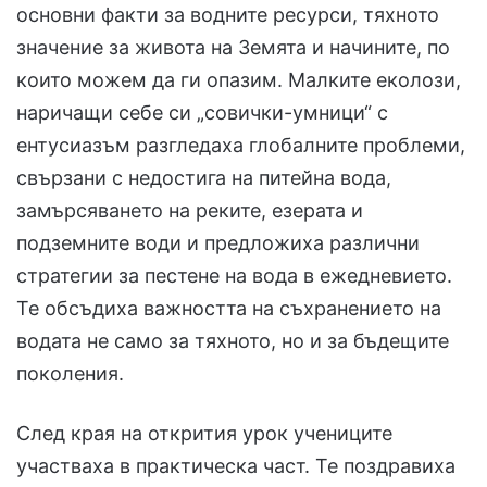
основни факти за водните ресурси, тяхното
значение за живота на Земята и начините, по
които можем да ги опазим. Малките еколози,
наричащи себе си „совички-умници“ с
ентусиазъм разгледаха глобалните проблеми,
свързани с недостига на питейна вода,
замърсяването на реките, езерата и
подземните води и предложиха различни
стратегии за пестене на вода в ежедневието.
Те обсъдиха важността на съхранението на
водата не само за тяхното, но и за бъдещите
поколения.
След края на открития урок учениците
участваха в практическа част. Те поздравиха