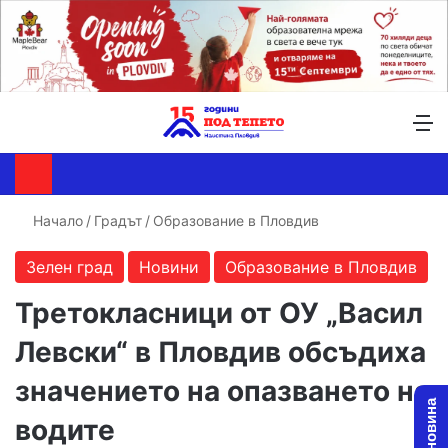
Търсене ...
Switch skin
М
Начало
/
Градът
/
Образование в Пловдив
Зелен град
Новини
Образование в Пловдив
Третокласници от ОУ „Васил
Левски“ в Пловдив обсъдиха
значението на опазването на
водите