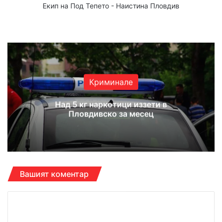
Екип на Под Тепето - Наистина Пловдив
Website
Facebook
X
YouTube
Instagram
Криминале
Над 5 кг наркотици иззети в
Пловдивско за месец
Вашият коментар
К
о