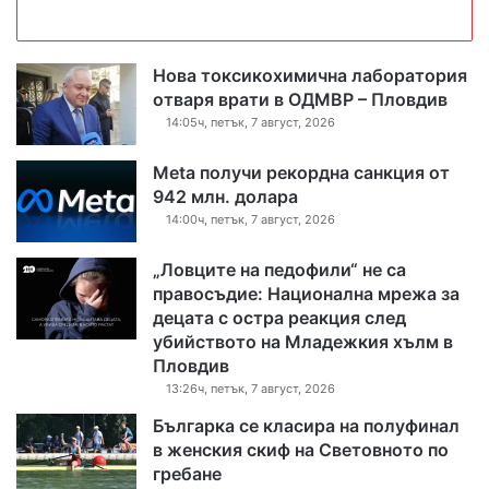
Нова токсикохимична лаборатория
отваря врати в ОДМВР – Пловдив
14:05ч, петък, 7 август, 2026
Meta получи рекордна санкция от
942 млн. долара
14:00ч, петък, 7 август, 2026
„Ловците на педофили“ не са
правосъдие: Национална мрежа за
децата с остра реакция след
убийството на Младежкия хълм в
Пловдив
13:26ч, петък, 7 август, 2026
Българка се класира на полуфинал
в женския скиф на Световното по
гребане