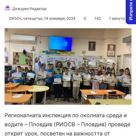
Изпрати новина
Follow
Send
Дежурен Редактор
on
an
09:00ч, четвъртък, 14 ноември, 2024
0
142
1 минута
X
email
Регионалната инспекция по околната среда и
водите – Пловдив (РИОСВ – Пловдив) проведе
открит урок, посветен на важността от