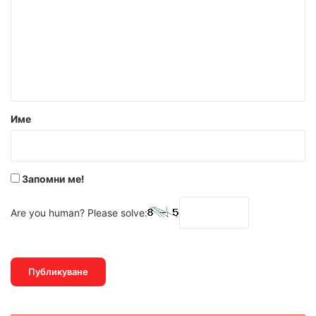
м
е
н
т
а
р
Име
:
*
Запомни ме!
Are you human? Please solve: