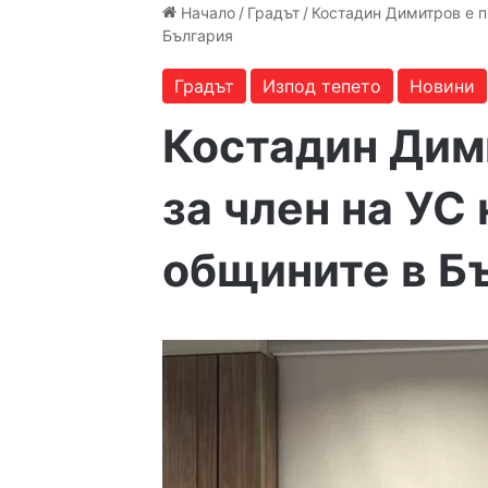
Начало
/
Градът
/
Костадин Димитров е п
България
Градът
Изпод тепето
Новини
Костадин Дим
за член на УС
общините в Б