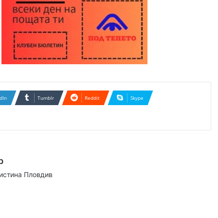
dIn
Tumblr
Reddit
Skype
р
аистина Пловдив
ram