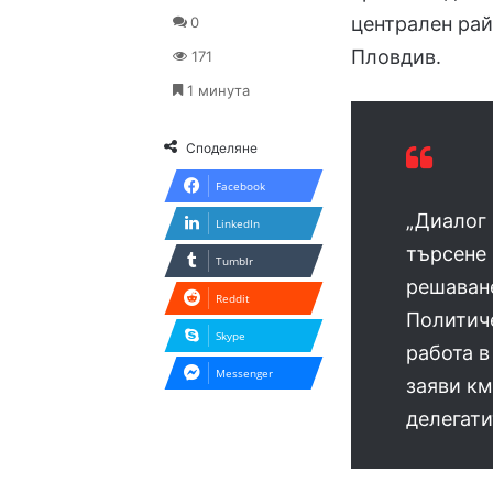
централен рай
0
Пловдив.
171
1 минута
Споделяне
Facebook
„Диалог
LinkedIn
търсене 
Tumblr
решаване
Reddit
Политиче
Skype
работа в
Messenger
заяви к
делегати