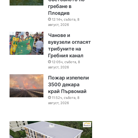
гребане в
Пловдив
12:14ч, събота, 8
август, 2026
Чанове и
вувузели огласят
трибуните на
Гребния канал
12:05ч, събота, 8
август, 2026
Пожар изпепели
3500 декара
край Първомай
11:52ч, събота, 8
август, 2026