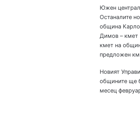
Южен централе
Останалите но
община Карло
Димов – кмет
кмет на общин
предложен км
Новият Управи
общините ще б
месец февруа