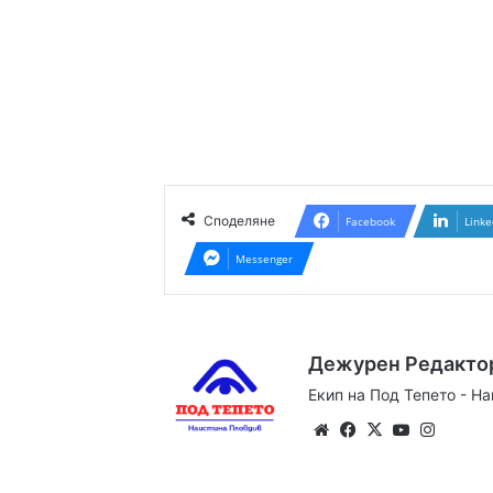
Споделяне
Facebook
Linke
Messenger
Дежурен Редакто
Екип на Под Тепето - Н
Website
Facebook
X
YouTube
Instag