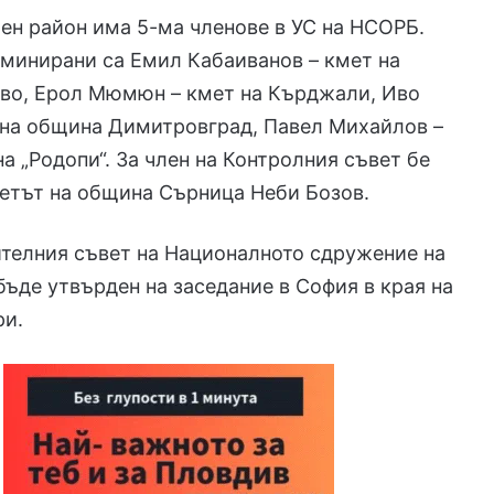
н район има 5-ма членове в УС на НСОРБ.
минирани са Емил Кабаиванов – кмет на
во, Ерол Мюмюн – кмет на Кърджали, Иво
 на община Димитровград, Павел Михайлов –
а „Родопи“. За член на Контролния съвет бе
етът на община Сърница Неби Бозов.
телния съвет на Националното сдружение на
ъде утвърден на заседание в София в края на
ри.