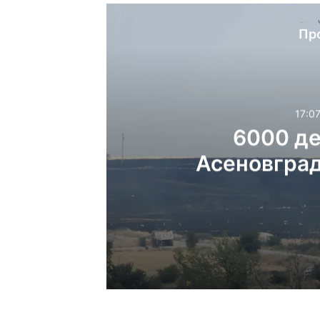
Пр
17:07
6000 де
Асеновград
17:07ч, събота, 8 август
6000 декара горяха 