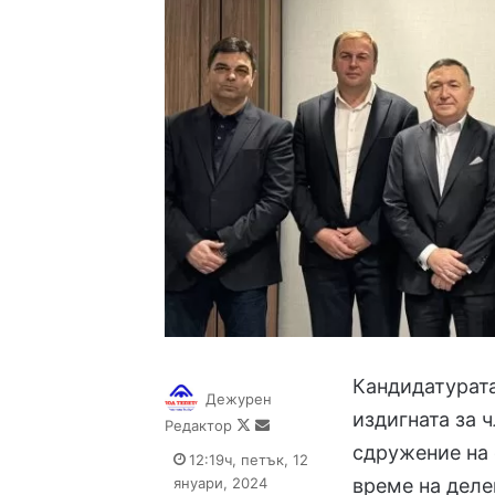
Кандидатурата
Дежурен
издигната за 
Follow
Send
Редактор
on
an
сдружение на 
12:19ч, петък, 12
X
email
януари, 2024
време на деле