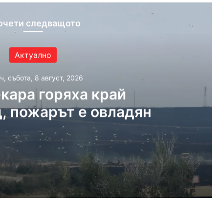
очети следващото
Актуално
ч, събота, 8 август, 2026
кара горяха край
, пожарът е овладян
, 2026
край Асеновград, пожарът е овладян