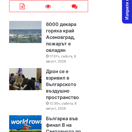
Изпрати новина
6000 декара
горяха край
Асеновград,
пожарът е
овладян
17:07ч, събота, 8
август, 2026
Дрон се е
взривил в
българското
въздушно
пространство
12:30ч, събота, 8
август, 2026
Българка във
финал B на
Световното по