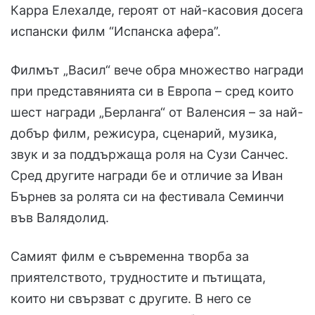
Карра Елехалде, героят от най-касовия досега
испански филм “Испанска афера”.
Филмът „Васил“ вече обра множество награди
при представянията си в Европа – сред които
шест награди „Берланга“ от Валенсия – за най-
добър филм, режисура, сценарий, музика,
звук и за поддържаща роля на Сузи Санчес.
Сред другите награди бе и отличие за Иван
Бърнев за ролята си на фестивала Семинчи
във Валядолид.
Самият филм е съвременна творба за
приятелството, трудностите и пътищата,
които ни свързват с другите. В него се