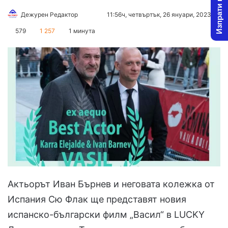
Изпрати новина
Follow
Send
Дежурен Редактор
11:56ч, четвъртък, 26 януари, 2023
on
an
579
1 257
1 минута
X
email
Актьорът Иван Бърнев и неговата колежка от
Испания Сю Флак ще представят новия
испанско-български филм „Васил“ в LUCKY