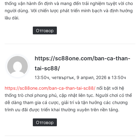
thống vận hành ổn định và mang đến trải nghiệm tuyệt vời cho
người dùng. Với chiến lược phát triển minh bạch và định hướng
lâu dài.
Отговор
https://sc88one.com/ban-ca-than-
к
tai-sc88/
а
13:50ч, четвъртък, 9 април, 2026 в 13:50ч
з
https://sc88one.com/ban-ca-than-tai-sc88/
nổi bật với hệ
а
thống trò chơi phong phú, cập nhật liên tục. Người chơi có thể
:
dễ dàng tham gia cá cược, giải trí và tận hưởng các chương
trình ưu đãi được triển khai thường xuyên trên nền tảng.
Отговор