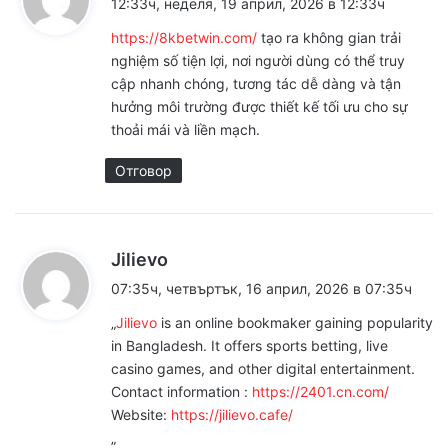
12:33ч, неделя, 19 април, 2026 в 12:33ч
з
https://8kbetwin.com/
tạo ra không gian trải
а
nghiệm số tiện lợi, nơi người dùng có thể truy
:
cập nhanh chóng, tương tác dễ dàng và tận
hưởng môi trường được thiết kế tối ưu cho sự
thoải mái và liền mạch.
Отговор
к
Jilievo
а
07:35ч, четвъртък, 16 април, 2026 в 07:35ч
з
„
Jilievo
is an online bookmaker gaining popularity
а
in Bangladesh. It offers sports betting, live
:
casino games, and other digital entertainment.
Contact information :
https://2401.cn.com/
Website:
https://jilievo.cafe/
„