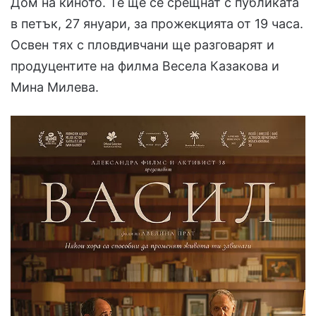
Дом на киното. Те ще се срещнат с публиката
в петък, 27 януари, за прожекцията от 19 часа.
Освен тях с пловдивчани ще разговарят и
продуцентите на филма Весела Казакова и
Мина Милева.