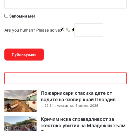
*
Запомни ме!
Are you human? Please solve:
Пожарникари спасиха дете от
водите на язовир край Пловдив
22:34ч, четвъртък, 6 август, 2026
Кричим иска справедливост за
жестоко убития на Младежки хълм