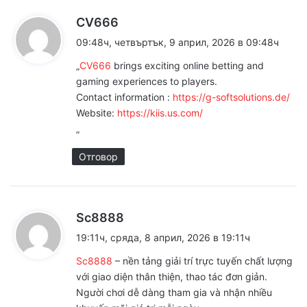
к
CV666
а
09:48ч, четвъртък, 9 април, 2026 в 09:48ч
з
„
CV666
brings exciting online betting and
а
gaming experiences to players.
:
Contact information :
https://g-softsolutions.de/
Website:
https://kiis.us.com/
„
Отговор
к
Sc8888
а
19:11ч, сряда, 8 април, 2026 в 19:11ч
з
Sc8888
– nền tảng giải trí trực tuyến chất lượng
а
với giao diện thân thiện, thao tác đơn giản.
:
Người chơi dễ dàng tham gia và nhận nhiều