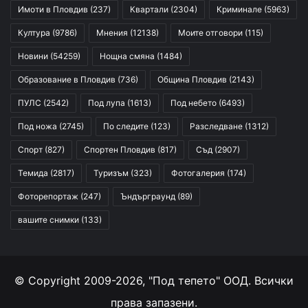
Имоти в Пловдив
(237)
Квартали
(2304)
Криминале
(5963)
Култура
(9786)
Мнения
(12138)
Моите отговори
(115)
Новини
(54259)
Нощна смяна
(1484)
Образование в Пловдив
(736)
Община Пловдив
(2143)
ПУЛС
(2542)
Под лупа
(1613)
Под небето
(6493)
Под ножа
(2745)
По следите
(123)
Разследване
(1312)
Спорт
(827)
Спортен Пловдив
(817)
Съд
(2907)
Темида
(2817)
Туризъм
(323)
Фотогалерия
(174)
Фоторепортаж
(247)
Ъндърграунд
(89)
вашите снимки
(133)
© Copyright 2009-2026, "Под тепето" ООД. Всички
права запазени.