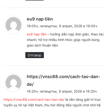
к
eu9 nạp tiền
а
19:05ч, четвъртък, 9 април, 2026 в 19:05ч
з
eu9 nạp tiền
– hướng dẫn nạp đơn giản, thao tác
а
nhanh, hỗ trợ nhiều hình thức giúp người dùng
:
giao dịch thuận tiện.
Отговор
https://vnsc88.com/cach-tao-dan-
к
de/
а
16:20ч, четвъртък, 9 април, 2026 в 16:20ч
з
https://vnsc88.com/cach-tao-dan-de/
là nền tảng giải trí trực
а
tuyến uy tín tại Việt Nam, thu hút đông đảo người chơi nhờ hệ
: