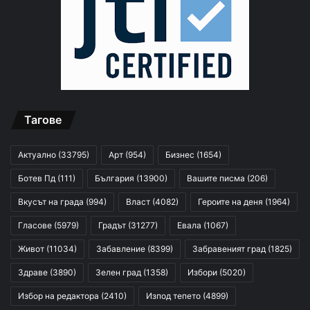
Тагове
Актуално
(33795)
Арт
(954)
Бизнес
(1654)
Ботев Пд
(111)
България
(13900)
Вашите писма
(206)
Вкусът на града
(994)
Власт
(4082)
Героите на деня
(1964)
Гласове
(5979)
Градът
(31277)
Евала
(1067)
Живот
(11034)
Забавление
(8399)
Забравеният град
(1825)
Здраве
(3890)
Зелен град
(1358)
Избори
(5020)
Избор на редактора
(2410)
Изпод тепето
(4899)