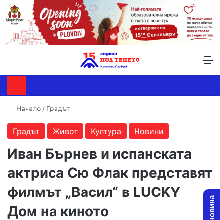
Търсене ...
Switch skin
М
Начало
/
Градът
Градът
Живот
Култура
Новини
Иван Бърнев и испанската
актриса Сю Флак представят
филмът „Васил“ в LUCKY
Дом на киното