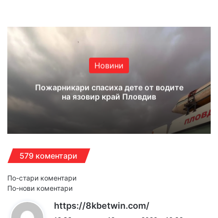
Website
Facebook
X
YouTube
Instagram
Новини
Пожарникари спасиха дете от водите
на язовир край Пловдив
579 коментари
Навигация
По-стари коментари
По-нови коментари
за
к
https://8kbetwin.com/
коментарите
а