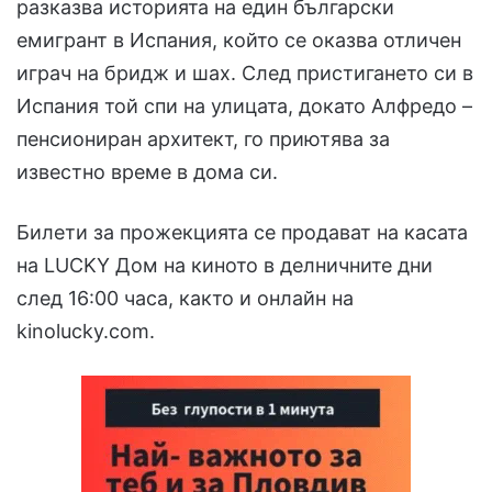
разказва историята на един български
емигрант в Испания, който се оказва отличен
играч на бридж и шах. След пристигането си в
Испания той спи на улицата, докато Алфредо –
пенсиониран архитект, го приютява за
известно време в дома си.
Билети за прожекцията се продават на касата
на LUCKY Дом на киното в делничните дни
след 16:00 часа, както и онлайн на
kinolucky.com.