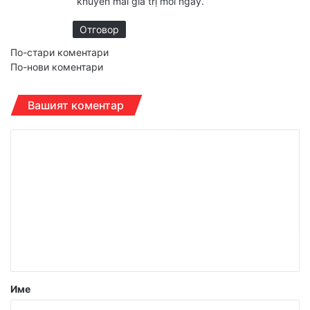
khuyến mãi giá trị mỗi ngày.
Отговор
Навигация
По-стари коментари
По-нови коментари
за
коментарите
Вашият коментар
К
о
м
е
н
т
а
р
Име
: