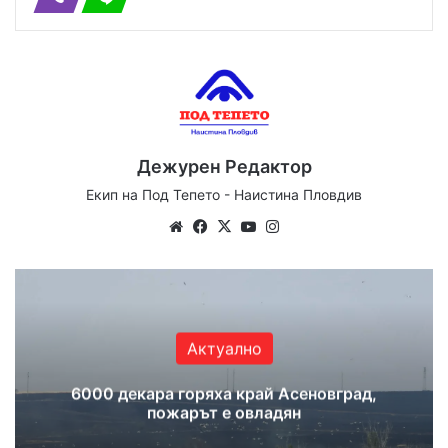
Дежурен Редактор
Екип на Под Тепето - Наистина Пловдив
We
Fa
X
Yo
Ins
bsi
ce
uT
tag
te
bo
ub
ra
ok
e
m
Актуално
6000 декара горяха край Асеновград,
пожарът е овладян