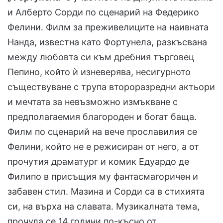
и Алберто Сорди по сценарий на Федерико
Фелини. Филм за преживелиците на наивната
Нанда, известна като Фортунела, разкъсвана
между любовта си към дребния търговец
Пепино, който ѝ изневерява, несигурното
съществуване с трупа второразредни актьори
и мечтата за невъзможно измъкване с
предполагаемия благороден и богат баща.
Филм по сценарий на вече прославилия се
Фелини, който не е режисиран от него, а от
прочутия драматург и комик Едуардо де
Филипо в присъщия му фантасмагоричен и
забавен стил. Мазина и Сорди са в стихията
си, на върха на славата. Музикалната тема,
прочула се 14 години по-късно от