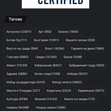
Тагове
Актуално
(33811)
Арт
(955)
Бизнес
(1654)
Ботев Пд
(111)
България
(13911)
Вашите писма
(206)
Вкусът на града
(994)
Власт
(4084)
Героите на деня
(1964)
Гласове
(5983)
Градът
(31292)
Евала
(1068)
Живот
(11039)
Забавление
(8401)
Забравеният град
(1825)
Здраве
(3890)
Зелен град
(1358)
Избори
(5021)
Избор на редактора
(2415)
Изпод тепето
(4900)
Имоти в Пловдив
(237)
Квартали
(2304)
Криминале
(5973)
Култура
(9789)
Мнения
(12142)
Моите отговори
(115)
Новини
(54289)
Нощна смяна
(1484)