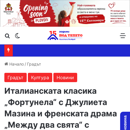
Търсене ...
Switch skin
М
Начало
/
Градът
Градът
Култура
Новини
Италианската класика
„Фортунела“ с Джулиета
Мазина и френската драма
„Между два свята“ с