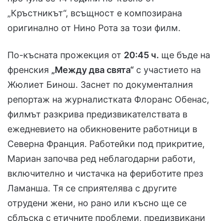
„Кръстникът“, всъщност е композирана
оригинално от Нино Рота за този филм.
По-късната прожекция от
20:45 ч.
ще бъде на
френския
„Между два свята“
с участието на
Жюлиет Бинош. Заснет по документалния
репортаж на журналистката Флоранс Обенас,
филмът разкрива предизвикателствата в
ежедневието на обикновените работници в
Северна Франция. Работейки под прикритие,
Мариан започва ред неблагодарни работи,
включително и чистачка на фериботите през
Ламанша. Тя се сприятелява с другите
отрудени жени, но рано или късно ще се
сблъска с етичните проблеми, предизвикани