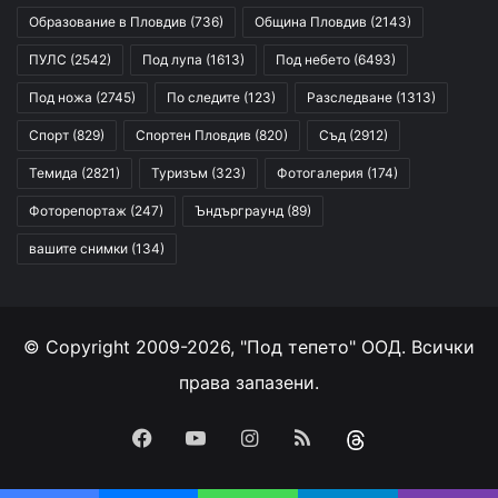
Образование в Пловдив
(736)
Община Пловдив
(2143)
ПУЛС
(2542)
Под лупа
(1613)
Под небето
(6493)
Под ножа
(2745)
По следите
(123)
Разследване
(1313)
Спорт
(829)
Спортен Пловдив
(820)
Съд
(2912)
Темида
(2821)
Туризъм
(323)
Фотогалерия
(174)
Фоторепортаж
(247)
Ъндърграунд
(89)
вашите снимки
(134)
© Copyright 2009-2026, "Под тепето" ООД. Всички
права запазени.
Facebook
YouTube
Instagram
RSS
Threads