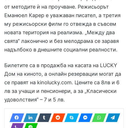
от методите ѝ на проучване. Режисьорът
Еманюел Карер е уважаван писател, а третия
му режисьорски филм го отвежда в съвсем
новата територия на реализма. „Между два
свята“ лаконично и без мелодрама се заравя
надълбоко в днешните социални реалности.
Билетите са в продажба на касата на LUCKY
Дом на киното, а онлайн резервации могат да
се правят на kinolucky.com. Цените са 8лв и 6
лв за учащи и пенсионери, а за „Класически
удоволствия“ – 7 и 5 лв.