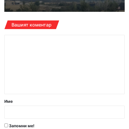
Вашият коментар
К
о
м
е
н
т
а
р
Име
:
*
Запомни ме!