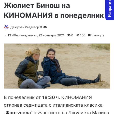
Изпрати новина
Жюлиет Бинош на
КИНОМАНИЯ в понеделник
Дежурен Редактор
F
S
o
e
13:40ч, понеделник, 22 ноември, 2021
0
156
1 минута
l
n
l
d
o
a
w
n
o
e
n
m
X
a
i
l
В понеделник от
18:30 ч.
КИНОМАНИЯ
открива седмицата с италианската класика
„Фортунела“
с участието на Джулиета Мазина