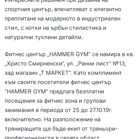
спортния център, впечатляват с елегантно
преплитане на модерното в индустриален
стил, с нотки на ърбън стилистика и
натурални тухлени детайли.
Фитнес център „HAMMER GYM” се намира в кв.
„Христо Смирненски“, ул. „Ранни лист“ №13,
зад магазин „Т МАРКЕТ“. Като комплимент
към своите посетители фитнес център
“HAMMER GYM” предлага безплатни
посещения за фитнес зона и групови
занимания в периода от 25 до 27.10.19г.
включително. На разположение на
трениращите ще бъде екип от треньори-
професионалисти в своята област,