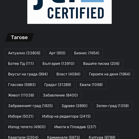
Тагове
Актуално
(33806)
Арт
(955)
Бизнес
(1654)
Ботев Пд
(111)
България
(13910)
Вашите писма
(206)
Вкусът на града
(994)
Власт
(4084)
Героите на деня
(1964)
Гласове
(5983)
Градът
(31289)
Евала
(1068)
Живот
(11038)
Забавление
(8400)
Забравеният град
(1825)
Здраве
(3890)
Зелен град
(1358)
Избори
(5021)
Избор на редактора
(2415)
Изпод тепето
(4900)
Имоти в Пловдив
(237)
Квартали
(2304)
Криминале
(5973)
Култура
(9789)