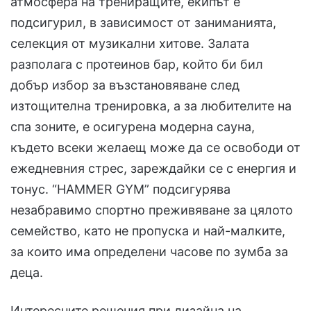
атмосфера на трениращите, екипът е
подсигурил, в зависимост от заниманията,
селекция от музикални хитове. Залата
разполага с протеинов бар, който би бил
добър избор за възстановяване след
изтощителна тренировка, а за любителите на
спа зоните, е осигурена модерна сауна,
където всеки желаещ може да се освободи от
ежедневния стрес, зареждайки се с енергия и
тонус. “HAMMER GYM” подсигурява
незабравимо спортно преживяване за цялото
семейство, като не пропуска и най-малките,
за които има определени часове по зумба за
деца.
Интересните решения при дизайна на