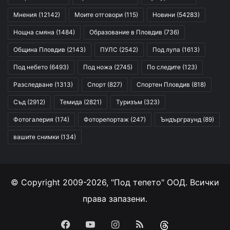
Мнения
(12142)
Моите отговори
(115)
Новини
(54283)
Нощна смяна
(1484)
Образование в Пловдив
(736)
Община Пловдив
(2143)
ПУЛС
(2542)
Под лупа
(1613)
Под небето
(6493)
Под ножа
(2745)
По следите
(123)
Разследване
(1313)
Спорт
(827)
Спортен Пловдив
(818)
Съд
(2912)
Темида
(2821)
Туризъм
(323)
Фотогалерия
(174)
Фоторепортаж
(247)
Ъндърграунд
(89)
вашите снимки
(134)
© Copyright 2009-2026, "Под тепето" ООД. Всички
права запазени.
Facebook
YouTube
Instagram
RSS
Threads