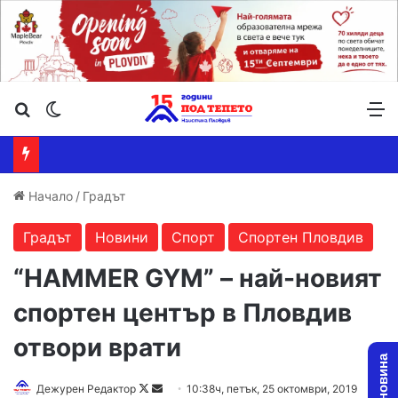
Търсене ...
Switch skin
М
Начало
/
Градът
Градът
Новини
Спорт
Спортен Пловдив
“HAMMER GYM” – най-новият
спортен център в Пловдив
отвори врати
Дежурен Редактор
F
S
10:38ч, петък, 25 октомври, 2019