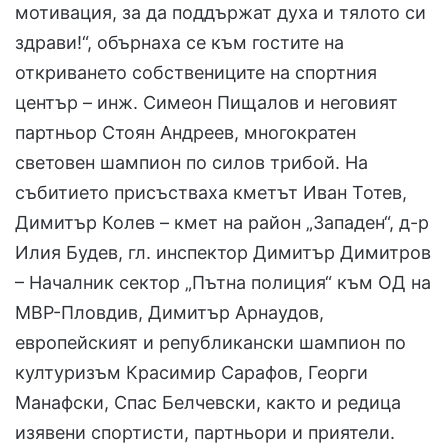
мотивация, за да поддържат духа и тялото си
здрави!“, обърнаха се към гостите на
откриването собствениците на спортния
център – инж. Симеон Пищалов и неговият
партньор Стоян Андреев, многократен
световен шампион по силов трибой. На
събитието присъстваха кметът Иван Тотев,
Димитър Колев – кмет на район „Западен“, д-р
Илия Будев, гл. инспектор Димитър Димитров
– Началник сектор „Пътна полиция“ към ОД на
МВР-Пловдив, Димитър Арнаудов,
европейският и републикански шампион по
културизъм Красимир Сарафов, Георги
Манафски, Спас Белчевски, както и редица
изявени спортисти, партньори и приятели.