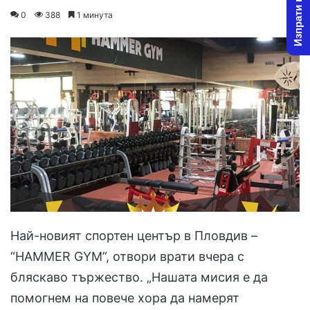
Изпрати новина
o
e
0
388
1 минута
l
n
l
d
o
a
w
n
o
e
n
m
X
a
i
l
Най-новият спортен център в Пловдив –
“HAMMER GYM”, отвори врати вчера с
бляскаво тържество. „Нашата мисия е да
помогнем на повече хора да намерят