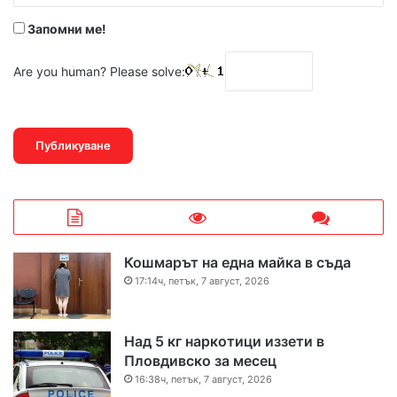
*
Запомни ме!
Are you human? Please solve:
Кошмарът на една майка в съда
17:14ч, петък, 7 август, 2026
Над 5 кг наркотици иззети в
Пловдивско за месец
16:38ч, петък, 7 август, 2026