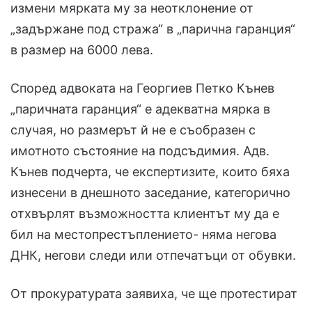
измени мярката му за неотклонение от
„задържане под стража“ в „парична гаранция“
в размер на 6000 лева.
Според адвоката на Георгиев Петко Кънев
„паричната гаранция“ е адекватна мярка в
случая, но размерът й не е съобразен с
имотното състояние на подсъдимия. Адв.
Кънев подчерта, че експертизите, които бяха
изнесени в днешното заседание, категорично
отхвърлят възможността клиентът му да е
бил на местопрестъплението- няма негова
ДНК, негови следи или отпечатъци от обувки.
От прокуратурата заявиха, че ще протестират