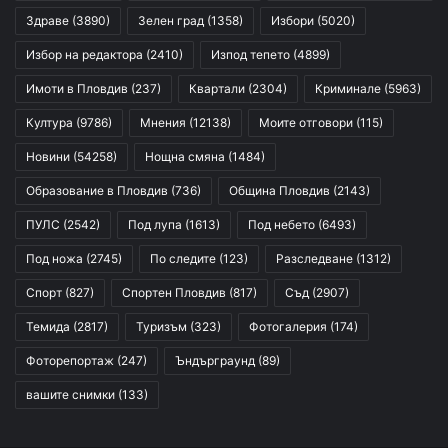
Здраве
(3890)
Зелен град
(1358)
Избори
(5020)
Избор на редактора
(2410)
Изпод тепето
(4899)
Имоти в Пловдив
(237)
Квартали
(2304)
Криминале
(5963)
Култура
(9786)
Мнения
(12138)
Моите отговори
(115)
Новини
(54258)
Нощна смяна
(1484)
Образование в Пловдив
(736)
Община Пловдив
(2143)
ПУЛС
(2542)
Под лупа
(1613)
Под небето
(6493)
Под ножа
(2745)
По следите
(123)
Разследване
(1312)
Спорт
(827)
Спортен Пловдив
(817)
Съд
(2907)
Темида
(2817)
Туризъм
(323)
Фотогалерия
(174)
Фоторепортаж
(247)
Ъндърграунд
(89)
вашите снимки
(133)