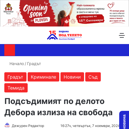
Търсене ...
Switch skin
М
Начало
/
Градът
Градът
Криминале
Новини
Съд
Темида
Подсъдимият по делото
Дебора излиза на свобода
Follow
Send
Дежурен Редактор
16:27ч, четвъртък, 7 ноември, 2024