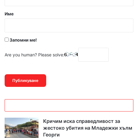
а
р
Име
:
*
Запомни ме!
Are you human? Please solve:
Кричим иска справедливост за
жестоко убития на Младежки хълм
Георги