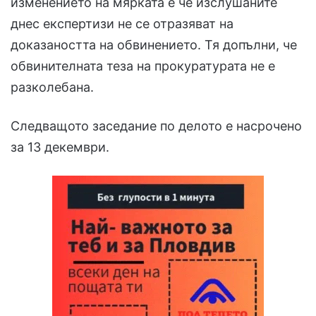
изменението на мярката е че изслушаните
днес експертизи не се отразяват на
доказаността на обвинението. Тя допълни, че
обвинителната теза на прокуратурата не е
разколебана.
Следващото заседание по делото е насрочено
за 13 декември.