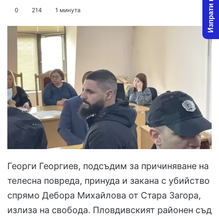
Изпрати новина
on
an
0
214
1 минута
X
email
Георги Георгиев, подсъдим за причиняване на
телесна повреда, принуда и закана с убийство
спрямо Дебора Михайлова от Стара Загора,
излиза на свобода. Пловдивският районен съд