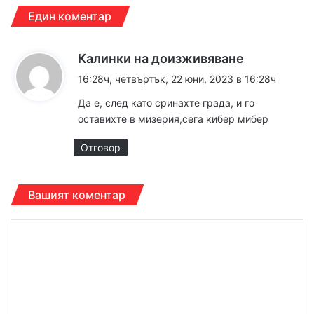
Един коментар
к
Калинки на доизживяване
а
16:28ч, четвъртък, 22 юни, 2023 в 16:28ч
з
Да е, след като сринахте града, и го
а
оставихте в мизерия,сега кибер мибер
:
Отговор
Вашият коментар
К
о
м
е
н