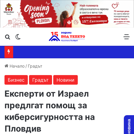
Търсене ...
Switch skin
М
Начало
/
Градът
Бизнес
Градът
Новини
Експерти от Израел
предлгат помощ за
киберсигурността на
Пловдив