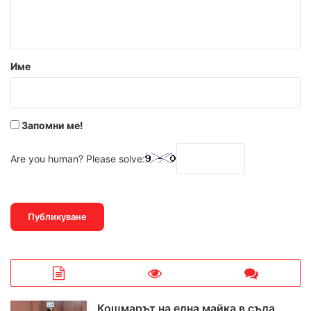
т
а
р
Име
:
*
Запомни ме!
Are you human? Please solve:
Кошмарът на една майка в съда