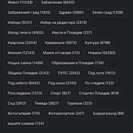
Живот
(11038)
Забавление
(8400)
Забравеният град
(1825)
Здраве
(3890)
Зелен град
(1358)
Избори
(5021)
Избор на редактора
(2415)
Изпод тепето
(4900)
Имоти в Пловдив
(237)
Квартали
(2304)
Криминале
(5973)
Култура
(9789)
Мнения
(12142)
Моите отговори
(115)
Новини
(54283)
Нощна смяна
(1484)
Образование в Пловдив
(736)
Община Пловдив
(2143)
ПУЛС
(2542)
Под лупа
(1613)
Под небето
(6493)
Под ножа
(2745)
По следите
(123)
Разследване
(1313)
Спорт
(827)
Спортен Пловдив
(818)
Съд
(2912)
Темида
(2821)
Туризъм
(323)
Фотогалерия
(174)
Фоторепортаж
(247)
Ъндърграунд
(89)
вашите снимки
(134)