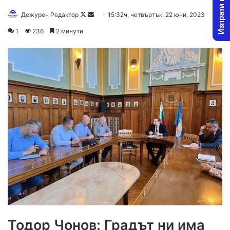
Изпрати новина
Follow
Send
Дежурен Редактор
15:32ч, четвъртък, 22 юни, 2023
on
an
1
236
2 минути
X
email
Тодор Чонов: Градът ни има