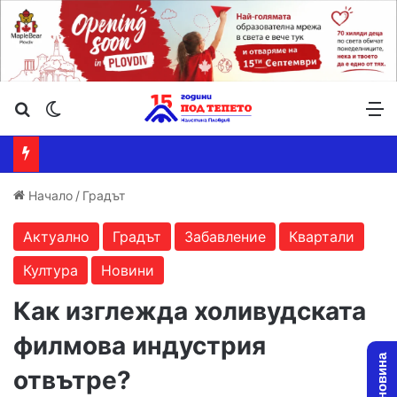
Търсене ...
Switch skin
М
Начало
/
Градът
Актуално
Градът
Забавление
Квартали
Култура
Новини
Как изглежда холивудската
филмова индустрия
отвътре?