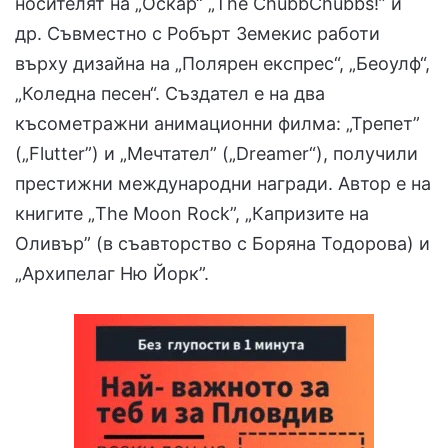
носителят на „Оскар“ „The ChubbChubbs!” и
др. Съвместно с Робърт Земекис работи
върху дизайна на „Полярен експрес“, „Беоулф“,
„Коледна песен“. Създател е на два
късометражни анимационни филма: „Трепет”
(„Flutter”) и „Мечтател” („Dreamer“), получили
престижни международни награди. Автор е на
книгите „The Moon Rock”, „Капризите на
Оливър” (в съавторство с Боряна Тодорова) и
„Архипелаг Ню Йорк”.