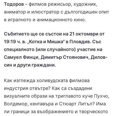
Тодоров
– филмов режисьор, художник,
аниматор и илюстратор с дългогодишен опит
в игралното и анимационното кино.
Събитието ще се състои на
21 октомври от
19:19 ч. в. „Котка и Мишка“ в Пловдив. Със
специалното (или случайното) участие на
Самуел Финци, Димитър Стоянович, Дилов-
син и други граждани.
Как изглежда холивудската филмова
индустрия отвътре? Как са създадени
визуалните образи на триглавото куче Пухчо,
Волдемор, кентавъра и Стюарт Литъл? Има
ли граници за въображението и творческото