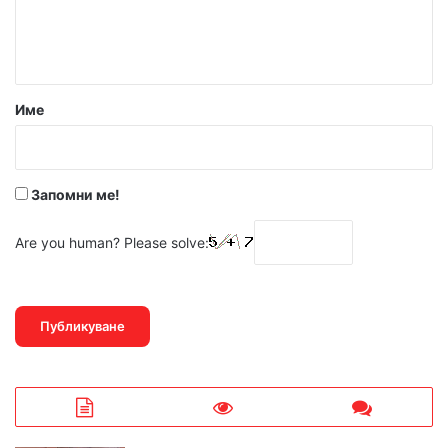
н
т
а
р
Име
:
*
Запомни ме!
Are you human? Please solve: