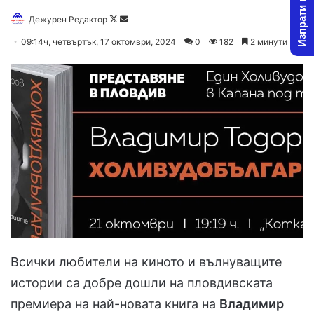
Изпрати новина
Follow
Send
Дежурен Редактор
on
an
09:14ч, четвъртък, 17 октомври, 2024
0
182
2 минути
X
email
Всички любители на киното и вълнуващите
истории са добре дошли на пловдивската
премиера на най-новата книга на
Владимир