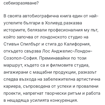
себеизразяване?
В своята автобиографична книга един от най-
успелите българи в Холивуд разказва
историите, белязали професионалния му път,
който започва от лондонското студио на
Стивън Спилбърг и стига до Калифорния,
откъдето свързва Лос Анджелис–Лондон–
Созопол–София. Преминавайки по този
маршрут, където са и филмовите студиа,
ангажирани с мащабни продукции, разказът
следва възхода на забележителна артистична
кариера, съпроводена от успехи и провалени
проекти, напрегнат творчески ритъм и работа
в нещадяща усилията конкуренция.