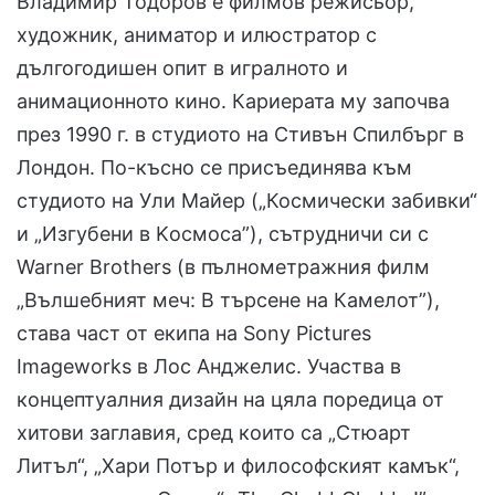
Владимир Тодоров е филмов режисьор,
художник, аниматор и илюстратор с
дългогодишен опит в игралното и
анимационното кино. Кариерата му започва
през 1990 г. в студиото на Стивън Спилбърг в
Лондон. По-късно се присъединява към
студиото на Ули Майер („Космически забивки“
и „Изгубени в Kосмоса”), сътрудничи си с
Warner Brothers (в пълнометражния филм
„Вълшебният меч: В търсене на Камелот”),
става част от екипа на Sony Pictures
Imageworks в Лос Анджелис. Участва в
концептуалния дизайн на цяла поредица от
хитови заглавия, сред които са „Стюарт
Литъл“, „Хари Потър и философският камък“,