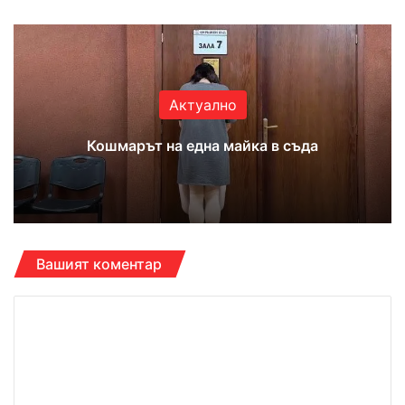
Актуално
Кошмарът на една майка в съда
Вашият коментар
К
о
м
е