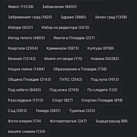
Живот
(11038)
Забавление
(8400)
Забравеният град
(1825)
Здраве
(3890)
Зелен град
(1358)
Избори
(5021)
Избор на редактора
(2415)
Изпод тепето
(4900)
Имоти в Пловдив
(237)
Квартали
(2304)
Криминале
(5973)
Култура
(9789)
Мнения
(12142)
Моите отговори
(115)
Новини
(54283)
Нощна смяна
(1484)
Образование в Пловдив
(736)
Община Пловдив
(2143)
ПУЛС
(2542)
Под лупа
(1613)
Под небето
(6493)
Под ножа
(2745)
По следите
(123)
Разследване
(1313)
Спорт
(827)
Спортен Пловдив
(818)
Съд
(2912)
Темида
(2821)
Туризъм
(323)
Фотогалерия
(174)
Фоторепортаж
(247)
Ъндърграунд
(89)
вашите снимки
(134)