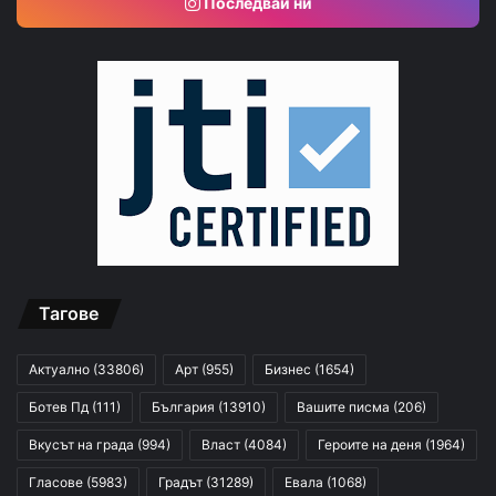
Последвай ни
Тагове
Актуално
(33806)
Арт
(955)
Бизнес
(1654)
Ботев Пд
(111)
България
(13910)
Вашите писма
(206)
Вкусът на града
(994)
Власт
(4084)
Героите на деня
(1964)
Гласове
(5983)
Градът
(31289)
Евала
(1068)