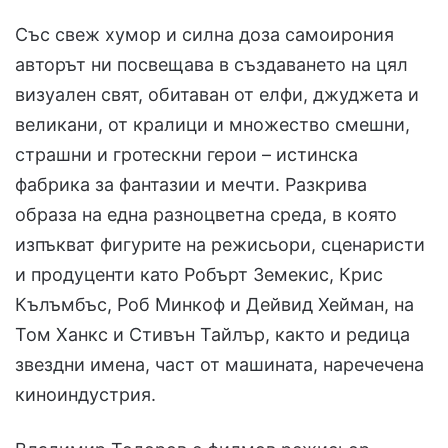
Със свеж хумор и силна доза самоирония
авторът ни посвещава в създаването на цял
визуален свят, обитаван от елфи, джуджета и
великани, от кралици и множество смешни,
страшни и гротескни герои – истинска
фабрика за фантазии и мечти. Разкрива
образа на една разноцветна среда, в която
изпъкват фигурите на режисьори, сценаристи
и продуценти като Робърт Земекис, Крис
Кълъмбъс, Роб Минкоф и Дейвид Хейман, на
Том Ханкс и Стивън Тайлър, както и редица
звездни имена, част от машината, наречечена
киноиндустрия.