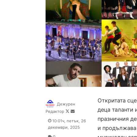
Откритата сце
Дежурен
деца таланти 
Follow
Send
Редактор
on
an
празничния де
10:01ч, петък, 26
X
email
декември, 2025
и продължава 
0