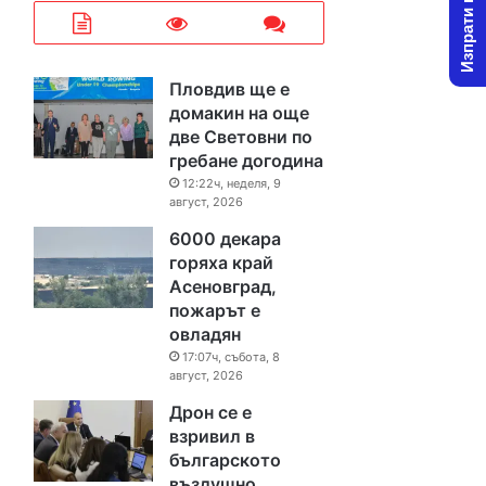
Изпрати новина
Пловдив ще е
домакин на още
две Световни по
гребане догодина
12:22ч, неделя, 9
август, 2026
6000 декара
горяха край
Асеновград,
пожарът е
овладян
17:07ч, събота, 8
август, 2026
Дрон се е
взривил в
българското
въздушно