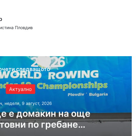
р
аистина Пловдив
ram
очети следващото
Актуално
ч, неделя, 9 август, 2026
е е домакин на още
товни по гребане
догодина