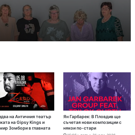
, 2026
Пловдив ще е домакин на още две Световни по гребане догодина
, 2026
край Асеновград, пожарът е овладян
, 2026
 българското въздушно пространство
идва на Античния театър
Ян Гарбарек: В Пловдив ще
, 2026
ката на Gipsy Kings и
съчетая нови композиции с
мир Зомбори в главната
някои по-стари
Българка във финал B на Световното по гребане в Пловдив