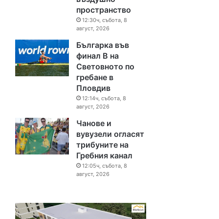
пространство
12:30ч, събота, 8
август, 2026
Българка във
финал B на
Световното по
гребане в
Пловдив
12:14ч, събота, 8
август, 2026
Чанове и
вувузели огласят
трибуните на
Гребния канал
12:05ч, събота, 8
август, 2026