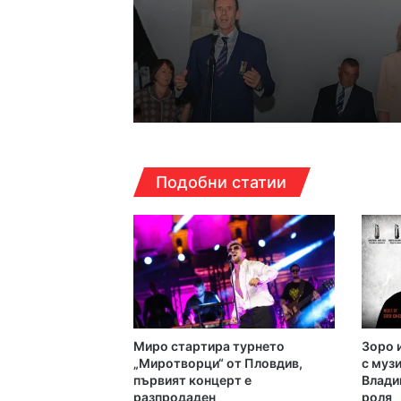
12:22ч, неделя, 9 август
17:07ч, събота, 8 август
Подобни статии
6000 декара горяха 
12:30ч, събота, 8 август
Дрон се е взривил в
Миро стартира турнето
Зоро 
12:14ч, събота, 8 август
„Миротворци“ от Пловдив,
с музи
първият концерт е
Влади
разпродаден
роля