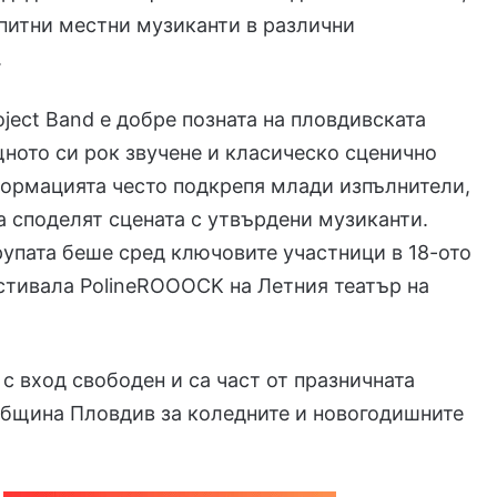
питни местни музиканти в различни
.
roject Band е добре позната на пловдивската
ното си рок звучене и класическо сценично
ормацията често подкрепя млади изпълнители,
да споделят сцената с утвърдени музиканти.
групата беше сред ключовите участници в 18-ото
стивала PolineROOOCK на Летния театър на
 с вход свободен и са част от празничната
Община Пловдив за коледните и новогодишните