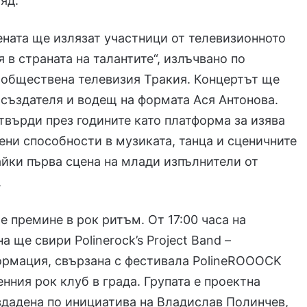
яд.
ената ще излязат участници от телевизионното
я в страната на талантите“, излъчвано по
 обществена телевизия Тракия. Концертът ще
 създателя и водещ на формата Ася Антонова.
твърди през годините като платформа за изява
вени способности в музиката, танца и сценичните
айки първа сцена на млади изпълнители от
.
 премине в рок ритъм. От 17:00 часа на
а ще свири Polinerock’s Project Band –
ормация, свързана с фестивала PolineROOOCK
енния рок клуб в града. Групата е проектна
дадена по инициатива на Владислав Полинчев,