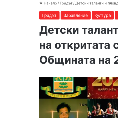
Начало
/
Градът
/
Детски таланти и плов
Градът
Забавление
Култура
Детски талант
на откритата 
Общината на 