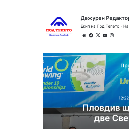
Дежурен Редакто
Екип на Под Тепето - Н
Website
Facebook
X
YouTube
Instag
Пр
12:22
Пловдив щ
две Све