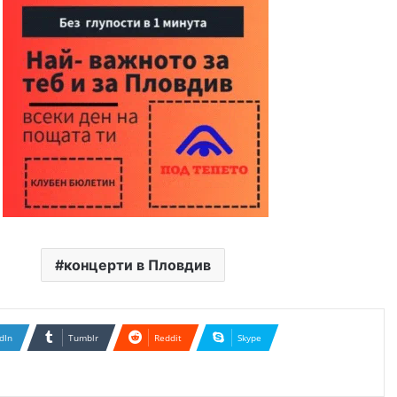
концерти в Пловдив
dIn
Tumblr
Reddit
Skype