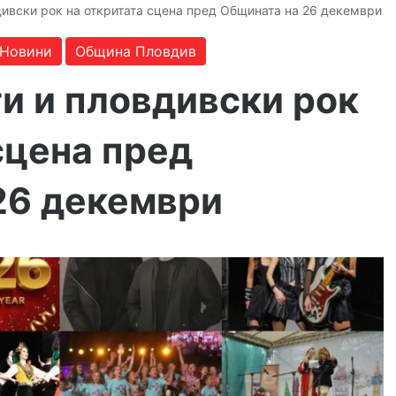
дивски рок на откритата сцена пред Общината на 26 декември
Новини
Община Пловдив
и и пловдивски рок
сцена пред
26 декември