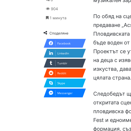
музикален зар
904
По обяд на сц
1 минута
предаване „Ас
Пловдивската
Споделяне
бъде воден от
Facebook
Проектът се у
LinkedIn
на деца с изя
Tumblr
изкуства, дав
Reddit
цялата страна
Skype
Следобедът ще
Messenger
откритата сцен
пловдивска ф
Fest и едноим
формация, съз