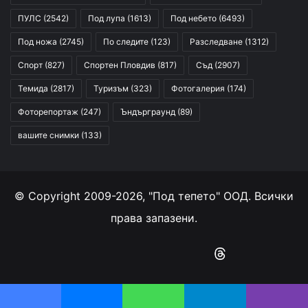
ПУЛС
(2542)
Под лупа
(1613)
Под небето
(6493)
Под ножа
(2745)
По следите
(123)
Разследване
(1312)
Спорт
(827)
Спортен Пловдив
(817)
Съд
(2907)
Темида
(2817)
Туризъм
(323)
Фотогалерия
(174)
Фоторепортаж
(247)
Ъндърграунд
(89)
вашите снимки
(133)
© Copyright 2009-2026, "Под тепето" ООД. Всички
права запазени.
Facebook
YouTube
Instagram
RSS
Threads