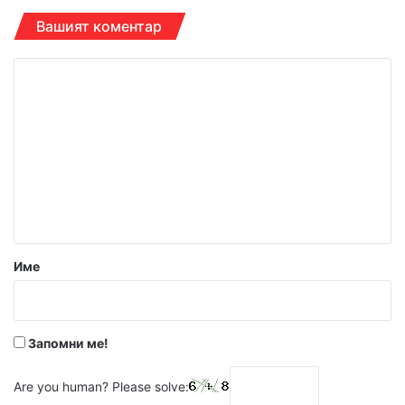
Вашият коментар
К
о
м
е
н
т
а
р
Име
:
*
Запомни ме!
Are you human? Please solve: