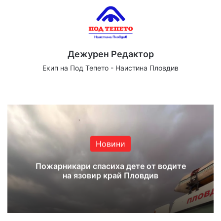
Дежурен Редактор
Екип на Под Тепето - Наистина Пловдив
We
Fa
X
Yo
Ins
bsi
ce
uT
tag
te
bo
ub
ra
ok
e
m
Новини
Пожарникари спасиха дете от водите
на язовир край Пловдив