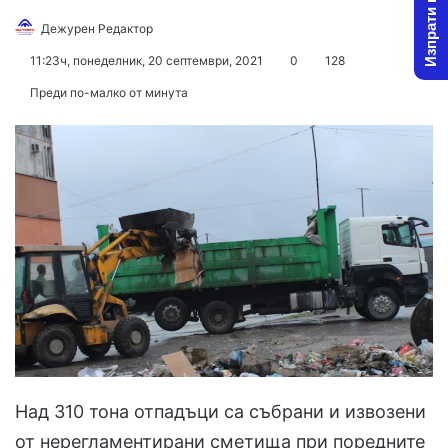
Изпрати новина
Дежурен Редактор
F
S
o
e
11:23ч, понеделник, 20 септември, 2021
0
128
l
n
Преди по-малко от минута
l
d
o
a
w
n
o
e
n
m
X
a
i
l
Над 310 тона отпадъци са събрани и извозени
от нерегламентирани сметища при поредните