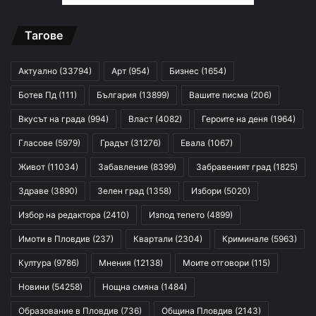
Тагове
Актуално
(33794)
Арт
(954)
Бизнес
(1654)
Ботев Пд
(111)
България
(13899)
Вашите писма
(206)
Вкусът на града
(994)
Власт
(4082)
Героите на деня
(1964)
Гласове
(5979)
Градът
(31276)
Евала
(1067)
Живот
(11034)
Забавление
(8399)
Забравеният град
(1825)
Здраве
(3890)
Зелен град
(1358)
Избори
(5020)
Избор на редактора
(2410)
Изпод тепето
(4899)
Имоти в Пловдив
(237)
Квартали
(2304)
Криминале
(5963)
Култура
(9786)
Мнения
(12138)
Моите отговори
(115)
Новини
(54258)
Нощна смяна
(1484)
Образование в Пловдив
(736)
Община Пловдив
(2143)