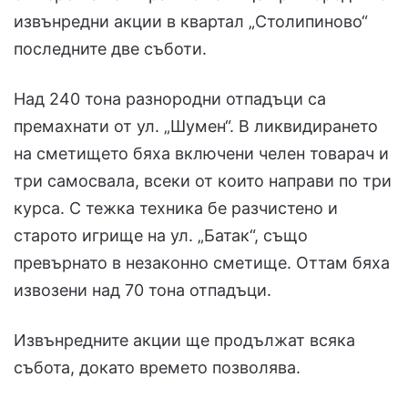
извънредни акции в квартал „Столипиново“
последните две съботи.
Над 240 тона разнородни отпадъци са
премахнати от ул. „Шумен“. В ликвидирането
на сметището бяха включени челен товарач и
три самосвала, всеки от които направи по три
курса. С тежка техника бе разчистено и
старото игрище на ул. „Батак“, също
превърнато в незаконно сметище. Оттам бяха
извозени над 70 тона отпадъци.
Извънредните акции ще продължат всяка
събота, докато времето позволява.