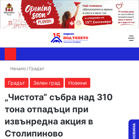
Търсене ...
Switch skin
М
Начало
/
Градът
Градът
Зелен град
Новини
„Чистота“ събра над 310
тона отпадъци при
извънредна акция в
Столипиново