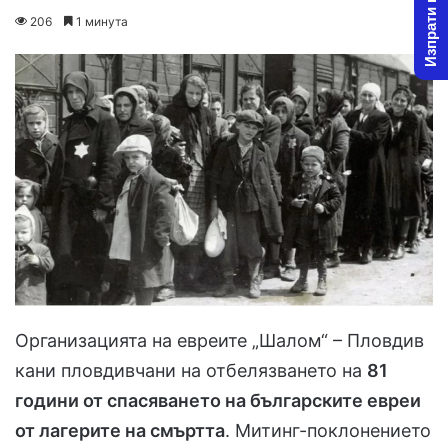
Изпрати новина
on
an
206
1 минута
X
email
Организацията на евреите „Шалом“ – Пловдив
кани пловдивчани на отбелязването на
81
години от спасяването на българските евреи
от лагерите на смъртта
. Митинг-поклонението