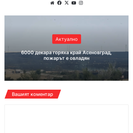
Website
Facebook
X
YouTube
Instagram
Актуално
6000 декара горяха край Асеновград,
пожарът е овладян
Вашият коментар
К
о
м