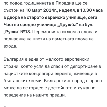
по повод годишнината в Пловдив ще се
състои на
10 март 2024г., неделя, в 10.30 часа
в двора на старото еврейско училище, сега
Частно средно училище „Дружба“ на бул.
„Руски“ №18.
Церемонията включва слова и
поднасяне на цветя на паметната плоча на
входа.
България е една от малкото европейски
страни, която успя да спаси от депортиране в
нацистките концлагери евреите, живеещи в
българските земи. Българският народ с право
може да се гордее с достойното и хуманно
поведение на нашите предци.