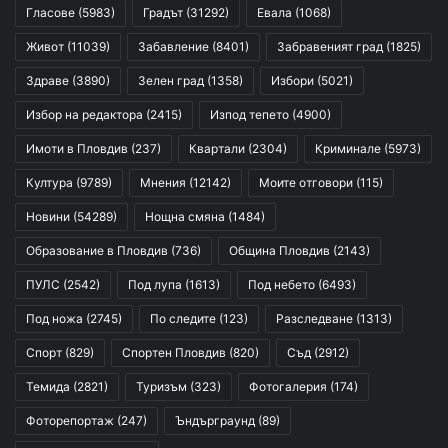
Гласове
(5983)
Градът
(31292)
Евала
(1068)
Живот
(11039)
Забавление
(8401)
Забравеният град
(1825)
Здраве
(3890)
Зелен град
(1358)
Избори
(5021)
Избор на редактора
(2415)
Изпод тепето
(4900)
Имоти в Пловдив
(237)
Квартали
(2304)
Криминале
(5973)
Култура
(9789)
Мнения
(12142)
Моите отговори
(115)
Новини
(54289)
Нощна смяна
(1484)
Образование в Пловдив
(736)
Община Пловдив
(2143)
ПУЛС
(2542)
Под лупа
(1613)
Под небето
(6493)
Под ножа
(2745)
По следите
(123)
Разследване
(1313)
Спорт
(829)
Спортен Пловдив
(820)
Съд
(2912)
Темида
(2821)
Туризъм
(323)
Фотогалерия
(174)
Фоторепортаж
(247)
Ъндърграунд
(89)