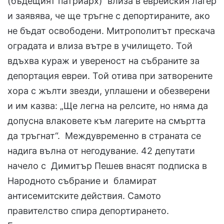
(бъдещият патриарх) влиза в еврейския лагер
и заявява, че ще тръгне с депортираните, ако
не бъдат освободени. Митрополитът прескача
оградата и влиза вътре в училището. Той
вдъхва кураж и увереност на събраните за
депортация евреи. Той отива при затворените
хора с жълти звезди, уплашени и обезверени
и им казва: „Ще легна на релсите, но няма да
допусна влаковете към лагерите на смъртта
да тръгнат“. Междувременно в страната се
надига вълна от негодувание. 42 депутати
начело с Димитър Пешев внасят подписка в
Народното събрание и бламират
антисемитските действия. Самото
правителство спира депортирането.