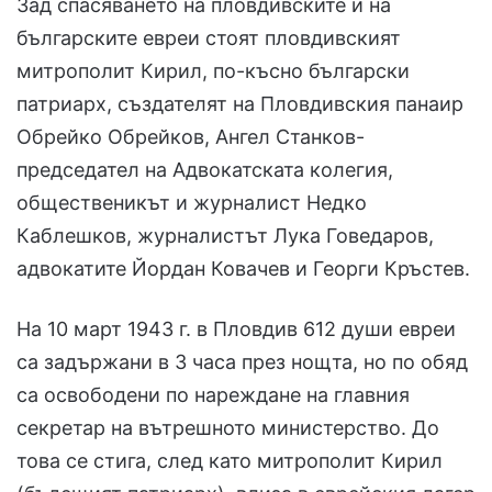
Зад спасяването на пловдивските и на
българските евреи стоят пловдивският
митрополит Кирил, по-късно български
патриарх, създателят на Пловдивския панаир
Обрейко Обрейков, Ангел Станков-
председател на Адвокатската колегия,
общественикът и журналист Недко
Каблешков, журналистът Лука Говедаров,
адвокатите Йордан Ковачев и Георги Кръстев.
На 10 март 1943 г. в Пловдив 612 души евреи
са задържани в 3 часа през нощта, но по обяд
са освободени по нареждане на главния
секретар на вътрешното министерство. До
това се стига, след като митрополит Кирил