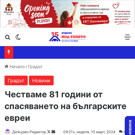
Търсене ...
Switch skin
М
Начало
/
Градът
Градът
Новини
Честваме 81 години от
спасяването на българските
евреи
Follow
Send
Дежурен Редактор
09:21ч, неделя, 10 март, 2024
0