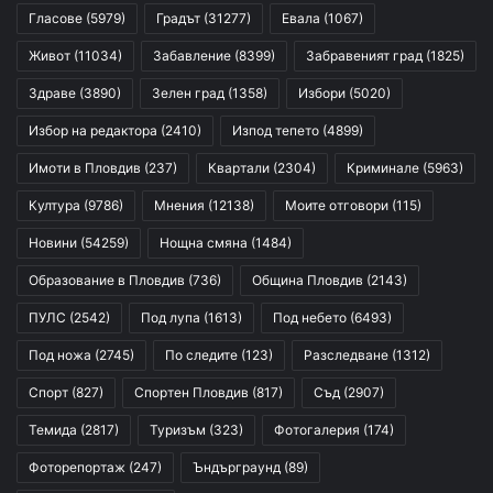
Гласове
(5979)
Градът
(31277)
Евала
(1067)
Живот
(11034)
Забавление
(8399)
Забравеният град
(1825)
Здраве
(3890)
Зелен град
(1358)
Избори
(5020)
Избор на редактора
(2410)
Изпод тепето
(4899)
Имоти в Пловдив
(237)
Квартали
(2304)
Криминале
(5963)
Култура
(9786)
Мнения
(12138)
Моите отговори
(115)
Новини
(54259)
Нощна смяна
(1484)
Образование в Пловдив
(736)
Община Пловдив
(2143)
ПУЛС
(2542)
Под лупа
(1613)
Под небето
(6493)
Под ножа
(2745)
По следите
(123)
Разследване
(1312)
Спорт
(827)
Спортен Пловдив
(817)
Съд
(2907)
Темида
(2817)
Туризъм
(323)
Фотогалерия
(174)
Фоторепортаж
(247)
Ъндърграунд
(89)