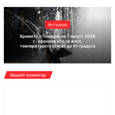
Актуално
Времето в Пловдив на 7 август 2026
г.: оранжев код за жега,
температурите стигат до 41 градуса
Вашият коментар
К
о
м
е