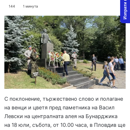
Изпрати новина
on
an
144
1 минута
X
email
С поклонение, тържествено слово и полагане
на венци и цветя пред паметника на Васил
Левски на централната алея на Бунарджика
на 18 юли, събота, от 10.00 часа, в Пловдив ще