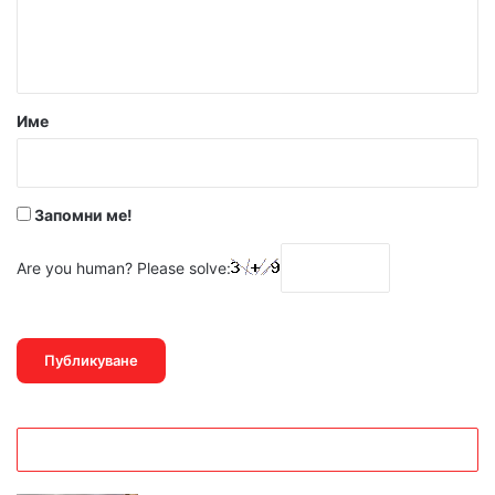
н
т
а
р
Име
:
*
Запомни ме!
Are you human? Please solve: