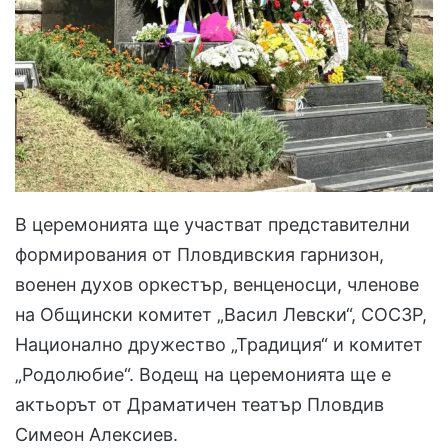
В церемонията ще участват представителни
формирования от Пловдивския гарнизон,
военен духов оркестър, венценосци, членове
на Общински комитет „Васил Левски“, СОСЗР,
Национално дружество „Традиция“ и комитет
„Родолюбие“. Водещ на церемонията ще е
актьорът от Драматичен театър Пловдив
Симеон Алексиев.