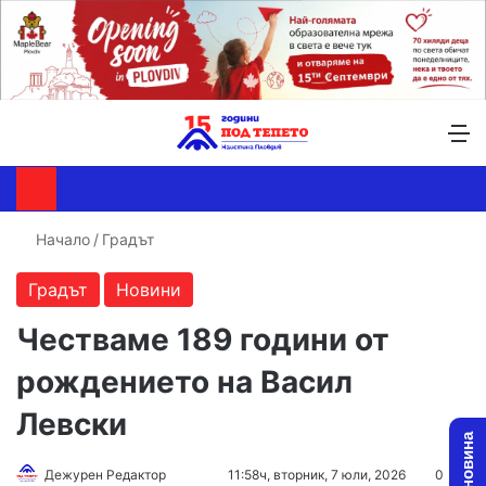
Търсене ...
Switch skin
М
Начало
/
Градът
Градът
Новини
Честваме 189 години от
рождението на Васил
Левски
Follow
Send
Дежурен Редактор
11:58ч, вторник, 7 юли, 2026
0