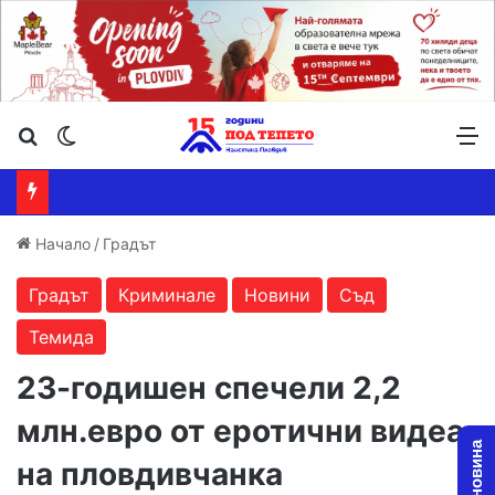
Търсене ...
Switch skin
М
Начало
/
Градът
Градът
Криминале
Новини
Съд
Темида
23-годишен спечели 2,2
млн.евро от еротични видеа
на пловдивчанка