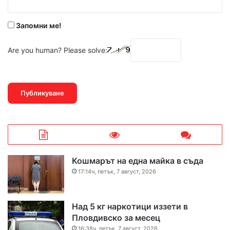
*
Запомни ме!
Are you human? Please solve:
Кошмарът на една майка в съда
17:14ч, петък, 7 август, 2026
Над 5 кг наркотици иззети в
Пловдивско за месец
16:38ч, петък, 7 август, 2026