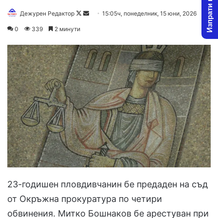
Изпрати новина
Follow
Send
Дежурен Редактор
15:05ч, понеделник, 15 юни, 2026
on
an
0
339
2 минути
X
email
23-годишен пловдивчанин бе предаден на съд
от Окръжна прокуратура по четири
обвинения. Митко Бошнаков бе арестуван при