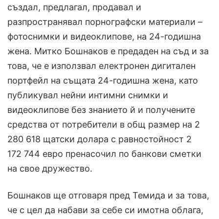
създал, предлагал, продавал и
разпространявал порнографски материали –
фотоснимки и видеоклипове, на 24-годишна
жена. Митко Бошнаков е предаден на съд и за
това, че е използвал електронен дигитален
портфейл на същата 24-годишна жена, като
публикувал нейни интимни снимки и
видеоклипове без знанието й и получените
средства от потребители в общ размер на 2
280 618 щатски долара с равностойност 2
172 744 евро пренасочил по банкови сметки
на свое дружество.
Бошнаков ще отговаря пред Темида и за това,
че с цел да набави за себе си имотна облага,