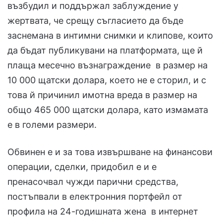
възбудил и поддържал заблуждение у
жертвата, че срещу съгласието да бъде
заснемана в интимни снимки и клипове, които
да бъдат публикувани на платформата, ще й
плаща месечно възнаграждение в размер на
10 000 щатски долара, което не е сторил, и с
това й причинил имотна вреда в размер на
общо 465 000 щатски долара, като измамата
е в големи размери.
Обвинен е и за това извършване на финансови
операции, сделки, придобил е и е
пренасочвал чужди парични средства,
постъпвали в електронния портфейл от
профила на 24-годишната жена в интернет