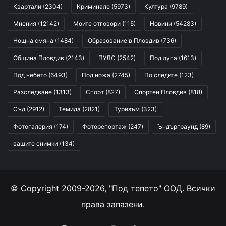
Квартали
(2304)
Криминале
(5973)
Култура
(9789)
Мнения
(12142)
Моите отговори
(115)
Новини
(54283)
Нощна смяна
(1484)
Образование в Пловдив
(736)
Община Пловдив
(2143)
ПУЛС
(2542)
Под лупа
(1613)
Под небето
(6493)
Под ножа
(2745)
По следите
(123)
Разследване
(1313)
Спорт
(827)
Спортен Пловдив
(818)
Съд
(2912)
Темида
(2821)
Туризъм
(323)
Фотогалерия
(174)
Фоторепортаж
(247)
Ъндърграунд
(89)
вашите снимки
(134)
© Copyright 2009-2026, "Под тепето" ООД. Всички
права запазени.