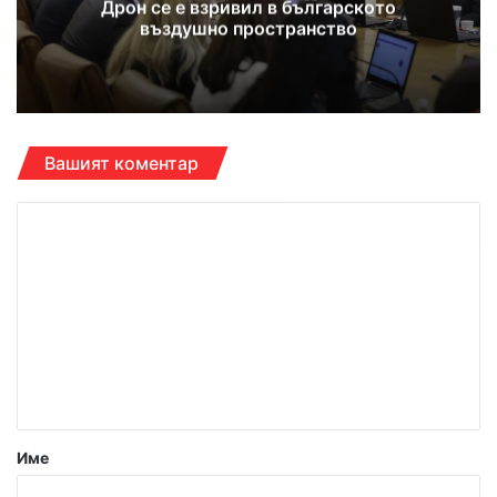
Дрон се е взривил в българското
въздушно пространство
Вашият коментар
К
о
м
е
н
т
а
р
Име
: