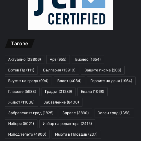
Тагове
Актуално
(33806)
Арт
(955)
Бизнес
(1654)
Ботев Пд
(111)
България
(13910)
Вашите писма
(206)
Вкусът на града
(994)
Власт
(4084)
Героите на деня
(1964)
Гласове
(5983)
Градът
(31289)
Евала
(1068)
Живот
(11038)
Забавление
(8400)
Забравеният град
(1825)
Здраве
(3890)
Зелен град
(1358)
Избори
(5021)
Избор на редактора
(2415)
Изпод тепето
(4900)
Имоти в Пловдив
(237)