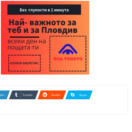
dIn
Tumblr
Reddit
Skype