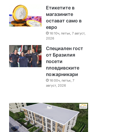
Етикетите в
магазините
остават само в
евро
16:10ч, петък, 7 август,
2026
Специален гост
от Бразилия
посети
пловдивските
пожарникари
16:00ч, петък, 7
август, 2026