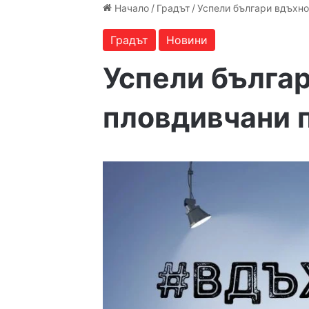
Начало
/
Градът
/
Успели българи вдъхн
Градът
Новини
Успели бълга
пловдивчани 