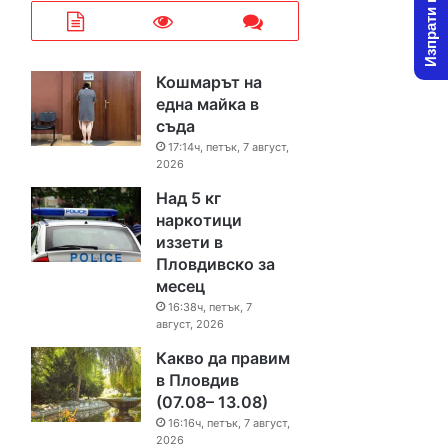
Изпрати новина
Кошмарът на
една майка в
съда
17:14ч, петък, 7 август,
2026
Над 5 кг
наркотици
иззети в
Пловдивско за
месец
16:38ч, петък, 7
август, 2026
Какво да правим
в Пловдив
(07.08– 13.08)
16:16ч, петък, 7 август,
2026