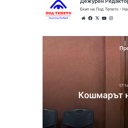
Дежурен Редакто
Екип на Под Тепето - Н
Website
Facebook
X
YouTube
Instag
Пр
17:1
Кошмарът н