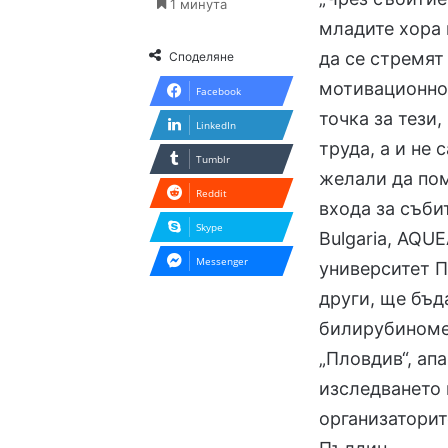
1 минута
младите хора 
да се стремят
Споделяне
мотивационно 
Facebook
точка за тези
LinkedIn
труда, а и не
Tumblr
желали да пом
Reddit
входа за съби
Skype
Bulgaria, AQUE
Messenger
университет П
други, ще бъд
билирубиноме
„Пловдив“, ап
изследването 
организаторит