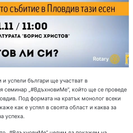
 и успели българи ще участват в
я семинар „#ВдъхновиМе“, който ще се проведе
ловдив. Под формата на кратък монолог всеки
каже как е успял в своята област и каква за
на успеха.
ето „#ВдъхновиМе“ целим да покажем на