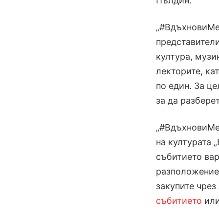
Пълдин.
„#ВдъхновиМе“
представители
култура, музик
лекторите, ка
по един. За ц
за да разбере
„#ВдъхновиМе“ 
на културата 
събитието вар
разположениет
закупите чре
събитието
или