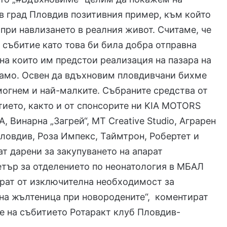
в град Пловдив позитивния пример, към който
 при навлизането в реалния живот. Считаме, че
събитие като това би била добра отправна
, на които им предстои реализация на пазара на
 само. Освен да вдъхновим пловдивчани бихме
огнем и най-малките. Събраните средства от
тието, както и от спонсорите ни KIA MOTORS
A, Винарна „Загрей“, MT Creative Studio, Аграрен
ловдив, Роза Импекс, Таймтрон, Робертет и
ат дарени за закупуването на апарат
тър за отделението по неонатология в МБАЛ
арат от изключителна необходимост за
на жълтеница при новородените“, коментират
е на събитието Ротаракт клуб Пловдив-