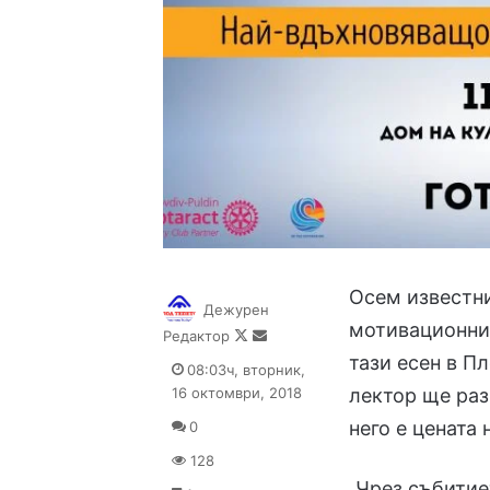
Осем известни
Дежурен
мотивационни
Follow
Send
Редактор
on
an
тази есен в П
08:03ч, вторник,
X
email
16 октомври, 2018
лектор ще раз
него е цената 
0
128
„Чрез събити