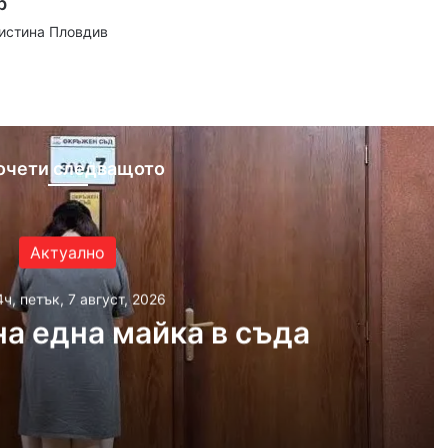
р
аистина Пловдив
ram
очети следващото
Актуално
4ч, петък, 7 август, 2026
а една майка в съда