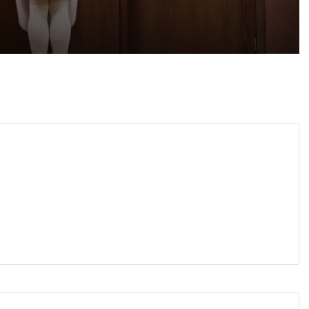
 2026
айка в съда
 2026
иззети в Пловдивско за месец
 2026
ловдив (07.08– 13.08)
 2026
ите остават само в евро