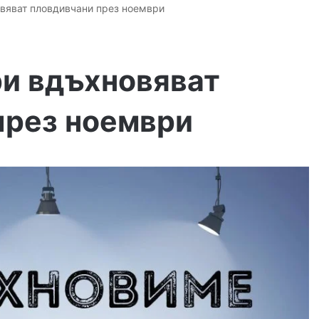
овяват пловдивчани през ноември
ри вдъхновяват
през ноември