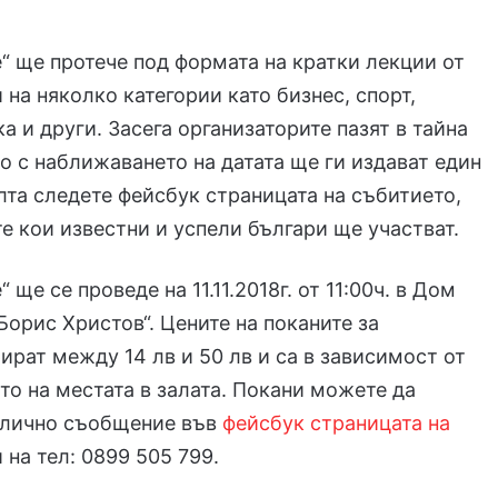
 ще протече под формата на кратки лекции от
 на няколко категории като бизнес, спорт,
а и други. Засега организаторите пазят в тайна
то с наближаването на датата ще ги издават един
елта следете фейсбук страницата на събитието,
те кои известни и успели българи ще участват.
ще се проведе на 11.11.2018г. от 11:00ч. в Дом
„Борис Христов“. Цените на поканите за
ират между 14 лв и 50 лв и са в зависимост от
о на местата в залата. Покани можете да
з лично съобщение във
фейсбук страницата на
 на тел: 0899 505 799.