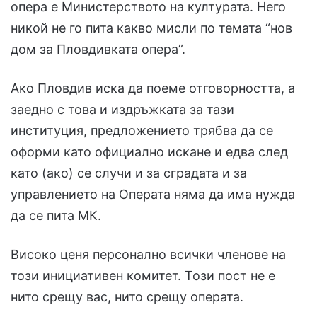
опера е Министерството на културата. Него
никой не го пита какво мисли по темата “нов
дом за Пловдивката опера”.
Ако Пловдив иска да поеме отговорността, а
заедно с това и издръжката за тази
институция, предложението трябва да се
оформи като официално искане и едва след
като (ако) се случи и за сградата и за
управлението на Операта няма да има нужда
да се пита МК.
Високо ценя персонално всички членове на
този инициативен комитет. Този пост не е
нито срещу вас, нито срещу операта.