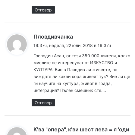
Отговор
к
Пловдивчанка
а
19:37ч, неделя, 22 юли, 2018 в 19:37ч
з
Господин Асан, от тези 350 000 жители, колко
а
мислите се интересуват от ИЗКУСТВО и
:
КУЛТУРА. Вие в Пловдив ли живеете, не
виждате ли какви хора живеят тук? Вие ли ще
ги научите на култура, живот в града,
интеграция? Пълен смешник сте….
Отговор
К'ва "опера", к'ви шест лева = я 'оди