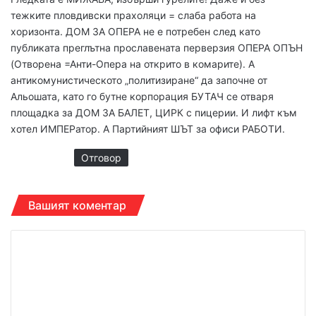
а
тежките пловдивски прахоляци = слаба работа на
:
хоризонта. ДОМ ЗА ОПЕРА не е потребен след като
публиката преглътна прославената перверзия ОПЕРА ОПЪН
(Отворена =Анти-Опера на открито в комарите). А
антикомунистическото „политизиране“ да започне от
Альошата, като го бутне корпорация БУТАЧ се отваря
площадка за ДОМ ЗА БАЛЕТ, ЦИРК с пицерии. И лифт към
хотел ИМПЕРатор. А Партийният ШЪТ за офиси РАБОТИ.
Отговор
Вашият коментар
К
о
м
е