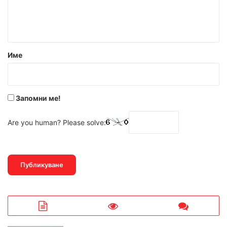
н
т
а
р
Име
:
*
Запомни ме!
Are you human? Please solve: