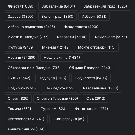
Живот
(11039)
Забавление
(8401)
Забравеният град
(1825)
Здраве
(3890)
Зелен град
(1358)
Избори
(5021)
Избор на редактора
(2415)
Изпод тепето
(4900)
Имоти в Пловдив
(237)
Квартали
(2304)
Криминале
(5973)
Култура
(9789)
Мнения
(12142)
Моите отговори
(115)
Новини
(54289)
Нощна смяна
(1484)
Образование в Пловдив
(736)
Община Пловдив
(2143)
ПУЛС
(2542)
Под лупа
(1613)
Под небето
(6493)
Под ножа
(2745)
По следите
(123)
Разследване
(1313)
Спорт
(829)
Спортен Пловдив
(820)
Съд
(2912)
Темида
(2821)
Туризъм
(323)
Фотогалерия
(174)
Фоторепортаж
(247)
Ъндърграунд
(89)
вашите снимки
(134)