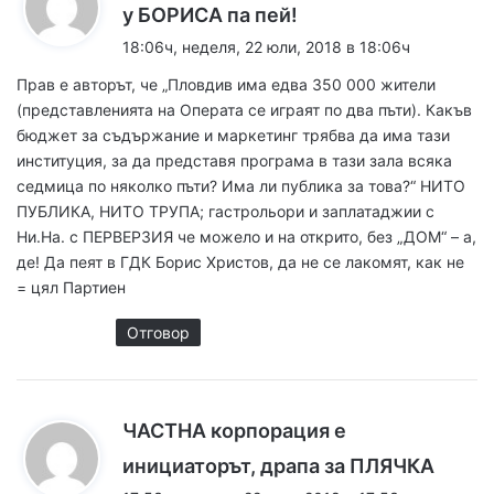
к
у БОРИСА па пей!
а
18:06ч, неделя, 22 юли, 2018 в 18:06ч
з
Прав е авторът, че „Пловдив има едва 350 000 жители
а
(представленията на Операта се играят по два пъти). Какъв
:
бюджет за съдържание и маркетинг трябва да има тази
институция, за да представя програма в тази зала всяка
седмица по няколко пъти? Има ли публика за това?“ НИТО
ПУБЛИКА, НИТО ТРУПА; гастрольори и заплатаджии с
Ни.На. с ПЕРВЕРЗИЯ че можело и на открито, без „ДОМ“ – а,
де! Да пеят в ГДК Борис Христов, да не се лакомят, как не
= цял Партиен
Отговор
ЧАСТНА корпорация е
к
инициаторът, драпа за ПЛЯЧКА
а