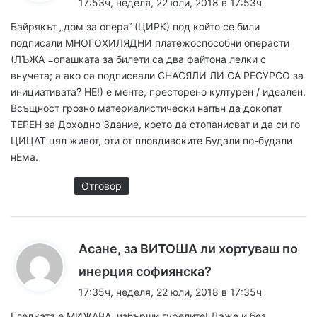
17:53ч, неделя, 22 юли, 2018 в 17:53ч
з
Байрякът „дом за опера“ (ЦИРК) под който се били
а
подписали МНОГОХИЛЯДНИ платежоспособни операсти
:
(ЛЪЖА =опашката за билети са два файтона лелки с
внучета; а ако са подписвали СНАСЯЛИ ЛИ СА РЕСУРСО за
инициативата? НЕ!) е менте, престорено културен / идеален.
Всъщност грозно материалистически напън да докопат
ТЕРЕН за Доходно Здание, което да стопанисват и да си го
ЦИЦАТ цял живот, оти от пловдивските Будали по-будали
нЕма.
Отговор
Асане, за ВИТОША ли хортуваш по
к
инерция софиянска?
а
17:35ч, неделя, 22 юли, 2018 в 17:35ч
з
Гледката е МИЖАВА, избърши гурелите! Даже и без