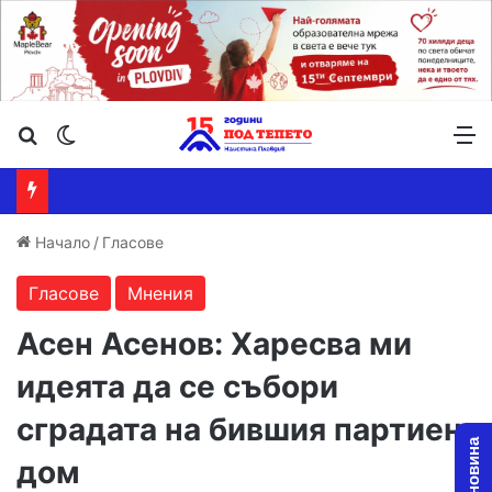
Търсене ...
Switch skin
М
Начало
/
Гласове
Гласове
Мнения
Асен Асенов: Харесва ми
идеята да се събори
сградата на бившия партиен
дом