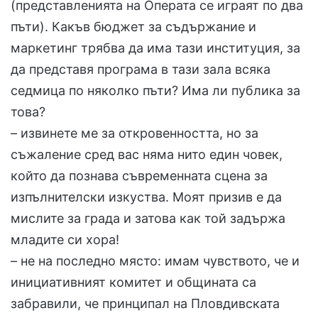
(представленията на Операта се играят по два
пъти). Какъв бюджет за съдържание и
маркетинг трябва да има тази институция, за
да представя програма в тази зала всяка
седмица по няколко пъти? Има ли публика за
това?
– извинете ме за откровенността, но за
съжаление сред вас няма нито един човек,
който да познава съвременната сцена за
изпълнителски изкуства. Моят призив е да
мислите за града и затова как той задържа
младите си хора!
– не на последно място: имам чувството, че и
инициативният комитет и общината са
забравили, че принципал на Пловдивската