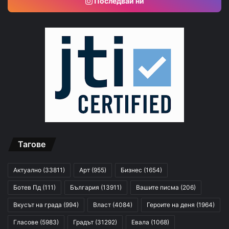
Последвай ни
Тагове
Актуално
(33811)
Арт
(955)
Бизнес
(1654)
Ботев Пд
(111)
България
(13911)
Вашите писма
(206)
Вкусът на града
(994)
Власт
(4084)
Героите на деня
(1964)
Гласове
(5983)
Градът
(31292)
Евала
(1068)