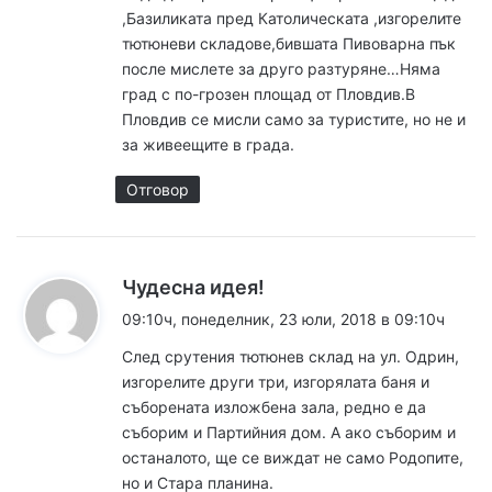
а
,Базиликата пред Католическата ,изгорелите
:
тютюневи складове,бившата Пивоварна пък
после мислете за друго разтуряне…Няма
град с по-грозен площад от Пловдив.В
Пловдив се мисли само за туристите, но не и
за живеещите в града.
Отговор
к
Чудесна идея!
а
09:10ч, понеделник, 23 юли, 2018 в 09:10ч
з
След срутения тютюнев склад на ул. Одрин,
а
изгорелите други три, изгорялата баня и
:
съборената изложбена зала, редно е да
съборим и Партийния дом. А ако съборим и
останалото, ще се виждат не само Родопите,
но и Стара планина.