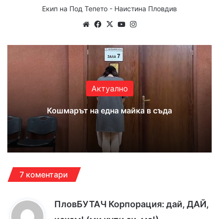
Екип на Под Тепето - Наистина Пловдив
We
Fa
X
Yo
Ins
bsi
ce
uT
tag
te
bo
ub
ra
ok
e
m
Актуално
Кошмарът на една майка в съда
7 коментари
ПловБУТАЧ Корпорация: дай, ДАЙ,
к