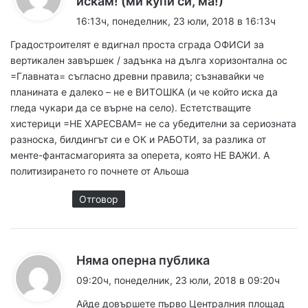
искам! (ми купи си, ма!)
а
16:13ч, понеделник, 23 юли, 2018 в 16:13ч
з
Градостроителят е вдигнал проста сграда ОФИСИ за
а
вертикален завършек / задънка на дълга хоризонтална ос
:
=Главната= съгласно древни правила; съзнавайки че
планината е далеко – не е ВИТОШКА (и че който иска да
гледа чукари да се върне на село). Естетстващите
хистерици =НЕ ХАРЕСВАМ= не са убедителни за сериозната
разноска, билдингът си е ОК и РАБОТИ, за разлика от
менте-фантасмагорията за оперета, която НЕ ВАЖИ. А
политизирането го почнете от Альоша
Отговор
к
Няма оперна публика
а
09:20ч, понеделник, 23 юли, 2018 в 09:20ч
з
Айде довършете първо Централния площад