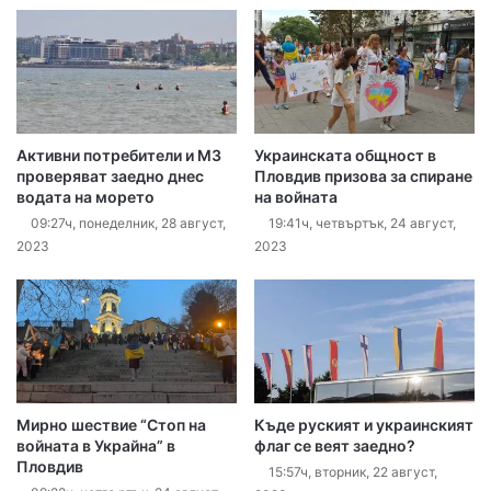
Активни потребители и МЗ
Украинската общност в
проверяват заедно днес
Пловдив призова за спиране
водата на морето
на войната
09:27ч, понеделник, 28 август,
19:41ч, четвъртък, 24 август,
2023
2023
Мирно шествие “Стоп на
Къде руският и украинският
войната в Украйна” в
флаг се веят заедно?
Пловдив
15:57ч, вторник, 22 август,