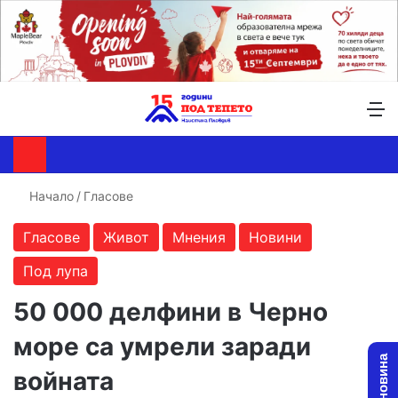
Търсене ...
Switch skin
М
Начало
/
Гласове
Гласове
Живот
Мнения
Новини
Под лупа
50 000 делфини в Черно
море са умрели заради
войната