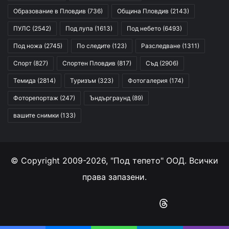
Образование в Пловдив
(736)
Община Пловдив
(2143)
ПУЛС
(2542)
Под лупа
(1613)
Под небето
(6493)
Под ножа
(2745)
По следите
(123)
Разследване
(1311)
Спорт
(827)
Спортен Пловдив
(817)
Съд
(2906)
Темида
(2814)
Туризъм
(323)
Фотогалерия
(174)
Фоторепортаж
(247)
Ъндърграунд
(89)
вашите снимки
(133)
© Copyright 2009-2026, "Под тепето" ООД. Всички
права запазени.
Facebook
YouTube
Instagram
RSS
Threads