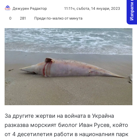
Изпрати новина
Follow
Send
Дежурен Редактор
11:11ч, събота, 14 януари, 2023
on
an
0
281
Преди по-малко от минута
X
email
За другите жертви на войната в Украйна
разказва морският биолог Иван Русев, който
от 4 десетилетия работи в националния парк