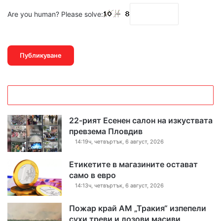
Are you human? Please solve:
22-рият Есенен салон на изкуствата
превзема Пловдив
14:19ч, четвъртък, 6 август, 2026
Етикетите в магазините остават
само в евро
14:13ч, четвъртък, 6 август, 2026
Пожар край АМ „Тракия“ изпепели
сухи треви и лозови масиви