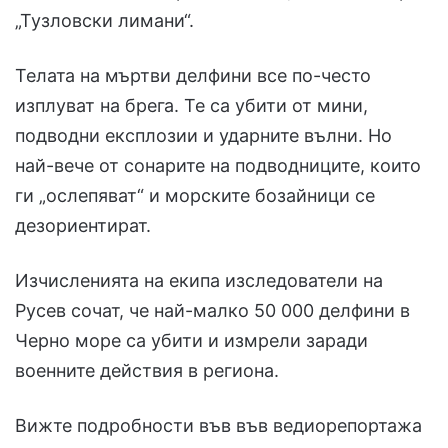
„Тузловски лимани“.
Телата на мъртви делфини все по-често
изплуват на брега. Те са убити от мини,
подводни експлозии и ударните вълни. Но
най-вече от сонарите на подводниците, които
ги „ослепяват“ и морските бозайници се
дезориентират.
Изчисленията на екипа изследователи на
Русев сочат, че най-малко 50 000 делфини в
Черно море са убити и измрели заради
военните действия в региона.
Вижте подробности във във ведиорепортажа