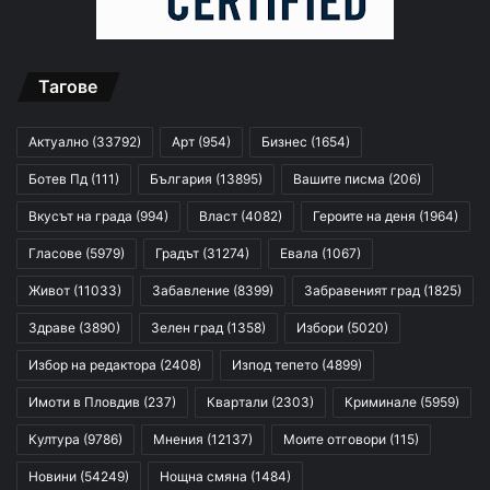
Тагове
Актуално
(33792)
Арт
(954)
Бизнес
(1654)
Ботев Пд
(111)
България
(13895)
Вашите писма
(206)
Вкусът на града
(994)
Власт
(4082)
Героите на деня
(1964)
Гласове
(5979)
Градът
(31274)
Евала
(1067)
Живот
(11033)
Забавление
(8399)
Забравеният град
(1825)
Здраве
(3890)
Зелен град
(1358)
Избори
(5020)
Избор на редактора
(2408)
Изпод тепето
(4899)
Имоти в Пловдив
(237)
Квартали
(2303)
Криминале
(5959)
Култура
(9786)
Мнения
(12137)
Моите отговори
(115)
Новини
(54249)
Нощна смяна
(1484)