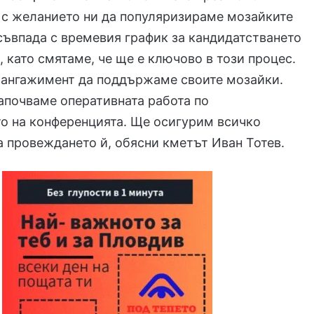
 с желанието ни да популяризираме мозайките
съвпада с времевия график за кандидатстването
 като смятаме, че ще е ключово в този процес.
 ангажимент да поддържаме своите мозайки.
апочваме оперативната работа по
о на конференцията. Ще осигурим всичко
 провеждането й, обясни кметът Иван Тотев.