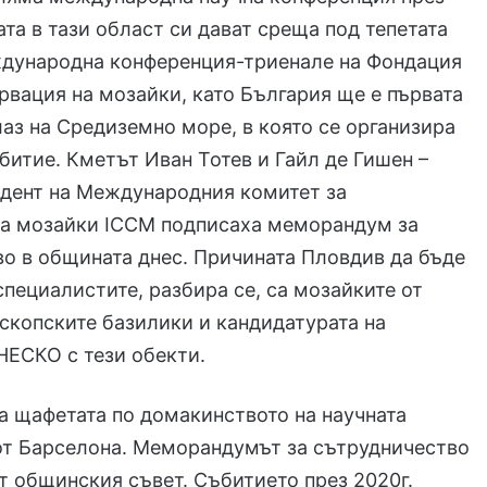
ата в тази област си дават среща под тепетата
еждународна конференция-триенале на Фондация
рвация на мозайки, като България ще е първата
лаз на Средиземно море, в която се организира
итие. Кметът Иван Тотев и Гайл де Гишен –
идент на Международния комитет за
на мозайки ICCM подписаха меморандум за
о в общината днес. Причината Пловдив да бъде
специалистите, разбира се, са мозайките от
скопските базилики и кандидатурата на
НЕСКО с тези обекти.
 щафетата по домакинството на научната
от Барселона. Меморандумът за сътрудничество
от общинския съвет. Събитието през 2020г.