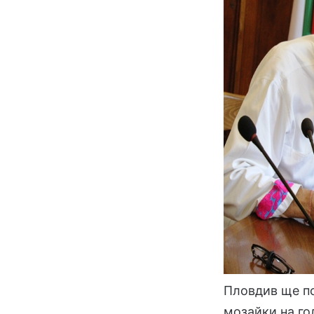
Пловдив ще по
мозайки на г