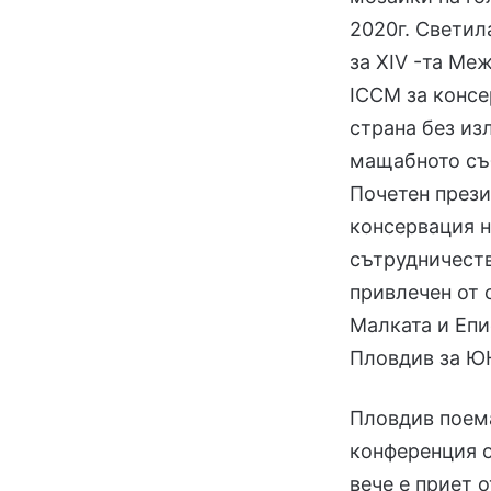
2020г. Светил
за XIV -та М
ICCM за консе
страна без из
мащабното съб
Почетен през
консервация 
сътрудничеств
привлечен от 
Малката и Епи
Пловдив за Ю
Пловдив поема
конференция 
вече е приет 