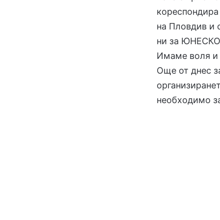
кореспондира
на Пловдив и 
ни за ЮНЕСКО,
Имаме воля и
Още от днес з
организиранет
необходимо за