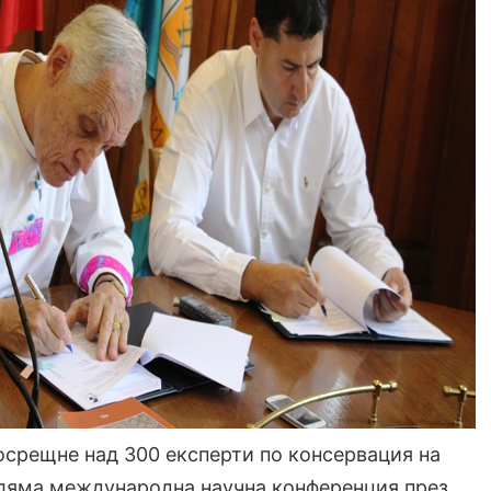
срещне над 300 експерти по консервация на
оляма международна научна конференция през