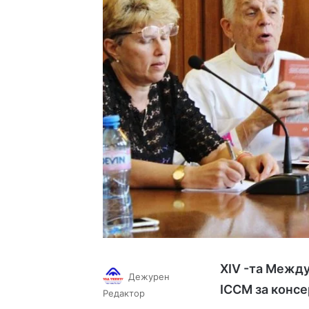
XIV
-та Между
Дежурен
ICCM за консе
Follow
Send
Редактор
on
an