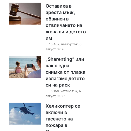
Оставиха в
ареста мъж,
обвинен в
отвличането на
жена си и детето
им
16:40ч, четвъртък, 6
август, 2026
„Sharenting“ или
как с една
снимка от плажа
излагаме детето
си на риск
16:15ч, четвъртък, 6
август, 2026
Хеликоптер се
включи в
гасенето на
пожара в