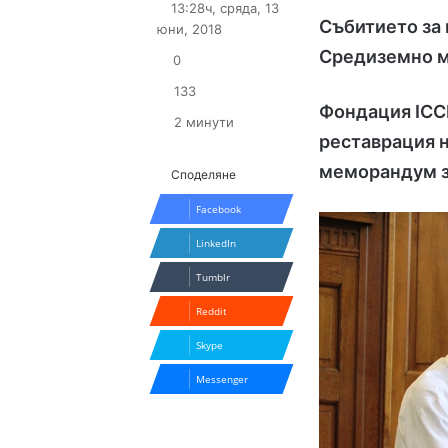
13:28ч, сряда, 13
X
email
Събитието за 
юни, 2018
Средиземно 
0
133
Фондация ICC
2 минути
реставрация 
меморандум з
Споделяне
Facebook
LinkedIn
Tumblr
Reddit
Skype
Messenger