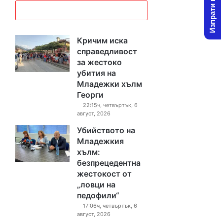
Изпрати новина
Кричим иска
справедливост
за жестоко
убития на
Младежки хълм
Георги
22:15ч, четвъртък, 6
август, 2026
Убийството на
Младежкия
хълм:
безпрецедентна
жестокост от
„ловци на
педофили“
17:06ч, четвъртък, 6
август, 2026