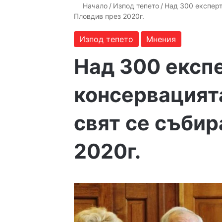
Начало
/
Изпод тепето
/
Над 300 експерт
Пловдив през 2020г.
Изпод тепето
Мнения
Над 300 експ
консервацията
свят се събир
2020г.