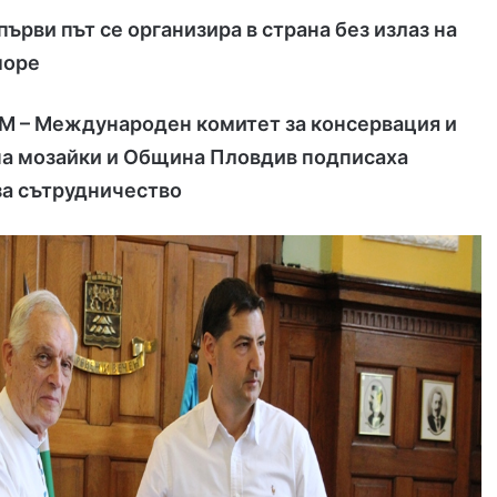
първи път се организира в страна без излаз на
море
M – Международен комитет за консервация и
на мозайки и Община Пловдив подписаха
а сътрудничество