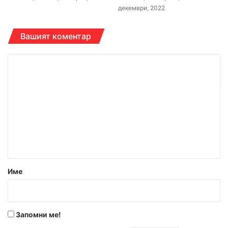
декември, 2022
Вашият коментар
К
о
м
е
н
т
а
р
Име
:
*
Запомни ме!