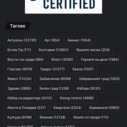
Тагове
Актуално
(33795)
Арт
(954)
Бизнес
(1654)
Ботев Пд
(111)
България
(13900)
Вашите писма
(206)
Вкусът на града
(994)
Власт
(4082)
Героите на деня
(1964)
Гласове
(5979)
Градът
(31277)
Евала
(1067)
Живот
(11034)
Забавление
(8399)
Забравеният град
(1825)
Здраве
(3890)
Зелен град
(1358)
Избори
(5020)
Избор на редактора
(2410)
Изпод тепето
(4899)
Имоти в Пловдив
(237)
Квартали
(2304)
Криминале
(5963)
Култура
(9786)
Мнения
(12138)
Моите отговори
(115)
Новини
(54259)
Нощна смяна
(1484)