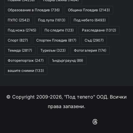
Образование в Пловдив
(736)
Община Пловдив
(2143)
ПУЛС
(2542)
Под лупа
(1613)
Под небето
(6493)
Под ножа
(2745)
По следите
(123)
Разследване
(1312)
Спорт
(827)
Спортен Пловдив
(817)
Съд
(2907)
Темида
(2817)
Туризъм
(323)
Фотогалерия
(174)
Фоторепортаж
(247)
Ъндърграунд
(89)
вашите снимки
(133)
© Copyright 2009-2026, "Под тепето" ООД. Всички
права запазени.
Facebook
YouTube
Instagram
RSS
Threads