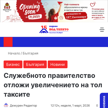
Търсене ...
Switch skin
М
Начало
/
България
Бизнес
България
Новини
Служебното правителство
отложи увеличението на тол
таксите
Follow
Send
Дежурен Редактор
12:12ч, неделя, 1 март, 2026
0