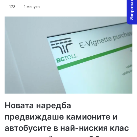
Изпрати новина
on
an
173
1 минута
X
email
Новата наредба
предвиждаше камионите и
автобусите в най-ниския клас