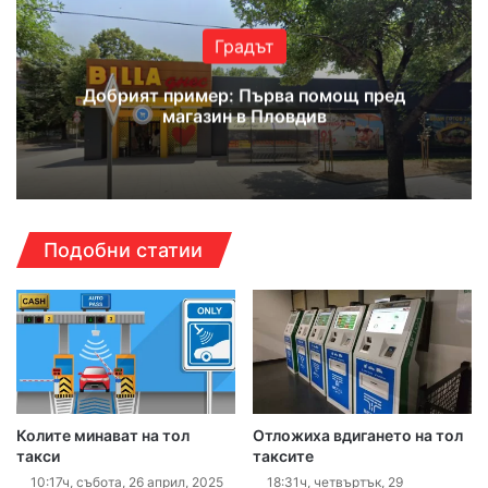
Градът
Добрият пример: Първа помощ пред
магазин в Пловдив
Подобни статии
Колите минават на тол
Отложиха вдигането на тол
такси
таксите
10:17ч, събота, 26 април, 2025
18:31ч, четвъртък, 29