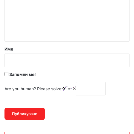
м
е
н
т
а
р
Име
:
*
Запомни ме!
Are you human? Please solve: