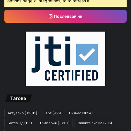
options page > Integrations, to to refresh it.
Последвай ни
Тагове
Актуално
(33811)
Арт
(955)
Бизнес
(1654)
Ботев Пд
(111)
България
(13911)
Вашите писма
(206)