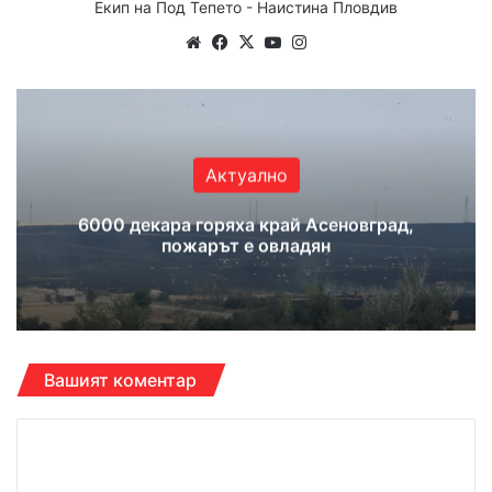
Екип на Под Тепето - Наистина Пловдив
Website
Facebook
X
YouTube
Instagram
Актуално
6000 декара горяха край Асеновград,
пожарът е овладян
Вашият коментар
К
о