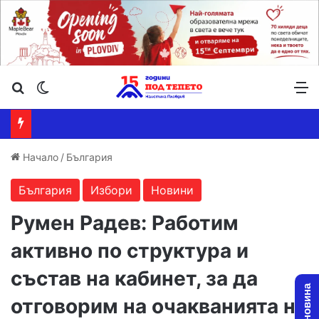
Търсене ...
Switch skin
М
Начало
/
България
България
Избори
Новини
Румен Радев: Работим
активно по структура и
състав на кабинет, за да
отговорим на очакванията на