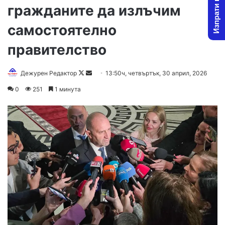
Изпрати новина
гражданите да излъчим
самостоятелно
правителство
Follow
Send
Дежурен Редактор
13:50ч, четвъртък, 30 април, 2026
on
an
0
251
1 минута
X
email