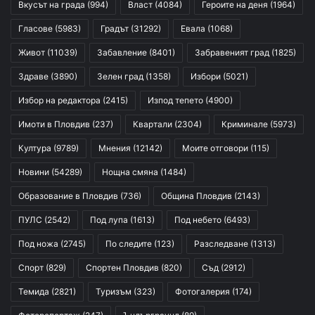
Вкусът на града
(994)
Власт
(4084)
Героите на деня
(1964)
Гласове
(5983)
Градът
(31292)
Евала
(1068)
Живот
(11039)
Забавление
(8401)
Забравеният град
(1825)
Здраве
(3890)
Зелен град
(1358)
Избори
(5021)
Избор на редактора
(2415)
Изпод тепето
(4900)
Имоти в Пловдив
(237)
Квартали
(2304)
Криминале
(5973)
Култура
(9789)
Мнения
(12142)
Моите отговори
(115)
Новини
(54289)
Нощна смяна
(1484)
Образование в Пловдив
(736)
Община Пловдив
(2143)
ПУЛС
(2542)
Под лупа
(1613)
Под небето
(6493)
Под ножа
(2745)
По следите
(123)
Разследване
(1313)
Спорт
(829)
Спортен Пловдив
(820)
Съд
(2912)
Темида
(2821)
Туризъм
(323)
Фотогалерия
(174)