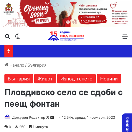
Търсене ...
Switch skin
М
Начало
/
България
България
Живот
Изпод тепето
Новини
Пловдивско село се сдоби с
пеещ фонтан
Follow
Send
Дежурен Редактор
12:54ч, сряда, 1 ноември, 2023
on
an
0
250
1 минута
X
email