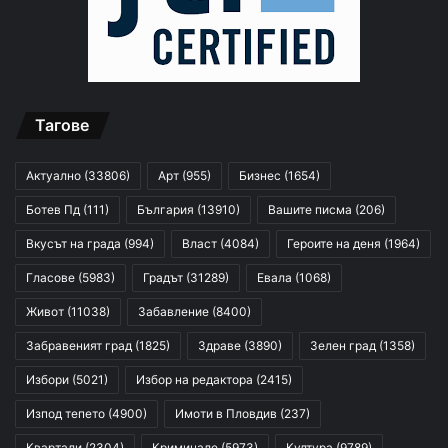
Тагове
Актуално
(33806)
Арт
(955)
Бизнес
(1654)
Ботев Пд
(111)
България
(13910)
Вашите писма
(206)
Вкусът на града
(994)
Власт
(4084)
Героите на деня
(1964)
Гласове
(5983)
Градът
(31289)
Евала
(1068)
Живот
(11038)
Забавление
(8400)
Забравеният град
(1825)
Здраве
(3890)
Зелен град
(1358)
Избори
(5021)
Избор на редактора
(2415)
Изпод тепето
(4900)
Имоти в Пловдив
(237)
Квартали
(2304)
Криминале
(5973)
Култура
(9789)