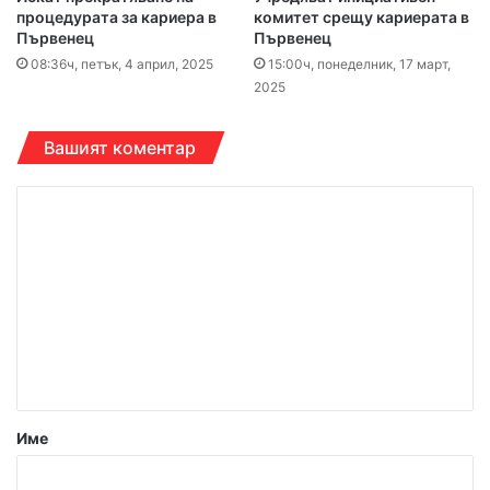
процедурата за кариера в
комитет срещу кариерата в
Първенец
Първенец
08:36ч, петък, 4 април, 2025
15:00ч, понеделник, 17 март,
2025
Вашият коментар
К
о
м
е
н
т
а
р
Име
: