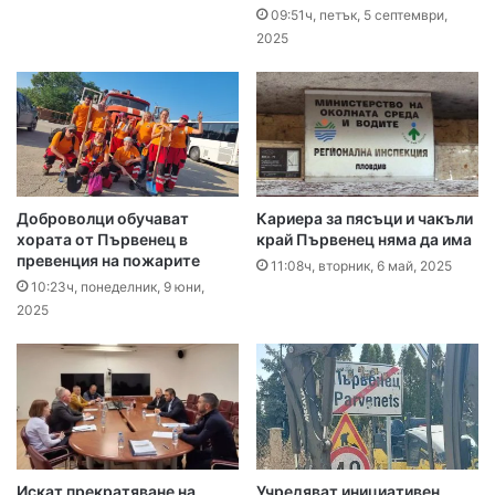
09:51ч, петък, 5 септември,
2025
Доброволци обучават
Кариера за пясъци и чакъли
хората от Първенец в
край Първенец няма да има
превенция на пожарите
11:08ч, вторник, 6 май, 2025
10:23ч, понеделник, 9 юни,
2025
Искат прекратяване на
Учредяват инициативен