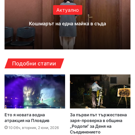
Актуално
Кошмарът на една майка в съда
Подобни статии
Ето я новата водна
За първи път тържествена
атракция на Пловдив
заря-проверка в община
„Родопи“ за Деня на
10:06ч, вторник, 2 юни, 2026
Съединението