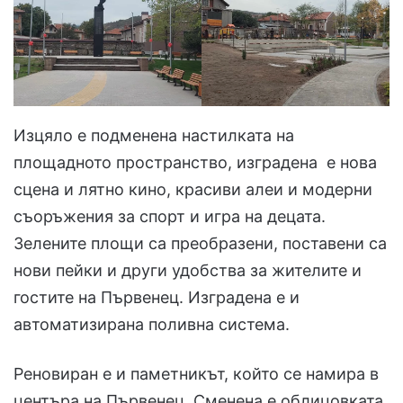
Изцяло е подменена настилката на
площадното пространство, изградена е нова
сцена и лятно кино, красиви алеи и модерни
съоръжения за спорт и игра на децата.
Зелените площи са преобразени, поставени са
нови пейки и други удобства за жителите и
гостите на Първенец. Изградена е и
автоматизирана поливна система.
Реновиран е и паметникът, който се намира в
центъра на Първенец. Сменена е облицовката