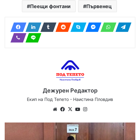
Пеещи фонтани
Първенец
Дежурен Редактор
Екип на Под Тепето - Наистина Пловдив
Website
Facebook
X
YouTube
Instagram