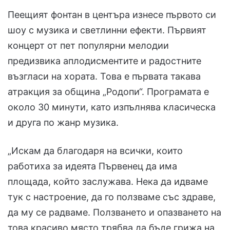
Пеещият фонтан в центъра изнесе първото си
шоу с музика и светлинни ефекти. Първият
концерт от пет популярни мелодии
предизвика аплодисментите и радостните
възгласи на хората. Това е първата такава
атракция за община „Родопи“. Програмата е
около 30 минути, като изпълнява класическа
и друга по жанр музика.
„Искам да благодаря на всички, които
работиха за идеята Първенец да има
площада, който заслужава. Нека да идваме
тук с настроение, да го ползваме със здраве,
да му се радваме. Ползването и опазването на
това красиво място трябва да бъде грижа на