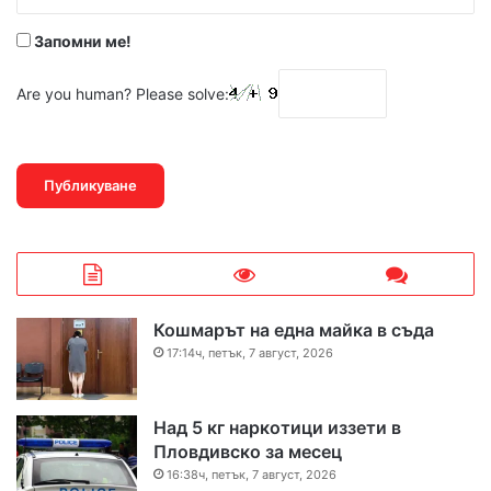
*
Запомни ме!
Are you human? Please solve:
Кошмарът на една майка в съда
17:14ч, петък, 7 август, 2026
Над 5 кг наркотици иззети в
Пловдивско за месец
16:38ч, петък, 7 август, 2026