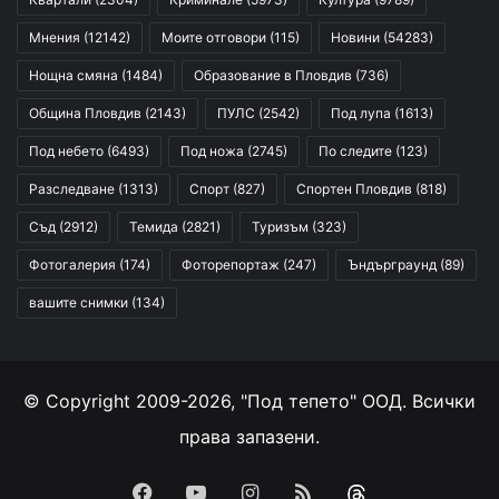
Мнения
(12142)
Моите отговори
(115)
Новини
(54283)
Нощна смяна
(1484)
Образование в Пловдив
(736)
Община Пловдив
(2143)
ПУЛС
(2542)
Под лупа
(1613)
Под небето
(6493)
Под ножа
(2745)
По следите
(123)
Разследване
(1313)
Спорт
(827)
Спортен Пловдив
(818)
Съд
(2912)
Темида
(2821)
Туризъм
(323)
Фотогалерия
(174)
Фоторепортаж
(247)
Ъндърграунд
(89)
вашите снимки
(134)
© Copyright 2009-2026, "Под тепето" ООД. Всички
права запазени.
Facebook
YouTube
Instagram
RSS
Threads