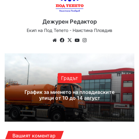
Дежурен Редактор
Екип на Под Тепето - Наистина Пловдив
Website
Facebook
X
YouTube
Instagram
Градът
График за миенето на пловдивските
улици от 10 до 14 август
Вашият коментар