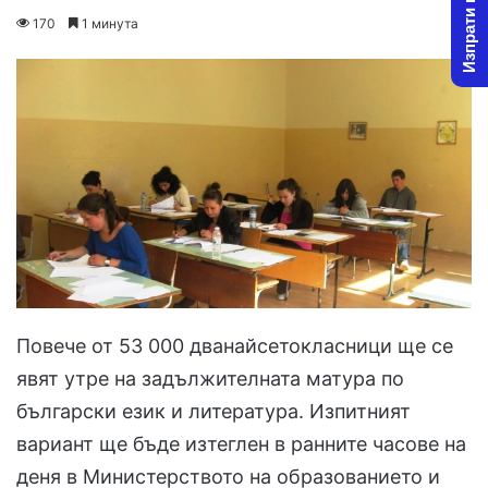
Изпрати новина
on
an
170
1 минута
X
email
Повече от 53 000 дванайсетокласници ще се
явят утре на задължителната матура по
български език и литература. Изпитният
вариант ще бъде изтеглен в ранните часове на
деня в Министерството на образованието и