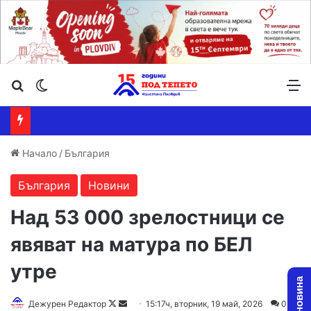
Търсене ...
Switch skin
М
Начало
/
България
България
Новини
Над 53 000 зрелостници се
явяват на матура по БЕЛ
утре
Follow
Send
Дежурен Редактор
15:17ч, вторник, 19 май, 2026
0