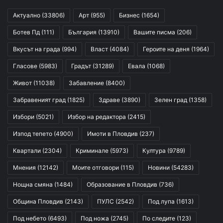
Актуално
(33806)
Арт
(955)
Бизнес
(1654)
Ботев Пд
(111)
България
(13910)
Вашите писма
(206)
Вкусът на града
(994)
Власт
(4084)
Героите на деня
(1964)
Гласове
(5983)
Градът
(31289)
Евала
(1068)
Живот
(11038)
Забавление
(8400)
Забравеният град
(1825)
Здраве
(3890)
Зелен град
(1358)
Избори
(5021)
Избор на редактора
(2415)
Изпод тепето
(4900)
Имоти в Пловдив
(237)
Квартали
(2304)
Криминале
(5973)
Култура
(9789)
Мнения
(12142)
Моите отговори
(115)
Новини
(54283)
Нощна смяна
(1484)
Образование в Пловдив
(736)
Община Пловдив
(2143)
ПУЛС
(2542)
Под лупа
(1613)
Под небето
(6493)
Под ножа
(2745)
По следите
(123)