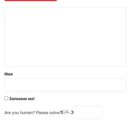
К
о
м
е
н
т
а
р
Име
:
*
Запомни ме!
Are you human? Please solve: