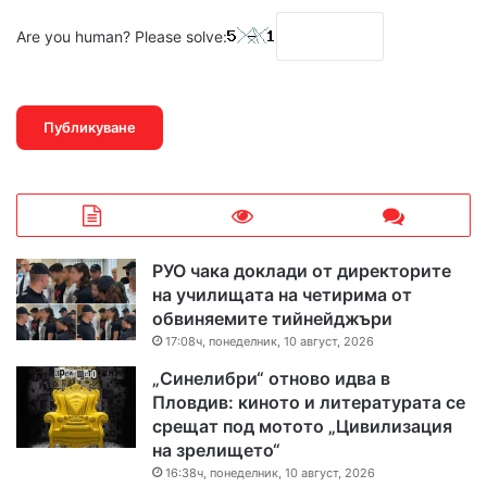
Are you human? Please solve:
РУО чака доклади от директорите
на училищата на четирима от
обвиняемите тийнейджъри
17:08ч, понеделник, 10 август, 2026
„Синелибри“ отново идва в
Пловдив: киното и литературата се
срещат под мотото „Цивилизация
на зрелището“
16:38ч, понеделник, 10 август, 2026