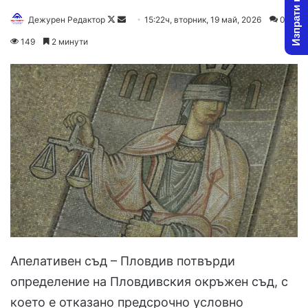
Изпрати новина
Follow
Send
Дежурен Редактор
15:22ч, вторник, 19 май, 2026
0
on
an
149
2 минути
X
email
Апелативен съд – Пловдив потвърди
определение на Пловдивския окръжен съд, с
което е отказано предсрочно условно