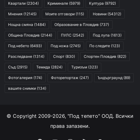
Квартали
(2304)
Криминале
(5979)
Култура
(9792)
Мнения
(12145)
Моите отговори
(115)
Новини
(54312)
Нощна смяна
(1484)
Образование в Пловдив
(737)
Община Пловдив
(2144)
ПУЛС
(2542)
Под лупа
(1613)
Под небето
(6493)
Под ножа
(2745)
По следите
(123)
Разследване
(1314)
Спорт
(830)
Спортен Пловдив
(822)
Съд
(2915)
Темида
(2824)
Туризъм
(323)
Фотогалерия
(174)
Фоторепортаж
(247)
Ъндърграунд
(89)
вашите снимки
(134)
© Copyright 2009-2026, "Под тепето" ООД. Всички
права запазени.