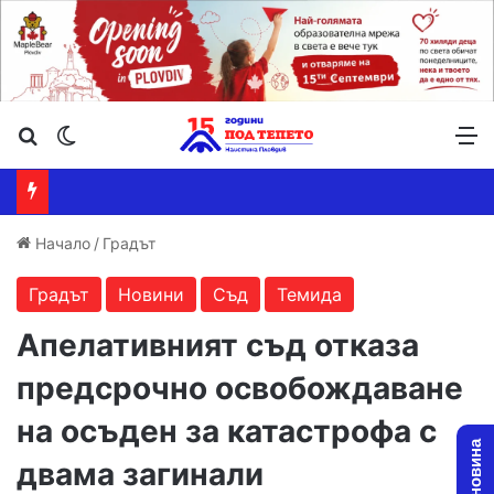
Търсене ...
Switch skin
М
Начало
/
Градът
Градът
Новини
Съд
Темида
Апелативният съд отказа
предсрочно освобождаване
на осъден за катастрофа с
двама загинали