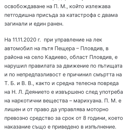
освобождаване на П. М., който излежава
петгодишна присъда за катастрофа с двама
загинали и един ранен.
На 11.11.2020 г. при управление на лек
автомобил на пътя Пещера – Пловдив, в
района на село Кадиево, област Пловдив, е
нарушил правилата за движение по пътищата
и по непредпазливост е причинил смъртта на
Т. Б. и В. В., както и средна телесна повреда
на Н. Л. Деянието е извършено след употреба
на наркотични вещества – марихуана. П. М. е
лишен и от право да управлява моторно
превозно средство за срок от 8 години, което
наказание също е приведено в изпълнение.