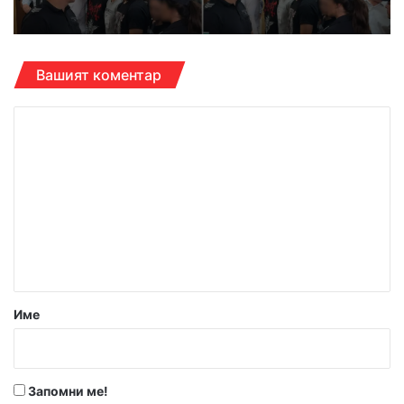
Вашият коментар
К
о
м
е
н
т
а
р
Име
:
*
Запомни ме!