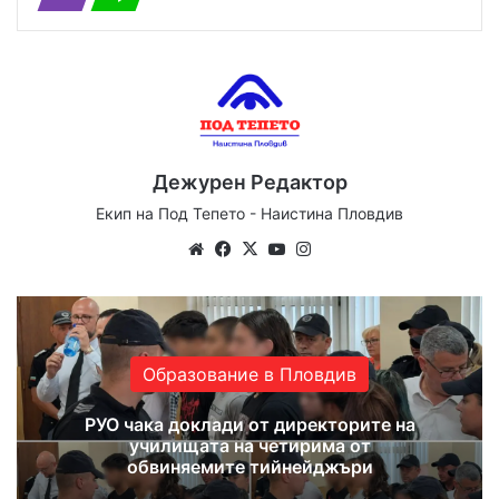
Дежурен Редактор
Екип на Под Тепето - Наистина Пловдив
Website
Facebook
X
YouTube
Instagram
Образование в Пловдив
РУО чака доклади от директорите на
училищата на четирима от
обвиняемите тийнейджъри