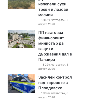
изпепели сухи
треви и лозови
масиви
13:55ч, четвъртък, 6
август, 2026
ПП настоява
финансовият
министър да
защити
държавния дял в
Панаира
13:29ч, четвъртък, 6
август, 2026
Засилен контрол
над тировете в
Пловдивско
12:37ч, четвъртък, 6
август, 2026