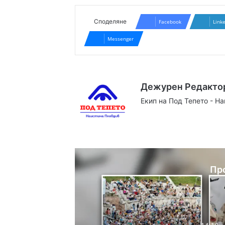
Споделяне
Facebook
Link
Messenger
Дежурен Редакто
Екип на Под Тепето - Н
Website
Facebook
X
YouTube
Instag
Пр