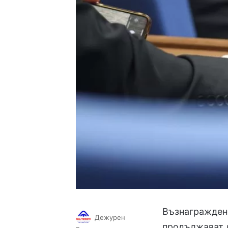
Възнаграждени
Дежурен
продължават д