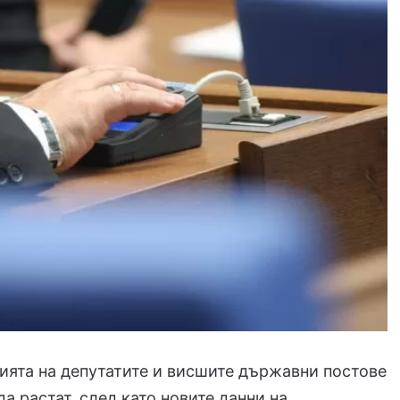
ята на депутатите и висшите държавни постове
а растат, след като новите данни на