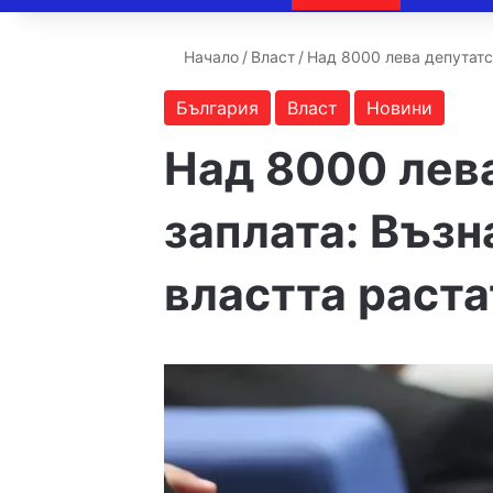
Начало
/
Власт
/
Над 8000 лева депутатс
България
Власт
Новини
Над 8000 лев
заплата: Въз
властта раста