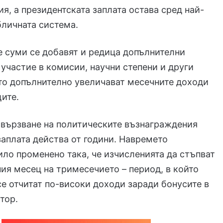
я, а президентската заплата остава сред най-
бличната система.
 суми се добавят и редица допълнителни
 участие в комисии, научни степени и други
то допълнително увеличават месечните доходи
ите.
бвързване на политическите възнаграждения
заплата действа от години. Навремето
ило променено така, че изчисленията да стъпват
ия месец на тримесечието – период, в който
е отчитат по-високи доходи заради бонусите в
тор.