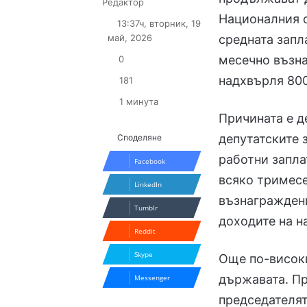
Follow
Send
Редактор
on
an
Националния с
13:37ч, вторник, 19
X
email
май, 2026
средната запл
месечно възна
0
надхвърля 800
181
1 минута
Причината е д
депутатските 
Споделяне
работни запла
Facebook
всяко тримесе
LinkedIn
възнаграждени
Tumblr
доходите на н
Reddit
Skype
Още по-високи
държавата. Пр
Messenger
председателят