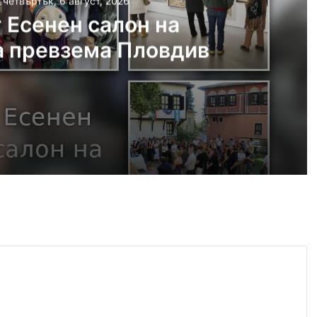
, четвъртък, 6 август, 2026
 Есенен салон на
а превзема Пловдив
густ, 2026
н на изкуствата превзема Пловдив
густ, 2026
ите остават само в евро
густ, 2026
Пожар край АМ „Тракия“ изпепели сухи треви и лозови масиви