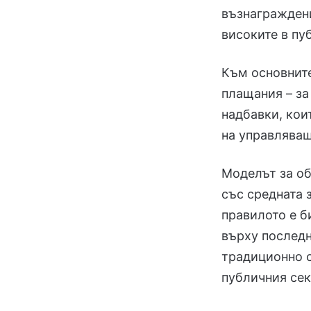
възнаграждени
високите в пу
Към основните
плащания – за
надбавки, кои
на управляващ
Моделът за о
със средната 
правилото е б
върху последн
традиционно с
публичния сек