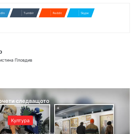
edIn
Tumblr
Reddit
Skype
р
аистина Пловдив
ram
очети следващото
Култура