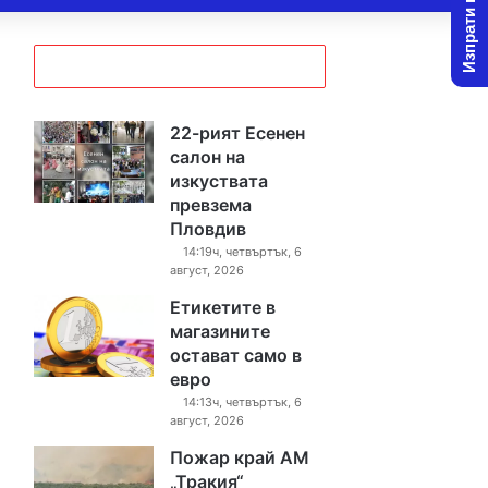
Изпрати новина
22-рият Есенен
салон на
изкуствата
превзема
Пловдив
14:19ч, четвъртък, 6
август, 2026
Етикетите в
магазините
остават само в
евро
14:13ч, четвъртък, 6
август, 2026
Пожар край АМ
„Тракия“