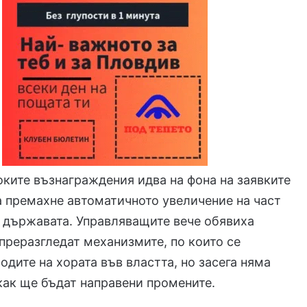
оките възнаграждения идва на фона на заявките
а премахне автоматичното увеличение на част
в държавата. Управляващите вече обявиха
преразгледат механизмите, по които се
одите на хората във властта, но засега няма
 как ще бъдат направени промените.