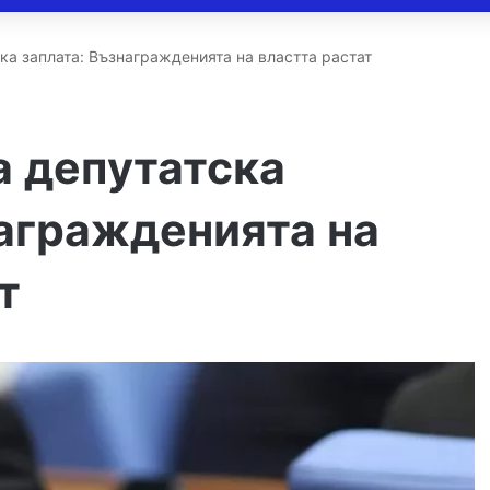
ка заплата: Възнагражденията на властта растат
а депутатска
награжденията на
т