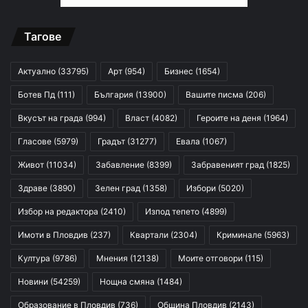
Тагове
Актуално
(33795)
Арт
(954)
Бизнес
(1654)
Ботев Пд
(111)
България
(13900)
Вашите писма
(206)
Вкусът на града
(994)
Власт
(4082)
Героите на деня
(1964)
Гласове
(5979)
Градът
(31277)
Евала
(1067)
Живот
(11034)
Забавление
(8399)
Забравеният град
(1825)
Здраве
(3890)
Зелен град
(1358)
Избори
(5020)
Избор на редактора
(2410)
Изпод тепето
(4899)
Имоти в Пловдив
(237)
Квартали
(2304)
Криминале
(5963)
Култура
(9786)
Мнения
(12138)
Моите отговори
(115)
Новини
(54259)
Нощна смяна
(1484)
Образование в Пловдив
(736)
Община Пловдив
(2143)