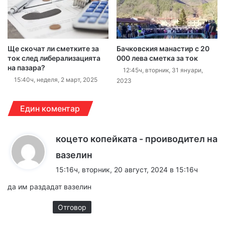
Ще скочат ли сметките за
Бачковския манастир с 20
ток след либерализацията
000 лева сметка за ток
на пазара?
12:45ч, вторник, 31 януари,
15:40ч, неделя, 2 март, 2025
2023
Един коментар
коцето копейката - проиводител на
к
вазелин
а
15:16ч, вторник, 20 август, 2024 в 15:16ч
з
да им раздадат вазелин
а
:
Отговор