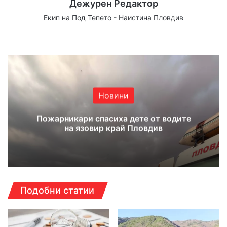
Дежурен Редактор
Екип на Под Тепето - Наистина Пловдив
Website
Facebook
X
YouTube
Instagram
Новини
Пожарникари спасиха дете от водите
на язовир край Пловдив
Подобни статии