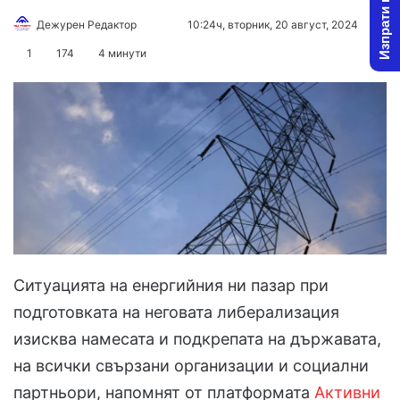
Изпрати новина
Follow
Send
Дежурен Редактор
10:24ч, вторник, 20 август, 2024
on
an
1
174
4 минути
X
email
Ситуацията на енергийния ни пазар при
подготовката на неговата либерализация
изисква намесата и подкрепата на държавата,
на всички свързани организации и социални
партньори, напомнят от платформата
Активни