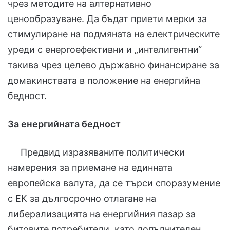
чрез методите на алтернативно
ценообразуване. Да бъдат приети мерки за
стимулиране на подмяната на електрическите
уреди с енергоефективни и „интелигентни“
такива чрез целево държавно финансиране за
домакинствата в положение на енергийна
бедност.
За енергийната бедност
Предвид изразяваните политически
намерения за приемане на единната
европейска валута, да се търси споразумение
с ЕК за дългосрочно отлагане на
либерализацията на енергийния пазар за
битовите потребители, като допълнителен