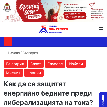
Търсене ...
Switch skin
М
Начало
/
България
България
Власт
Гласове
Избори
Мнения
Новини
Как да се защитят
енергийно бедните преди
либерализацията на тока?