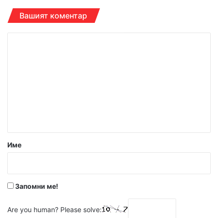
Вашият коментар
К
о
м
е
н
т
а
р
Име
:
*
Запомни ме!
Are you human? Please solve: