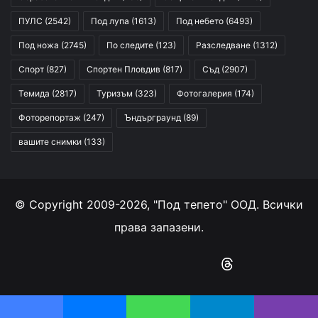
ПУЛС
(2542)
Под лупа
(1613)
Под небето
(6493)
Под ножа
(2745)
По следите
(123)
Разследване
(1312)
Спорт
(827)
Спортен Пловдив
(817)
Съд
(2907)
Темида
(2817)
Туризъм
(323)
Фотогалерия
(174)
Фоторепортаж
(247)
Ъндърграунд
(89)
вашите снимки
(133)
© Copyright 2009-2026, "Под тепето" ООД. Всички
права запазени.
Facebook
YouTube
Instagram
RSS
Threads