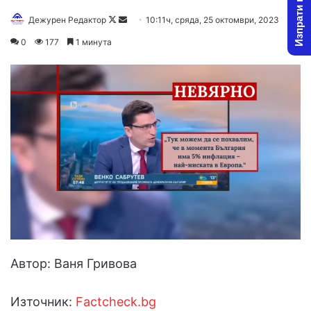
Изпрати новина
Follow
Send
Дежурен Редактор
10:11ч, сряда, 25 октомври, 2023
on
an
0
177
1 минута
X
email
Автор: Ваня Гривова
Източник:
Factcheck.bg