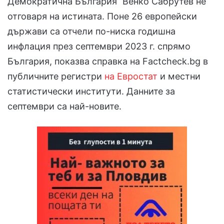
Демократична България“ Венко Сабрутев не
отговаря на истината. Поне 26 европейски
държави са отчели по-ниска годишна
инфлация през септември 2023 г. спрямо
България, показва справка на Factcheck.bg в
публичните регистри
на Евростат
и местни
статистически институти. Данните за
септември са най-новите.