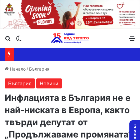
Търсене ...
Switch skin
М
Начало
/
България
България
Новини
Инфлацията в България не е
най-ниската в Европа, както
твърди депутат от
„Продължаваме промяната“