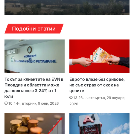
Подобни статии
Токът за клиентите на EVN в
Еврото влезе без сривове,
Пловдив и областта може
но със страх от скок на
да поскъпне с 3,24% от 1
цените
юли
13:26ч, четвъртък, 29 януари,
10:44ч, вторник, 9 юни, 2026
2026