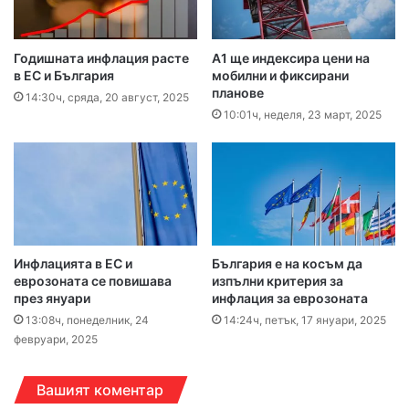
Годишната инфлация расте
А1 ще индексира цени на
в ЕС и България
мобилни и фиксирани
планове
14:30ч, сряда, 20 август, 2025
10:01ч, неделя, 23 март, 2025
Инфлацията в ЕС и
България е на косъм да
еврозоната се повишава
изпълни критерия за
през януари
инфлация за еврозоната
13:08ч, понеделник, 24
14:24ч, петък, 17 януари, 2025
февруари, 2025
Вашият коментар