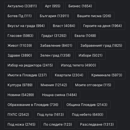
Актуално
(33811)
Арт
(955)
Бизнес
(1654)
Ботев Пд
(111)
България
(13911)
Вашите писма
(206)
Вкусът на града
(994)
Власт
(4084)
Героите на деня
(1964)
Гласове
(5983)
Градът
(31292)
Евала
(1068)
Живот
(11039)
Забавление
(8401)
Забравеният град
(1825)
Здраве
(3890)
Зелен град
(1358)
Избори
(5021)
Избор на редактора
(2415)
Изпод тепето
(4900)
Имоти в Пловдив
(237)
Квартали
(2304)
Криминале
(5973)
Култура
(9789)
Мнения
(12142)
Моите отговори
(115)
Новини
(54289)
Нощна смяна
(1484)
Образование в Пловдив
(736)
Община Пловдив
(2143)
ПУЛС
(2542)
Под лупа
(1613)
Под небето
(6493)
Под ножа
(2745)
По следите
(123)
Разследване
(1313)