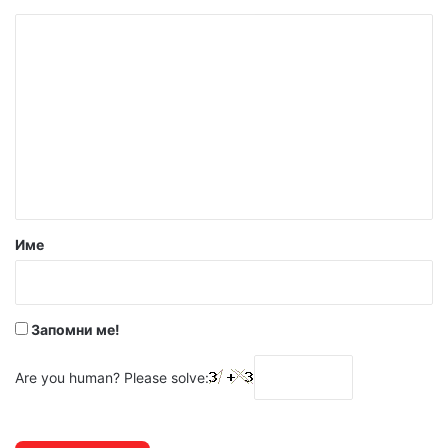
К
о
м
е
н
т
а
р
Име
:
*
Запомни ме!
Are you human? Please solve: