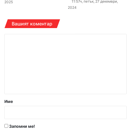
11:57ч, петък, 27 декември,
2025
2024
Вашият коментар
К
о
м
е
н
т
а
р
Име
:
*
Запомни ме!