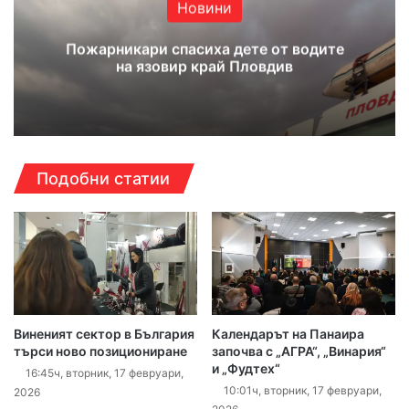
Новини
Пожарникари спасиха дете от водите
на язовир край Пловдив
Подобни статии
Виненият сектор в България
Календарът на Панаира
търси ново позициониране
започва с „АГРА“, „Винария“
и „Фудтех“
16:45ч, вторник, 17 февруари,
10:01ч, вторник, 17 февруари,
2026