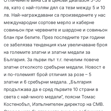
Отличените вина са в ценови диапазон 5-50
лв, като с най-голям дял са тези между 5 и 10
лв. Най-награждавани са произведените у нас
международни сортове мерло и каберне
совиньон при червените и шардоне и совиньон
блан при белите. През последните три години
се забелязва тенденция към увеличаване броя
на големите златни и златни медали за
България. За първи път т.г. печелим повече
златни отколкото сребърни медали. Новост е
и по-големият брой отличия за розе – 5
златни и 6 сребърни медала. „България
продължава да е сред първите 10 страни в
света с най-много медали“, поясни Томас
Костенобъл, Изпълнителен директор на СМВ.