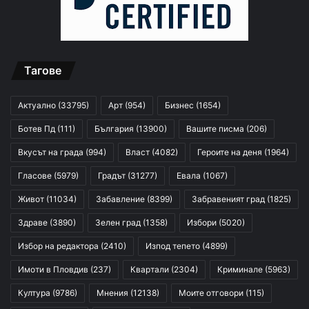
Тагове
Актуално
(33795)
Арт
(954)
Бизнес
(1654)
Ботев Пд
(111)
България
(13900)
Вашите писма
(206)
Вкусът на града
(994)
Власт
(4082)
Героите на деня
(1964)
Гласове
(5979)
Градът
(31277)
Евала
(1067)
Живот
(11034)
Забавление
(8399)
Забравеният град
(1825)
Здраве
(3890)
Зелен град
(1358)
Избори
(5020)
Избор на редактора
(2410)
Изпод тепето
(4899)
Имоти в Пловдив
(237)
Квартали
(2304)
Криминале
(5963)
Култура
(9786)
Мнения
(12138)
Моите отговори
(115)