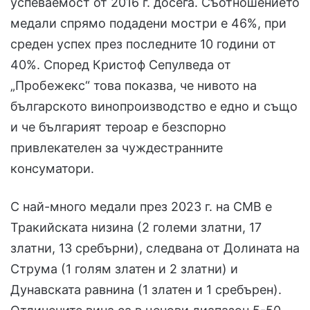
успеваемост от 2016 г. досега. Съотношението
медали спрямо подадeни мостри е 46%, при
среден успех през последните 10 години от
40%. Според Кристоф Сепулведа от
„Пробежекс“ това показва, че нивото на
българското винопроизводство е едно и също
и че българият тероар е безспорно
привлекателен за чуждестранните
консуматори.
С най-много медали през 2023 г. на СМВ е
Тракийската низина (2 големи златни, 17
златни, 13 сребърни), следвана от Долината на
Струма (1 голям златен и 2 златни) и
Дунавската равнина (1 златен и 1 сребърен).