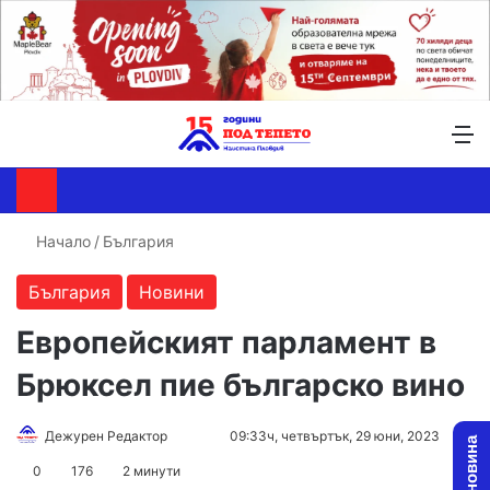
Търсене ...
Switch skin
М
Начало
/
България
България
Новини
Европейският парламент в
Брюксел пие българско вино
Follow
Send
Дежурен Редактор
09:33ч, четвъртък, 29 юни, 2023
on
an
0
176
2 минути
X
email