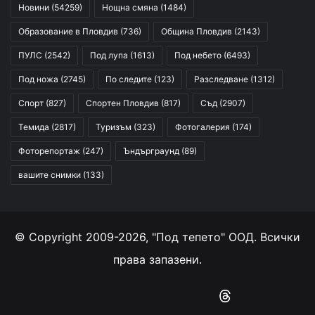
Новини
(54259)
Нощна смяна
(1484)
Образование в Пловдив
(736)
Община Пловдив
(2143)
ПУЛС
(2542)
Под лупа
(1613)
Под небето
(6493)
Под ножа
(2745)
По следите
(123)
Разследване
(1312)
Спорт
(827)
Спортен Пловдив
(817)
Съд
(2907)
Темида
(2817)
Туризъм
(323)
Фотогалерия
(174)
Фоторепортаж
(247)
Ъндърграунд
(89)
вашите снимки
(133)
© Copyright 2009-2026, "Под тепето" ООД. Всички
права запазени.
Facebook
YouTube
Instagram
RSS
Threads