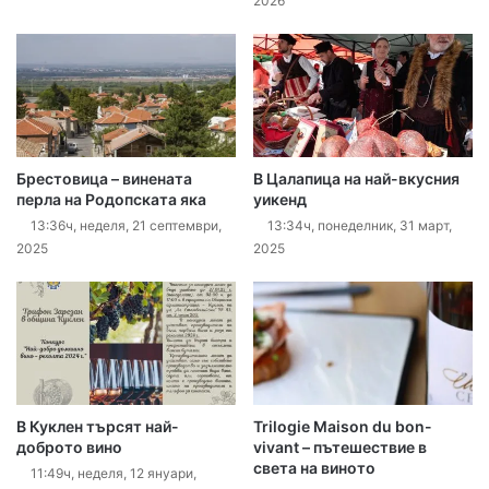
2026
Брестовица – винената
В Цалапица на най-вкусния
перла на Родопската яка
уикенд
13:36ч, неделя, 21 септември,
13:34ч, понеделник, 31 март,
2025
2025
В Куклен търсят най-
Trilogie Maison du bon-
доброто вино
vivant – пътешествие в
света на виното
11:49ч, неделя, 12 януари,