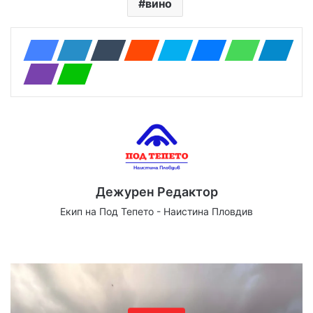
вино
Дежурен Редактор
Екип на Под Тепето - Наистина Пловдив
Website
Facebook
X
YouTube
Instagram