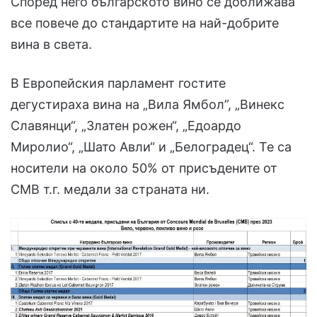
Според него българското вино се доближава
все повече до стандартите на най-добрите
вина в света.
В Европейския парламент гостите
дегустираха вина на „Вила Ямбол”, „Винекс
Славянци“, „Златен рожен“, „Едоардо
Миролио“, „Шато Авли“ и „Белоградец“. Те са
носители на около 50% от присъдените от
CMB т.г. медали за страната ни.