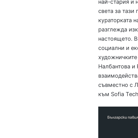
най-стария и 
света за тази
кураторката н
разглежда изк
настоящето. В
социални и ек
художничките 
Налбантова и 
взаимодейства
съвместно с Л
към Sofia Tech