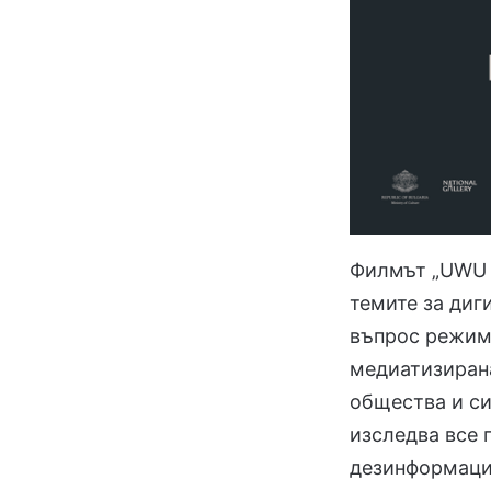
Филмът „UWU C
темите за диг
въпрос режими
медиатизиран
общества и си
изследва все 
дезинформация