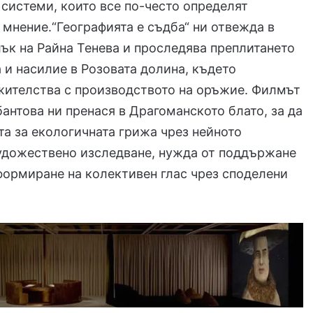
системи, които все по-често определят
мнение.“Географията е съдба“ ни отвежда в
ък на Райна Тенева и проследява преплитането
а и насилие в Розовата долина, където
жителства с производството на оръжие. Филмът
антова ни пренася в Драгоманското блато, за да
та за екологичната грижа чрез нейното
удожествено изследване, нужда от поддържане
 формиране на колективен глас чрез споделени