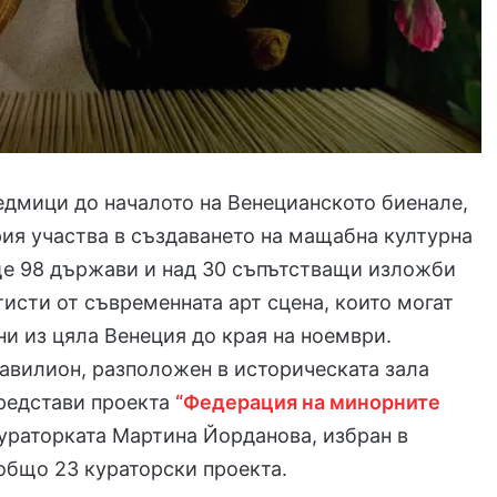
едмици до началото на Венецианското биенале,
ия участва в създаването на мащабна културна
ще 98 държави и над 30 съпътстващи изложби
тисти от съвременната арт сцена, които могат
ни из цяла Венеция до края на ноември.
авилион, разположен в историческата зала
представи проекта
“Федерация на минорните
кураторката Мартина Йорданова, избран в
общо 23 кураторски проекта.