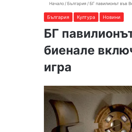
Начало
/
България
/
БГ павилионът във В
България
Култура
Новини
БГ павилионъ
биенале вклю
игра