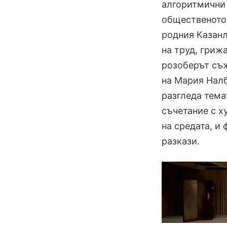
алгоритмични 
общественото 
родния Казанл
на труд, гриж
розоберът съ
на Мария Налб
разгледа тема
съчетание с х
на средата, и
разкази.