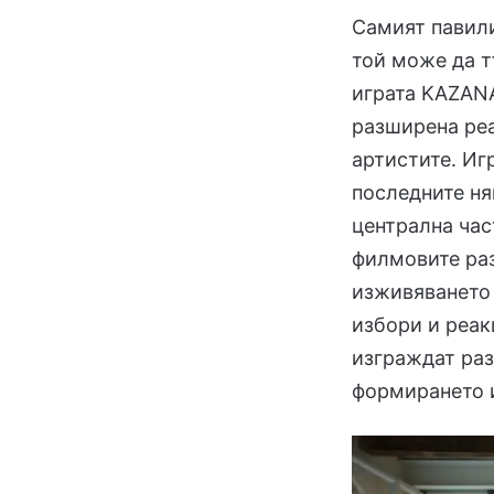
Самият павили
той може да т
играта KAZANA
разширена реа
артистите. Иг
последните ня
централна час
филмовите раз
изживяването 
избори и реак
изграждат раз
формирането и