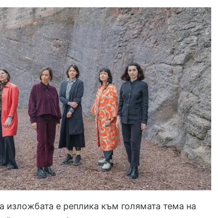
а изложбата е реплика към голямата тема на