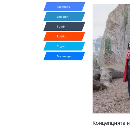
Facebook
LinkedIn
Tumblr
Reddit
Skype
Messenger
Концепцията н