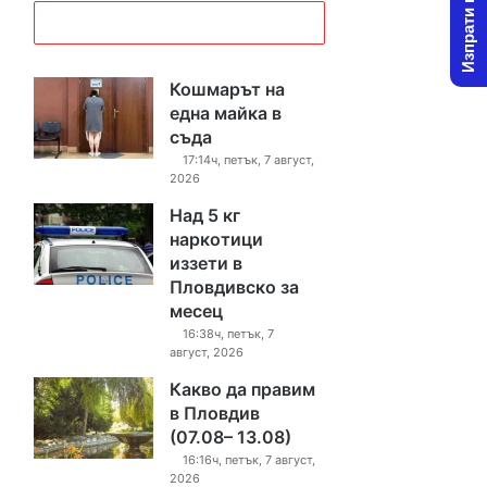
Изпрати новина
Кошмарът на
една майка в
съда
17:14ч, петък, 7 август,
2026
Над 5 кг
наркотици
иззети в
Пловдивско за
месец
16:38ч, петък, 7
август, 2026
Какво да правим
в Пловдив
(07.08– 13.08)
16:16ч, петък, 7 август,
2026