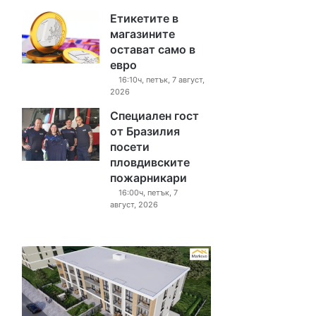
Етикетите в
магазините
остават само в
евро
16:10ч, петък, 7 август,
2026
Специален гост
от Бразилия
посети
пловдивските
пожарникари
16:00ч, петък, 7
август, 2026