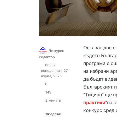
Остават две с
Дежурен
където Българ
Follow
Send
Редактор
on
an
програма с о
12:58ч,
X
email
понеделник, 27
на избрани ар
април, 2026
да бъдат виде
0
Българският п
145
“Тициан” ще 
2 минути
практики”
на 
конкурс сред 
Споделяне