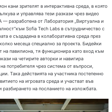
он кани зрителят в интерактивна среда, в която
ълкува и управлява тези разкази чрез видео
 — разработена от Лаборатория „Виртуална и
лност“към Sofia Tech Labs в сътрудничество с
рата е създадена в колаборативна среда през
колко месеца специално за проекта. Бидейки
т на павилиона, тя функционира като вход към
кази на четирите авторки и навигира
на потребителя чрез система от въпроси,
ции. Така действията на участника постепенно
витието на игровата среда и участват във
 разбирането на посланието на изложбата.