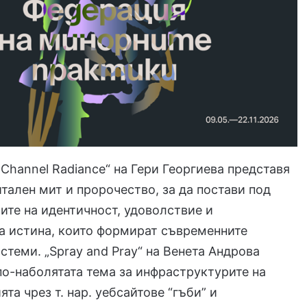
hannel Radiance“ на Гери Георгиева представя
итален мит и пророчество, за да постави под
те на идентичност, удоволствие и
а истина, които формират съвременните
стеми. „Spray and Pray“ на Венета Андрова
по-наболятата тема за инфраструктурите на
та чрез т. нар. уебсайтове “гъби” и