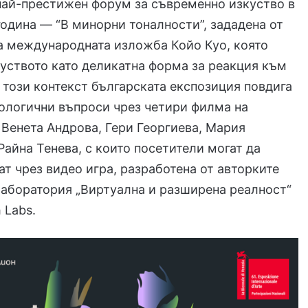
най-престижен форум за съвременно изкуство в
 година — “В минорни тоналности”, зададена от
а международната изложба Койо Куо, която
уството като деликатна форма за реакция към
 този контекст българската експозиция повдига
ологични въпроси чрез четири филма на
Венета Андрова, Гери Георгиева, Мария
Райна Тенева, с които посетители могат да
т чрез видео игра, разработена от авторките
аборатория „Виртуална и разширена реалност“
 Labs.