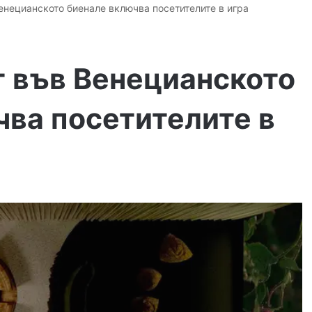
енецианското биенале включва посетителите в игра
т във Венецианското
чва посетителите в