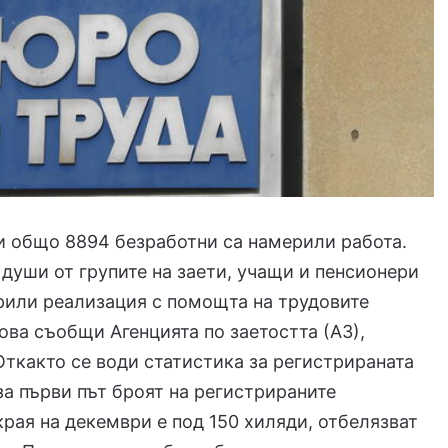
и общо 8894 безработни са намерили работа.
 души от групите на заети, учащи и пенсионери
рили реализация с помощта на трудовите
ова съобщи Агенцията по заетостта (АЗ),
 Откакто се води статистика за регистрираната
за първи път броят на регистрираните
края на декември е под 150 хиляди, отбелязват