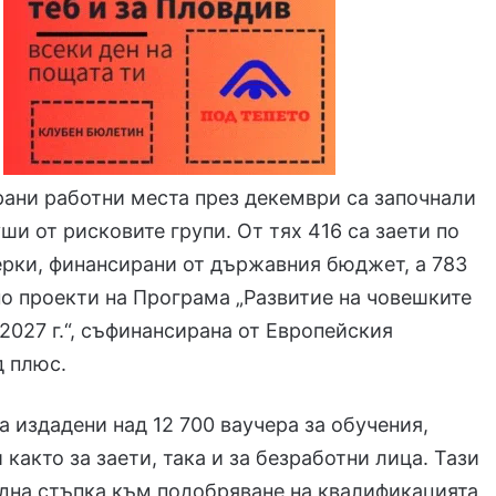
ани работни места през декември са започнали
уши от рисковите групи. От тях 416 са заети по
рки, финансирани от държавния бюджет, а 783
по проекти на Програма „Развитие на човешките
2027 г.“, съфинансирана от Европейския
д плюс.
а издадени над 12 700 ваучера за обучения,
 както за заети, така и за безработни лица. Тази
дна стъпка към подобряване на квалификацията