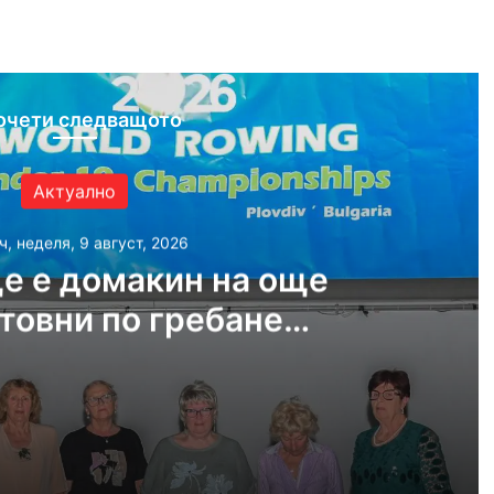
ram
очети следващото
Актуално
ч, неделя, 9 август, 2026
е е домакин на още
товни по гребане
догодина
, 2026
Пловдив ще е домакин на още две Световни по гребане догодина