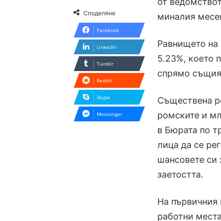
от ведомствот
Споделяне
миналия месец
Facebook
Равнището на 
LinkedIn
5.23%, което 
Tumblr
спрямо същия 
Reddit
Skype
Съществена ро
ромските и м
Messenger
в Бюрата по т
лица да се ре
шансовете си 
заетостта.
На първичния 
работни места