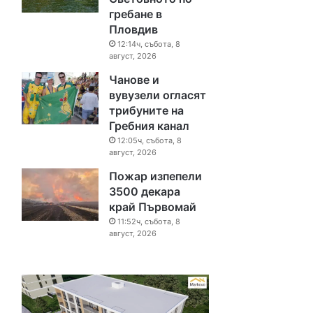
гребане в
Пловдив
12:14ч, събота, 8
август, 2026
Чанове и
вувузели огласят
трибуните на
Гребния канал
12:05ч, събота, 8
август, 2026
Пожар изпепели
3500 декара
край Първомай
11:52ч, събота, 8
август, 2026