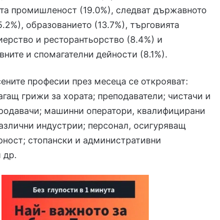
та промишленост (19.0%), следват държавното
5.2%), образованието (13.7%), търговията
лиерство и ресторантьорство (8.4%) и
ните и спомагателни дейности (8.1%).
ените професии през месеца се открояват:
агащ грижи за хората; преподаватели; чистачи и
родавачи; машинни оператори, квалифицирани
азлични индустрии; персонал, осигуряващ
рност; стопански и административни
 др.