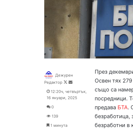
През декемвр
Дежурен
Освен тях 279
Follow
Send
Редактор
on
an
също са наме
12:20ч, четвъртък,
X
email
16 януари, 2025
посредници. Т
предава
БТА
.
0
безработица, 
139
безработни в 
1 минута