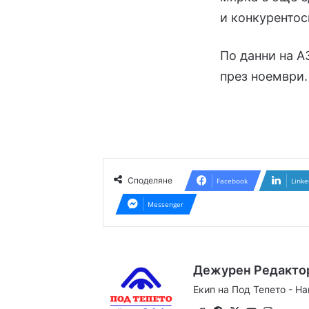
и конкурентос
По данни на А
през ноември
Споделяне
Facebook
Linke
Messenger
Дежурен Редакто
Екип на Под Тепето - Н