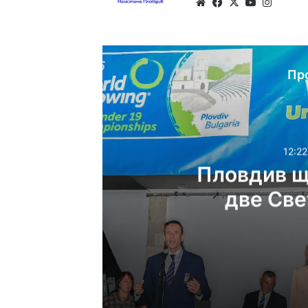
Website
Facebook
X
YouTube
Instag
Пр
12:22
Пловдив щ
две Све
12:22ч, неделя, 9 август