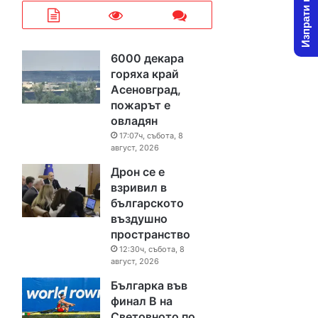
Изпрати новина
6000 декара
горяха край
Асеновград,
пожарът е
овладян
17:07ч, събота, 8
август, 2026
Дрон се е
взривил в
българското
въздушно
пространство
12:30ч, събота, 8
август, 2026
Българка във
финал B на
Световното по