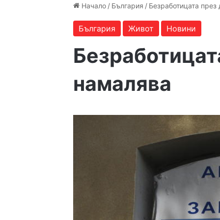
Начало
/
България
/
Безработицата през
България
Живот
Новини
Безработицат
намалява