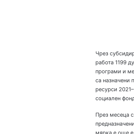
Чрез субсидир
работа 1199 д
програми и ме
са назначени 
ресурси 2021–
социален фон
През месеца с
предназначени
мярка е още е