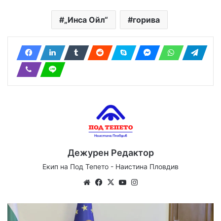
„Инса Ойл“
горива
Дежурен Редактор
Екип на Под Тепето - Наистина Пловдив
Website
Facebook
X
YouTube
Instagram