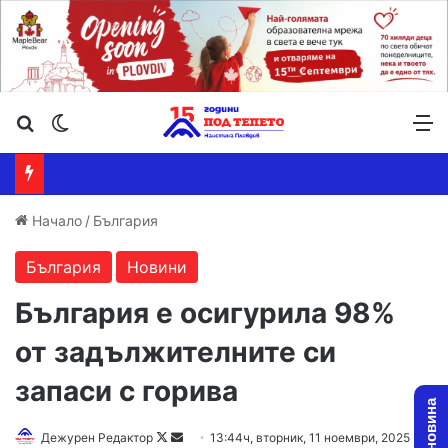
Търсене ...
Switch skin
М
Начало
/
България
България
Новини
България е осигурила 98%
от задължителните си
запаси с горива
Follow
Send
Дежурен Редактор
13:44ч, вторник, 11 ноември, 2025