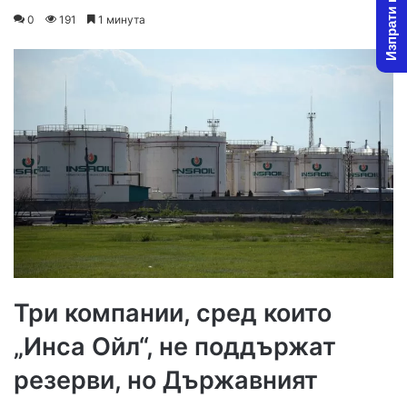
Изпрати новина
on
an
0
191
1 минута
X
email
Три компании, сред които
„Инса Ойл“, не поддържат
резерви, но Държавният