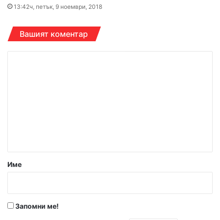
13:42ч, петък, 9 ноември, 2018
Вашият коментар
К
о
м
е
н
т
а
р
Име
:
*
Запомни ме!