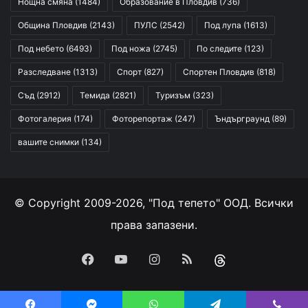
Нощна смяна
(1484)
Образование в Пловдив
(736)
Община Пловдив
(2143)
ПУЛС
(2542)
Под лупа
(1613)
Под небето
(6493)
Под ножа
(2745)
По следите
(123)
Разследване
(1313)
Спорт
(827)
Спортен Пловдив
(818)
Съд
(2912)
Темида
(2821)
Туризъм
(323)
Фотогалерия
(174)
Фоторепортаж
(247)
Ъндърграунд
(89)
вашите снимки
(134)
© Copyright 2009-2026, "Под тепето" ООД. Всички
права запазени.
Facebook
YouTube
Instagram
RSS
Threads