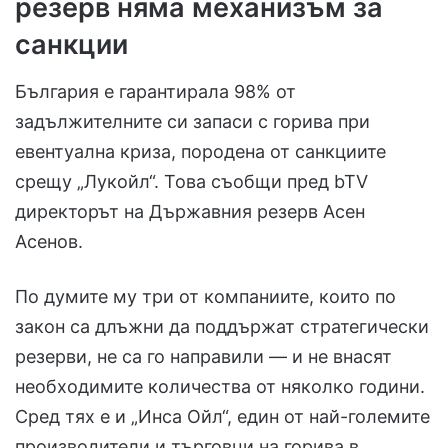
резерв няма механизъм за
санкции
България е гарантирала 98% от
задължителните си запаси с горива при
евентуална криза, породена от санкциите
срещу „Лукойл“. Това съобщи пред bTV
директорът на Държавния резерв Асен
Асенов.
По думите му три от компаниите, които по
закон са длъжни да поддържат стратегически
резерви, не са го направили — и не внасят
необходимите количества от няколко години.
Сред тях е и „Инса Ойл“, един от най-големите
производители и търговци на горива в