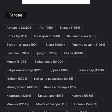
Тагове
Актуално
(33806)
Арт
(955)
Бизнес
(1654)
Ботев Пд
(111)
България
(13910)
Вашите писма
(206)
Вкусът на града
(994)
Власт
(4084)
Героите на деня
(1964)
Гласове
(5983)
Градът
(31289)
Евала
(1068)
Живот
(11038)
Забавление
(8400)
Забравеният град
(1825)
Здраве
(3890)
Зелен град
(1358)
Избори
(5021)
Избор на редактора
(2415)
Изпод тепето
(4900)
Имоти в Пловдив
(237)
Квартали
(2304)
Криминале
(5973)
Култура
(9789)
Мнения
(12142)
Моите отговори
(115)
Новини
(54283)