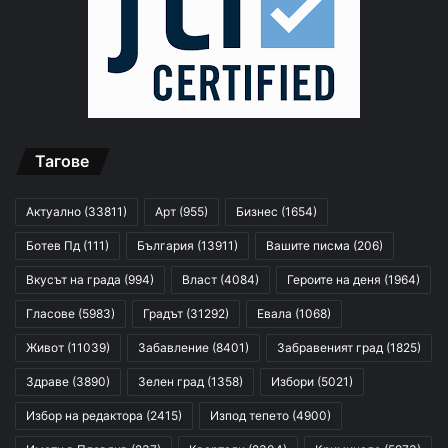
Тагове
Актуално
(33811)
Арт
(955)
Бизнес
(1654)
Ботев Пд
(111)
България
(13911)
Вашите писма
(206)
Вкусът на града
(994)
Власт
(4084)
Героите на деня
(1964)
Гласове
(5983)
Градът
(31292)
Евала
(1068)
Живот
(11039)
Забавление
(8401)
Забравеният град
(1825)
Здраве
(3890)
Зелен град
(1358)
Избори
(5021)
Избор на редактора
(2415)
Изпод тепето
(4900)