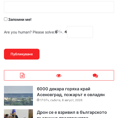
:
*
Запомни ме!
Are you human? Please solve:
6000 декара горяха край
Асеновград, пожарът е овладян
17:07ч, събота, 8 август, 2026
Дрон се е взривил в българското
въздушно пространство