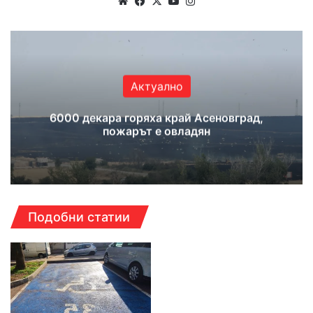
Website
Facebook
X
YouTube
Instagram
Актуално
6000 декара горяха край Асеновград,
пожарът е овладян
Подобни статии