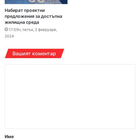
Набират проектни
предложения за достъпна
жилищна среда
17:09ч, петък, 2 февруари,
2024
Вашият коментар
К
о
м
е
н
т
а
р
Име