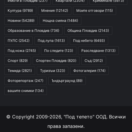
Имоти в Пловдив
(237)
Квартали
(2304)
Криминале
(5973)
Култура
(9789)
Мнения
(12142)
Моите отговори
(115)
Новини
(54289)
Нощна смяна
(1484)
Образование в Пловдив
(736)
Община Пловдив
(2143)
ПУЛС
(2542)
Под лупа
(1613)
Под небето
(6493)
Под ножа
(2745)
По следите
(123)
Разследване
(1313)
Спорт
(829)
Спортен Пловдив
(820)
Съд
(2912)
Темида
(2821)
Туризъм
(323)
Фотогалерия
(174)
Фоторепортаж
(247)
Ъндърграунд
(89)
вашите снимки
(134)
© Copyright 2009-2026, "Под тепето" ООД. Всички
права запазени.