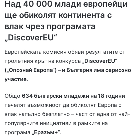
Над 40 000 млади европейци
ще обиколят континента с
влак чрез програмата
„DiscoverEU“
Европейската комисия обяви резултатите от
пролетния кръг на конкурса
„DiscoverEU“
(„Опознай Европа“) – и България има сериозно
участие
.
Общо
634 български младежи на 18 години
печелят възможност да обиколят Европа с
влак напълно безплатно – част от една от най-
популярните инициативи в рамките на
програма
„Еразъм+“
.