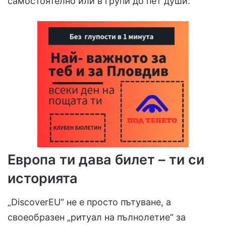
самостоятелно или в групи до пет души.
Европа ти дава билет – ти си
историята
„DiscoverEU“ не е просто пътуване, а
своеобразен „ритуал на пълнолетие“ за