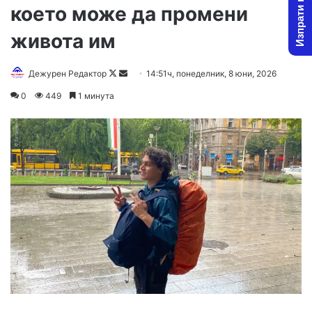
Изпрати новина
което може да промени
живота им
Follow
Send
Дежурен Редактор
14:51ч, понеделник, 8 юни, 2026
on
an
0
449
1 минута
X
email