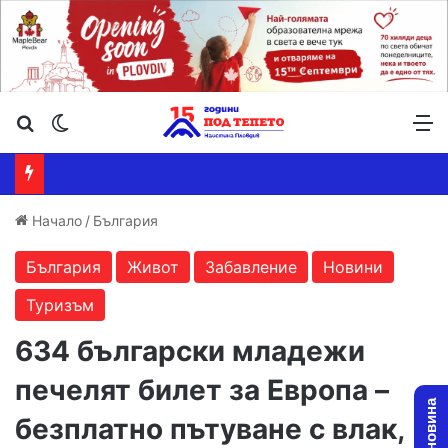
Търсене ...
Switch skin
М
Начало
/
България
България
Живот
Забавление
Новини
Туризъм
634 български младежи
печелят билет за Европа –
безплатно пътуване с влак,