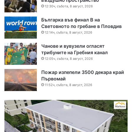
12:30ч, събота, 8 август, 2026
Българка във финал B на
Световното по гребане в Пловдив
12:14ч, събота, 8 август, 2026
Чанове и вувузели огласят
трибуните на Гребния канал
12:05ч, събота, 8 август, 2026
Пожар изпепели 3500 декара край
Първомай
11:52ч, събота, 8 август, 2026