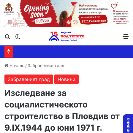
Търсене ...
Switch skin
М
Начало
/
Забравеният град
Забравеният град
Новини
Изследване за
социалистическото
строителство в Пловдив от
9.IX.1944 до юни 1971 г.