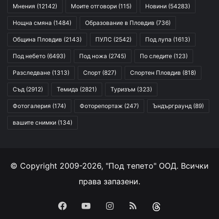
Мнения
(12142)
Моите отговори
(115)
Новини
(54283)
Нощна смяна
(1484)
Образование в Пловдив
(736)
Община Пловдив
(2143)
ПУЛС
(2542)
Под лупа
(1613)
Под небето
(6493)
Под ножа
(2745)
По следите
(123)
Разследване
(1313)
Спорт
(827)
Спортен Пловдив
(818)
Съд
(2912)
Темида
(2821)
Туризъм
(323)
Фотогалерия
(174)
Фоторепортаж
(247)
Ъндърграунд
(89)
вашите снимки
(134)
© Copyright 2009-2026, "Под тепето" ООД. Всички
права запазени.
Facebook
YouTube
Instagram
RSS
Threads