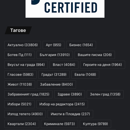
Тагове
Актуално
(33806)
Арт
(955)
Бизнес
(1654)
Ботев Пд
(111)
България
(13910)
Вашите писма
(206)
Вкусът на града
(994)
Власт
(4084)
Героите на деня
(1964)
Гласове
(5983)
Градът
(31289)
Евала
(1068)
Живот
(11038)
Забавление
(8400)
Забравеният град
(1825)
Здраве
(3890)
Зелен град
(1358)
Избори
(5021)
Избор на редактора
(2415)
Изпод тепето
(4900)
Имоти в Пловдив
(237)
Квартали
(2304)
Криминале
(5973)
Култура
(9789)