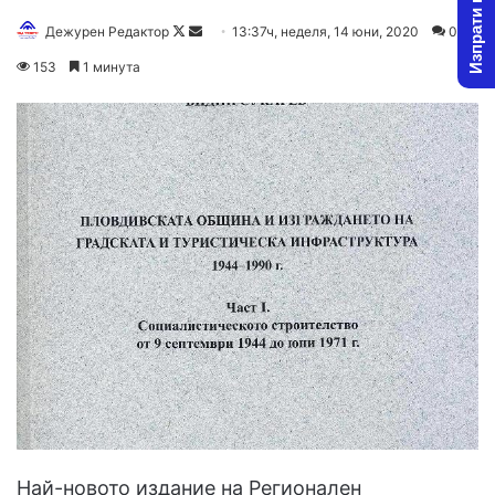
Изпрати новина
Дежурен Редактор
F
S
13:37ч, неделя, 14 юни, 2020
0
o
e
153
1 минута
l
n
l
d
o
a
w
n
o
e
n
m
X
a
i
l
Най-новото издание на Регионален