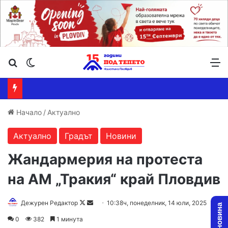
Търсене ...
Switch skin
М
Начало
/
Актуално
Актуално
Градът
Новини
Жандармерия на протеста
на АМ „Тракия“ край Пловдив
Follow
Send
Дежурен Редактор
10:38ч, понеделник, 14 юли, 2025
on
an
0
382
1 минута
X
email