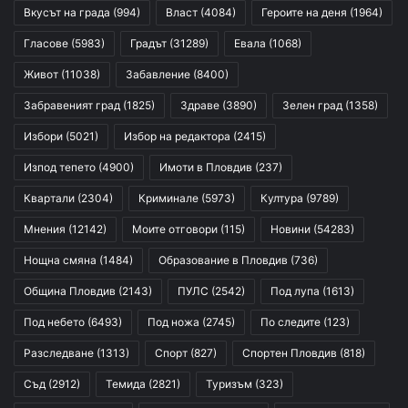
Вкусът на града
(994)
Власт
(4084)
Героите на деня
(1964)
Гласове
(5983)
Градът
(31289)
Евала
(1068)
Живот
(11038)
Забавление
(8400)
Забравеният град
(1825)
Здраве
(3890)
Зелен град
(1358)
Избори
(5021)
Избор на редактора
(2415)
Изпод тепето
(4900)
Имоти в Пловдив
(237)
Квартали
(2304)
Криминале
(5973)
Култура
(9789)
Мнения
(12142)
Моите отговори
(115)
Новини
(54283)
Нощна смяна
(1484)
Образование в Пловдив
(736)
Община Пловдив
(2143)
ПУЛС
(2542)
Под лупа
(1613)
Под небето
(6493)
Под ножа
(2745)
По следите
(123)
Разследване
(1313)
Спорт
(827)
Спортен Пловдив
(818)
Съд
(2912)
Темида
(2821)
Туризъм
(323)