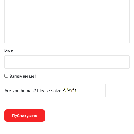
м
е
н
т
а
р
Име
:
*
Запомни ме!
Are you human? Please solve: