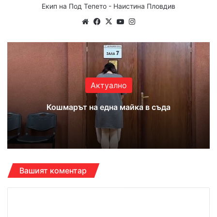
Екип на Под Тепето - Наистина Пловдив
Website
Facebook
X
YouTube
Instagram
Актуално
Кошмарът на една майка в съда
Вашият коментар
К
о