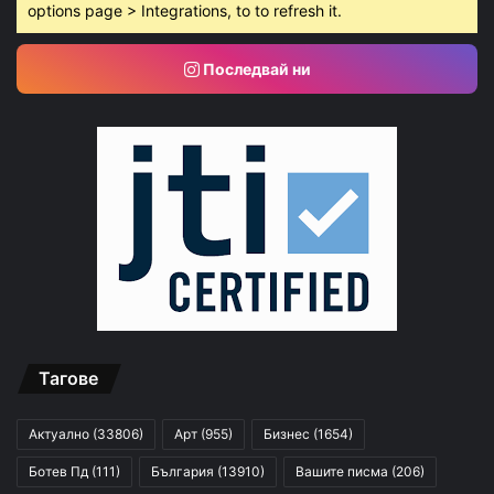
options page > Integrations, to to refresh it.
Последвай ни
Тагове
Актуално
(33806)
Арт
(955)
Бизнес
(1654)
Ботев Пд
(111)
България
(13910)
Вашите писма
(206)