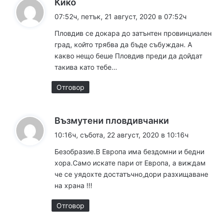
к
Кико
а
07:52ч, петък, 21 август, 2020 в 07:52ч
з
Пловдив се докара до затънтен провинциален
а
град, който трябва да бъде събуждан. А
:
какво нещо беше Пловдив преди да дойдат
такива като тебе…
Отговор
к
Възмутени пловдивчанки
а
10:16ч, събота, 22 август, 2020 в 10:16ч
з
Безобразие.В Европа има бездомни и бедни
а
хора.Само искате пари от Европа, а виждам
:
че се уядохте достатъчно,дори разхищаване
на храна !!!
Отговор