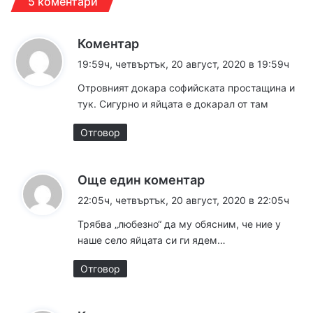
5 коментари
к
Коментар
а
19:59ч, четвъртък, 20 август, 2020 в 19:59ч
з
Отровният докара софийската простащина и
а
тук. Сигурно и яйцата е докарал от там
:
Отговор
к
Още един коментар
а
22:05ч, четвъртък, 20 август, 2020 в 22:05ч
з
Трябва „любезно“ да му обясним, че ние у
а
наше село яйцата си ги ядем…
:
Отговор