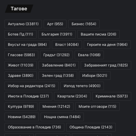
Тагове
Актуално
(33811)
Арт
(955)
Бизнес
(1654)
Ботев Пд
(111)
България
(13911)
Вашите писма
(206)
Вкусът на града
(994)
Власт
(4084)
Героите на деня
(1964)
Гласове
(5983)
Градът
(31292)
Евала
(1068)
Живот
(11039)
Забавление
(8401)
Забравеният град
(1825)
Здраве
(3890)
Зелен град
(1358)
Избори
(5021)
Избор на редактора
(2415)
Изпод тепето
(4900)
Имоти в Пловдив
(237)
Квартали
(2304)
Криминале
(5973)
Култура
(9789)
Мнения
(12142)
Моите отговори
(115)
Новини
(54289)
Нощна смяна
(1484)
Образование в Пловдив
(736)
Община Пловдив
(2143)