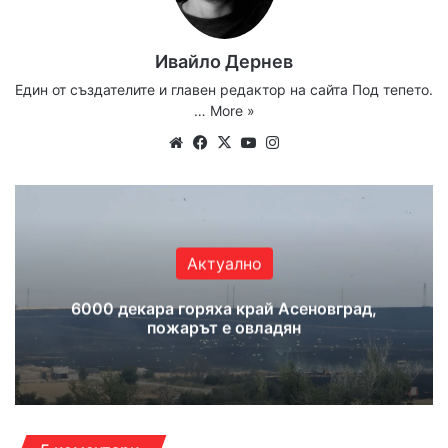
Ивайло Дернев
Един от създателите и главен редактор на сайта Под тепето.
…
More »
We
Fa
X
Yo
Ins
bsi
ce
uT
tag
te
bo
ub
ra
ok
e
m
Актуално
6000 декара горяха край Асеновград,
пожарът е овладян