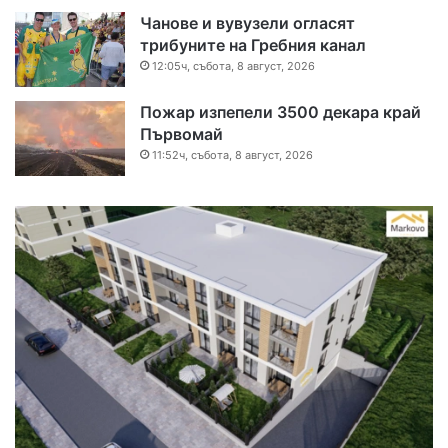
Чанове и вувузели огласят
трибуните на Гребния канал
12:05ч, събота, 8 август, 2026
Пожар изпепели 3500 декара край
Първомай
11:52ч, събота, 8 август, 2026