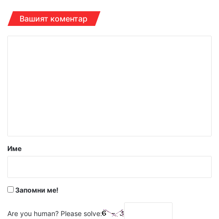
Вашият коментар
К
о
м
е
н
т
а
р
Име
:
*
Запомни ме!
Are you human? Please solve: