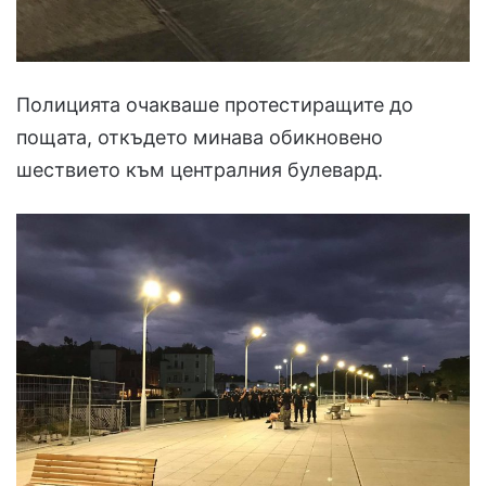
Полицията очакваше протестиращите до
пощата, откъдето минава обикновено
шествието към централния булевард.