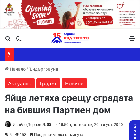
Търсене ...
Switch skin
М
Начало
/
Ъндърграунд
Актуално
Градът
Новини
Яйца летяха срещу сградата
на бившия Партиен дом
Ивайло Дернев
F
S
19:50ч, четвъртък, 20 август, 2020
o
e
5
153
Преди по-малко от минута
l
n