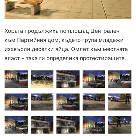
Хората продължиха по площад Централен
към Партийния дом, където група младежи
изхвърли десетки яйца. Омлет към местната
власт – така ги определиха протестиращите.