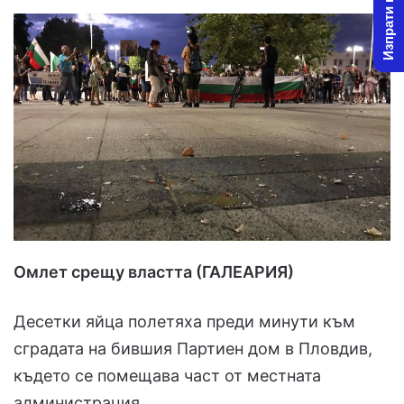
Изпрати новина
l
d
o
a
w
n
o
e
n
m
X
a
i
l
Омлет срещу властта (ГАЛЕАРИЯ)
Десетки яйца полетяха преди минути към
сградата на бившия Партиен дом в Пловдив,
където се помещава част от местната
администрация.