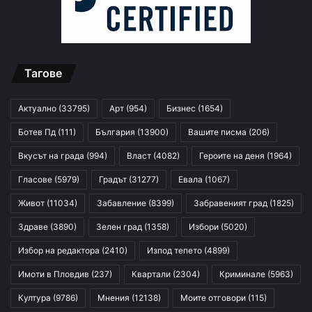
Тагове
Актуално
(33795)
Арт
(954)
Бизнес
(1654)
Ботев Пд
(111)
България
(13900)
Вашите писма
(206)
Вкусът на града
(994)
Власт
(4082)
Героите на деня
(1964)
Гласове
(5979)
Градът
(31277)
Евала
(1067)
Живот
(11034)
Забавление
(8399)
Забравеният град
(1825)
Здраве
(3890)
Зелен град
(1358)
Избори
(5020)
Избор на редактора
(2410)
Изпод тепето
(4899)
Имоти в Пловдив
(237)
Квартали
(2304)
Криминале
(5963)
Култура
(9786)
Мнения
(12138)
Моите отговори
(115)