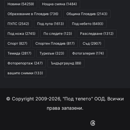
Новини
(54259)
Нощна смяна
(1484)
Образование в Пловдив
(736)
Община Пловдив
(2143)
ПУЛС
(2542)
Под лупа
(1613)
Под небето
(6493)
Под ножа
(2745)
По следите
(123)
Разследване
(1312)
Спорт
(827)
Спортен Пловдив
(817)
Съд
(2907)
Темида
(2817)
Туризъм
(323)
Фотогалерия
(174)
Фоторепортаж
(247)
Ъндърграунд
(89)
вашите снимки
(133)
© Copyright 2009-2026, "Под тепето" ООД. Всички
права запазени.
Facebook
YouTube
Instagram
RSS
Threads