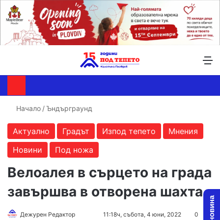
Търсене ...
Switch skin
М
Начало
/
Ъндърграунд
Актуално
Градът
Изпод тепето
Мнения
Новини
Под ножа
Велоалея в сърцето на града
завършва в отворена шахта
Дежурен Редактор
F
S
11:18ч, събота, 4 юни, 2022
0