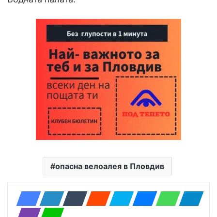
опасна велоалея в Пловдив