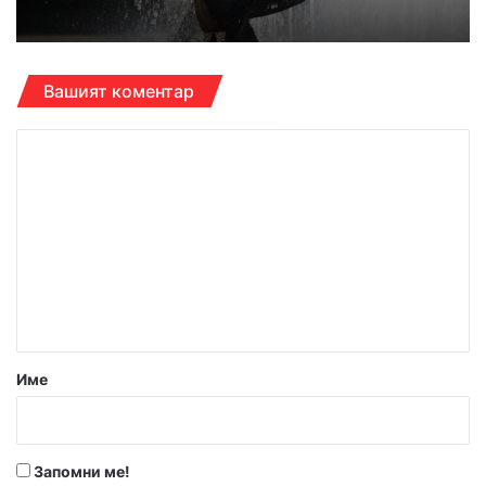
Вашият коментар
К
о
м
е
н
т
а
р
Име
:
*
Запомни ме!