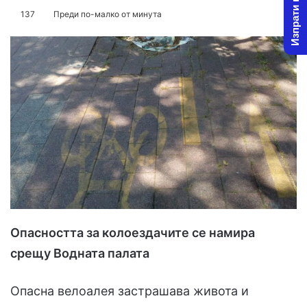
Изпрати новина
o
e
137
Преди по-малко от минута
l
n
l
d
o
a
w
n
o
e
n
m
X
a
i
l
Опасността за колоездачите се намира
срещу Водната палата
Опасна велоалея застрашава живота и