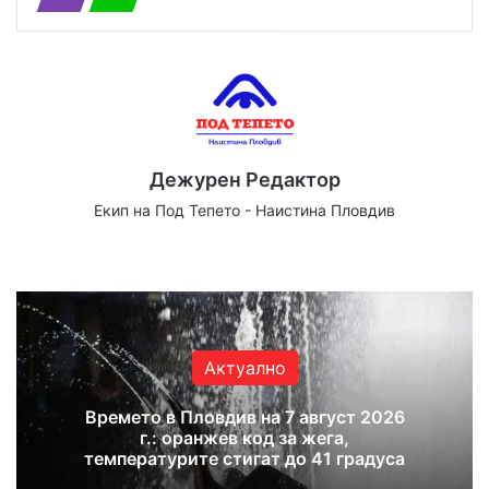
Дежурен Редактор
Екип на Под Тепето - Наистина Пловдив
We
Fa
X
Yo
Ins
bsi
ce
uT
tag
te
bo
ub
ra
ok
e
m
Актуално
Времето в Пловдив на 7 август 2026
г.: оранжев код за жега,
температурите стигат до 41 градуса