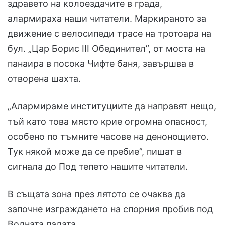
здравето на колоездачите в града,
алармираха наши читатели. Маркираното за
движение с велосипеди трасе на тротоара на
бул. „Цар Борис III Обединител”, от моста на
панаира в посока Чифте баня, завършва в
отворена шахта.
„Алармираме институциите да направят нещо,
тъй като това място крие огромна опасност,
особено по тъмните часове на денонощието.
Тук някой може да се пребие”, пишат в
сигнала до Под тепето нашите читатели.
В същата зона през лятото се очаква да
започне изграждането на спорния пробив под
Водната палата.