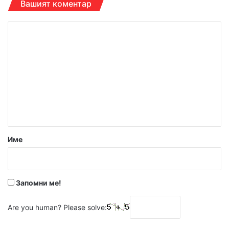
Вашият коментар
К
о
м
е
н
т
а
р
Име
:
*
Запомни ме!
Are you human? Please solve: