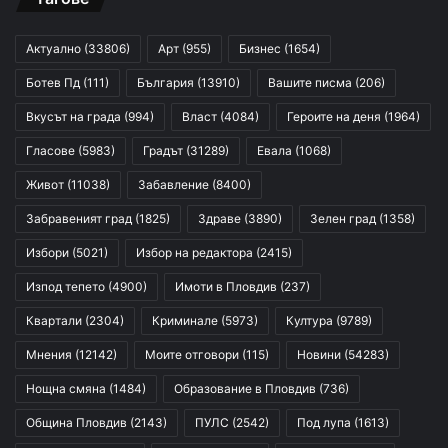
Актуално
(33806)
Арт
(955)
Бизнес
(1654)
Ботев Пд
(111)
България
(13910)
Вашите писма
(206)
Вкусът на града
(994)
Власт
(4084)
Героите на деня
(1964)
Гласове
(5983)
Градът
(31289)
Евала
(1068)
Живот
(11038)
Забавление
(8400)
Забравеният град
(1825)
Здраве
(3890)
Зелен град
(1358)
Избори
(5021)
Избор на редактора
(2415)
Изпод тепето
(4900)
Имоти в Пловдив
(237)
Квартали
(2304)
Криминале
(5973)
Култура
(9789)
Мнения
(12142)
Моите отговори
(115)
Новини
(54283)
Нощна смяна
(1484)
Образование в Пловдив
(736)
Община Пловдив
(2143)
ПУЛС
(2542)
Под лупа
(1613)