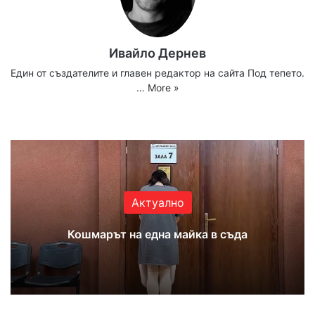
Ивайло Дернев
Един от създателите и главен редактор на сайта Под тепето.
…
More »
We
Fa
X
Yo
Ins
bsi
ce
uT
tag
te
bo
ub
ra
ok
e
m
Актуално
Кошмарът на една майка в съда