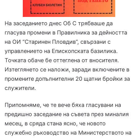
На заседанието днес Об С трябваше да
гласува промени в Правилника за дейността
на ОИ “Старинен Пловдив”, свързани с
управлението на Епископската базилика.
Точката обаче бе оттеглена от вносителя.
Изтеглянето се наложи, заради включените в
промените допълнителни 20 щатни бройки за
служители.
Припомняме, че те вече бяха гласувани на
предишно заседание на съвета през миналия
месец, в сряда стана ясно, че новото
служебно ръководство на Министерството на