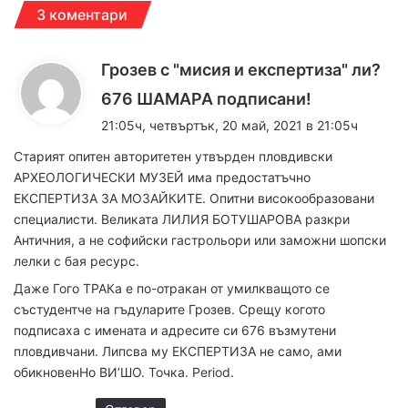
3 коментари
Грозев с "мисия и експертиза" ли?
к
676 ШАМАРА подписани!
а
21:05ч, четвъртък, 20 май, 2021 в 21:05ч
з
Старият опитен авторитетен утвърден пловдивски
а
АРХЕОЛОГИЧЕСКИ МУЗЕЙ има предостатъчно
:
ЕКСПЕРТИЗА ЗА МОЗАЙКИТЕ. Опитни високообразовани
специалисти. Великата ЛИЛИЯ БОТУШАРОВА разкри
Античния, а не софийски гастрольори или заможни шопски
лелки с бая ресурс.
Даже Гого ТРАКа е по-отракан от умилкващото се
състудентче на гъдуларите Грозев. Срещу когото
подписаха с имената и адресите си 676 възмутени
пловдивчани. Липсва му ЕКСПЕРТИЗА не само, ами
обикновенНо ВИ’ШО. Точка. Period.