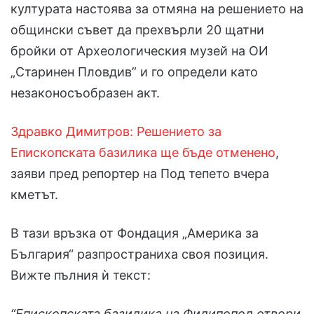
културата настоява за отмяна на решението на
общински съвет да прехвърли 20 щатни
бройки от Археологическия музей на ОИ
„Старинен Пловдив” и го определи като
незаконосъобразен акт.
Здравко Димитров: Решението за
Епископската базилика ще бъде отменено
,
заяви пред репортер на Под тепето вчера
кметът.
В тази връзка от Фондация „Америка за
България“ разпространиха своя позиция.
Вижте пълния ѝ текст:
“Eпископската базилика на Филипопол отвори