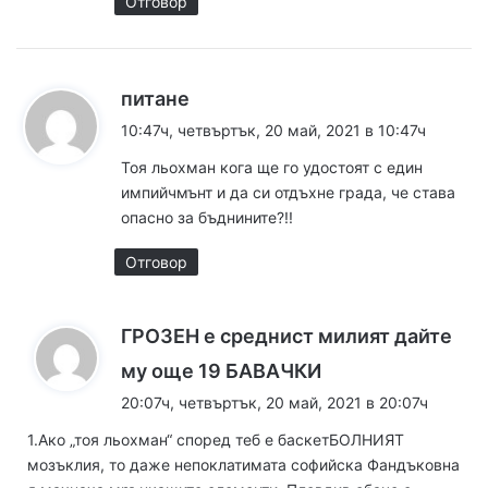
Отговор
к
питане
а
10:47ч, четвъртък, 20 май, 2021 в 10:47ч
з
Тоя льохман кога ще го удостоят с един
а
импийчмънт и да си отдъхне града, че става
:
опасно за бъднините?!!
Отговор
ГРОЗЕН е среднист милият дайте
к
му още 19 БАВАЧКИ
а
20:07ч, четвъртък, 20 май, 2021 в 20:07ч
з
1.Ако „тоя льохман“ според теб е баскетБОЛНИЯТ
а
мозъклия, то даже непоклатимата софийска Фандъковна
: