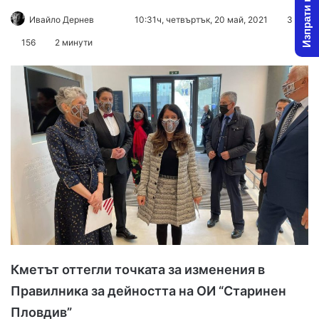
Изпрати новина
Ивайло Дернев
F
S
10:31ч, четвъртък, 20 май, 2021
3
o
e
156
2 минути
l
n
l
d
o
a
w
n
o
e
n
m
X
a
i
l
Кметът оттегли точката за изменения в
Правилника за дейността на ОИ
“Старинен
Пловдив
”