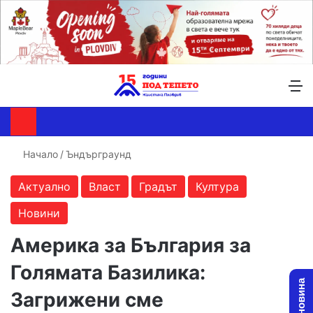
Търсене ...
Switch skin
М
Начало
/
Ъндърграунд
Актуално
Власт
Градът
Култура
Новини
Америка за България за
Голямата Базилика:
Загрижени сме