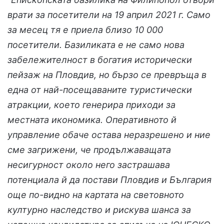
врати за посетители на 19 април 2021 г. Само
за месец тя е приела близо 10 000
посетители. Базиликата е не само нова
забележителност в богатия исторически
пейзаж на Пловдив, но бързо се превръща в
една от най-посещаваните туристически
атракции, което генерира приходи за
местната икономика. Оперативното й
управление обаче остава неразрешено и ние
сме загрижени, че продължаващата
несигурност около него застрашава
потенциала й да постави Пловдив и България
още по-видно на картата на световното
културно наследство и рискува шанса за