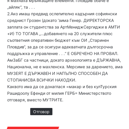
я махнаха мрънкащите елементи. Пловдив обаче е
„айляк“, та . . .
2.Ако имаш предвид ослепително кадърния софиянски
среднист Грозен (докато ‘зима Генер. ДИРЕКТОРСКА
заплата он студентства за АртМениджСергиджи в АМТИ
+И) ТО ТОГАВА „…добавянето на 20 служители плюс
съответния оперативен бюджет към ОИ „Старинен
Пловдив“, за да се осигури адекватната дългосрочна
поддръжка и управление . . .“ Е ОБРЕЧЕНО НА ПРОВАЛ.
АмЗаБГ са частници, докато археологията е ДЪРЖАВНА,
Национална, не е махленска. Мерсиме за дарението, ама
МУЗЕЯТ Е ДЪРЖАВЕН И НАПЪЛНО СПОСОБЕН ДА
СТОПАНИСВА ВСИЧКИ НАХОДКИ.
Каквото има да се донаглася =макар и без кулТурския
Рашидоолу Ефенди от милия ГЕРБ= Министерството
отговаря, вместо МУТРИТЕ.
Отговор