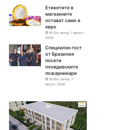
Етикетите в
магазините
остават само в
евро
16:10ч, петък, 7 август,
2026
Специален гост
от Бразилия
посети
пловдивските
пожарникари
16:00ч, петък, 7
август, 2026