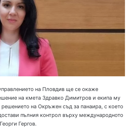
управлението на Пловдив ще се окаже
ешение на кмета Здравко Димитров и екипа му
 решението на Окръжен съд за панаира, с което
достави пълния контрол върху международното
Георги Гергов.