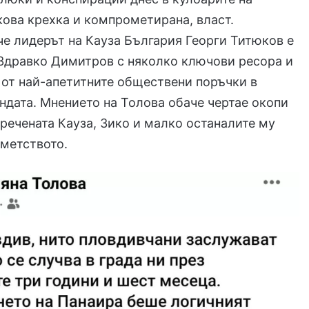
кова крехка и компрометирана, власт.
е лидерът на Кауза България Георги Титюков е
 Здравко Димитров с няколко ключови ресора и
 от най-апетитните обществени поръчки в
ндата. Мнението на Толова обаче чертае окопи
речената Кауза, Зико и малко останалите му
кметството.