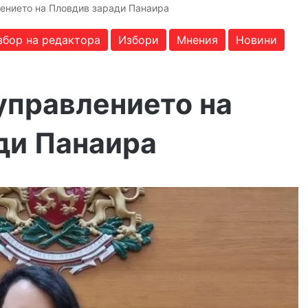
лението на Пловдив заради Панаира
збор на редактора
Избори
Мнения
Новини
управлението на
ди Панаира