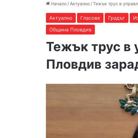
Начало
/
Актуално
/
Тежък трус в управ
Актуално
Гласове
Градът
И
Община Пловдив
Тежък трус в 
Пловдив зара