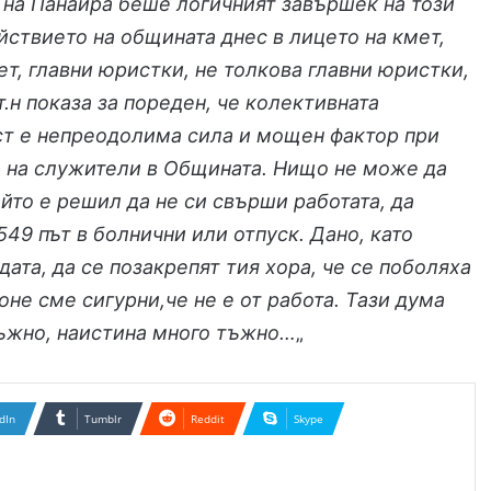
на Панаира беше логичният завършек на този
йствието на общината днес в лицето на кмет,
т, главни юристки, не толкова главни юристки,
т.н показа за пореден, че колективната
ст е непреодолима сила и мощен фактор при
о на служители в Общината. Нищо не може да
ойто е решил да не си свърши работата, да
 549 път в болнични или отпуск. Дано, като
ата, да се позакрепят тия хора, че се поболяха
поне сме сигурни,че не е от работа. Тази дума
Тъжно, наистина много тъжно…
„
dIn
Tumblr
Reddit
Skype