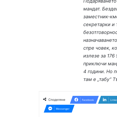
Подаряването 
мандат. Безде
заместник-кме
секретарки и 
безотговорно
назначаванет
спре човек, к
излезе за 176
приключи манд
4 години. Но 
там е „табу“ 
Споделяне
Facebook
Linke
Messenger