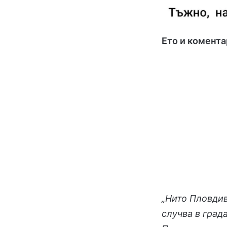
Ето и комента
„Нито Пловдив
случва в град