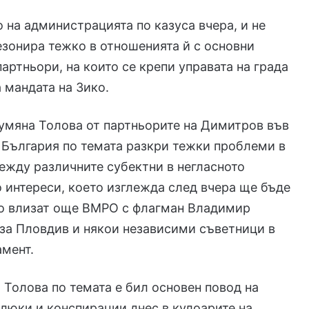
 на администрацията по казуса вчера, и не
езонира тежко в отношенията й с основни
артньори, на които се крепи управата на града
а мандата на Зико.
умяна Толова от партньорите на Димитров във
 България по темата разкри тежки проблеми в
жду различните субектни в негласното
 интереси, което изглежда след вчера ще бъде
го влизат още ВМРО с флагман Владимир
за Пловдив и някои независими съветници в
мент.
 Толова по темата е бил основен повод на
люки и конспирации днес в кулоарите на