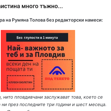
ра на Румяна Толова без редакторски намеси:
, нито пловдивчани заслужават това, което се
а ни през последните три години и шест месеца.