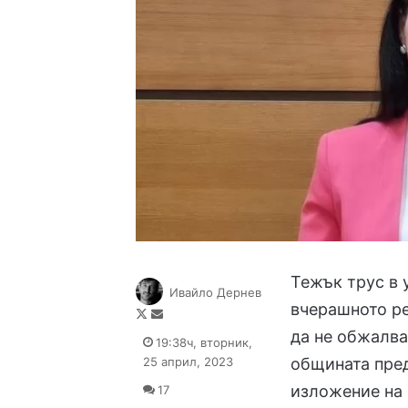
Тежък трус в 
Ивайло Дернев
вчерашното р
Follow
Send
on
an
да не обжалва
19:38ч, вторник,
X
email
25 април, 2023
общината пре
изложение на 
17