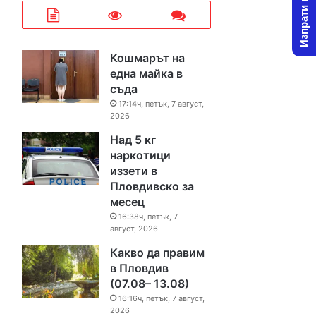
Изпрати новина
Кошмарът на
една майка в
съда
17:14ч, петък, 7 август,
2026
Над 5 кг
наркотици
иззети в
Пловдивско за
месец
16:38ч, петък, 7
август, 2026
Какво да правим
в Пловдив
(07.08– 13.08)
16:16ч, петък, 7 август,
2026