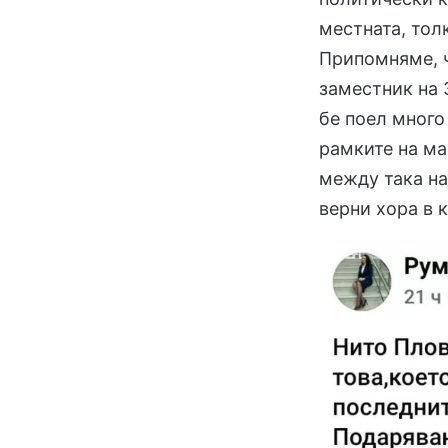
местната, тол
Припомняме, ч
заместник на
бе поел много
рамките на ма
между така на
верни хора в 