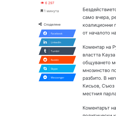
6 297
Бездействието
1 минута
само вчера, р
коалиционни п
Споделяне
от началото н
Facebook
LinkedIn
Коментар на Р
Tumblr
властта Кауза
Reddit
общуването ме
Skype
мнозинство по
разбито. В не
Messenger
Кисьов, Съюз 
местния парла
Коментарът на
политически к