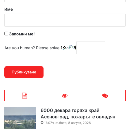
р
Име
:
*
Запомни ме!
Are you human? Please solve:
6000 декара горяха край
Асеновград, пожарът е овладян
17:07ч, събота, 8 август, 2026