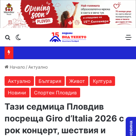
Търсене ...
Switch skin
М
Начало
/
Актуално
Актуално
България
Живот
Култура
Новини
Спортен Пловдив
Тази седмица Пловдив
посреща Giro d’Italia 2026 с
рок концерт, шествия и