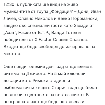
12:30 ч. публиката ще види на живо
музикантите от група „Фондация“ – Дони, Иван
Лечев, Славчо Николов и Венко Поромански,
заедно със специални гости като Звезди от
„Ахат“, Наско от Б.Т.Р., Валди Тотев и
победителя от X Factor Славин Славчев.
Входът ще бъде свободен до изчерпване на
местата.
Още преди големия ден градът ще влезе в
ритъма на Джирото. На 5 май ключови
локации като Римски стадион и
емблематични къщи в Стария град ще бъдат
осветени в цветовете на състезанието. В
централната част ще бъде поставена и