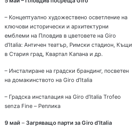
5 май – Пловдив посреща Giro
– Концептуално художествено осветление на
ключови исторически и архитектурни
емблеми на Пловдив в цветовете на Giro
d’Italia: Античен театър, Римски стадион, Къщи
в Стария град, Квартал Капана и др.
– Инсталиране на градски брандинг, посветен
на домакинството на Giro d’Italia
– Градска инсталация на Giro d’Italia Trofeo
senza Fine – Реплика
9 май
–
Загряващо парти за Giro d’Italia