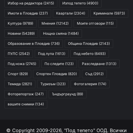
Избор на редактора
(2415)
Изпод тепето
(4900)
Имоти в Пловдив
(237)
Квартали
(2304)
Криминале
(5973)
Култура
(9789)
Мнения
(12142)
Моите отговори
(115)
Новини
(54289)
Нощна смяна
(1484)
Образование в Пловдив
(736)
Община Пловдив
(2143)
ПУЛС
(2542)
Под лупа
(1613)
Под небето
(6493)
Под ножа
(2745)
По следите
(123)
Разследване
(1313)
Спорт
(829)
Спортен Пловдив
(820)
Съд
(2912)
Темида
(2821)
Туризъм
(323)
Фотогалерия
(174)
Фоторепортаж
(247)
Ъндърграунд
(89)
вашите снимки
(134)
© Copyright 2009-2026, "Под тепето" ООД. Всички