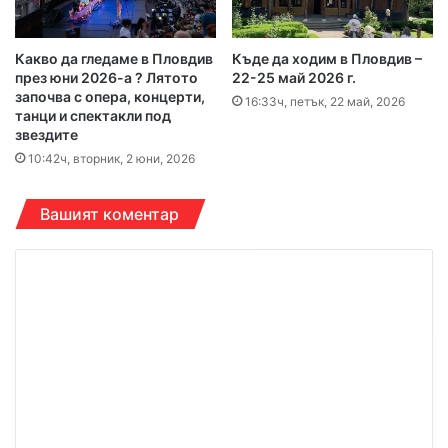
Какво да гледаме в Пловдив
Къде да ходим в Пловдив –
през юни 2026-а ? Лятото
22-25 май 2026 г.
започва с опера, концерти,
16:33ч, петък, 22 май, 2026
танци и спектакли под
звездите
10:42ч, вторник, 2 юни, 2026
Вашият коментар
К
о
м
е
н
т
а