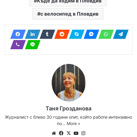
Къде да ходим в Пловдив
с велосипед в Пловдив
Таня Грозданова
Журналист с близо 30 години опит, който работи интензивно
по…
More »
Website
Facebook
X
YouTube
Instagram