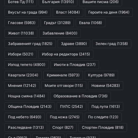
Ботев Пд
(111)
България
(13910)
Вашите писма
(206)
Вкусът на града
(994)
Власт
(4084)
Героите на деня
(1964)
Гласове
(5983)
Градът
(31289)
Евала
(1068)
Живот
(11038)
Забавление
(8400)
Забравеният град
(1825)
Здраве
(3890)
Зелен град
(1358)
Избори
(5021)
Избор на редактора
(2415)
Изпод тепето
(4900)
Имоти в Пловдив
(237)
Квартали
(2304)
Криминале
(5973)
Култура
(9789)
Мнения
(12142)
Моите отговори
(115)
Новини
(54283)
Нощна смяна
(1484)
Образование в Пловдив
(736)
Община Пловдив
(2143)
ПУЛС
(2542)
Под лупа
(1613)
Под небето
(6493)
Под ножа
(2745)
По следите
(123)
Разследване
(1313)
Спорт
(827)
Спортен Пловдив
(818)
Съд
(2912)
Темида
(2821)
Туризъм
(323)