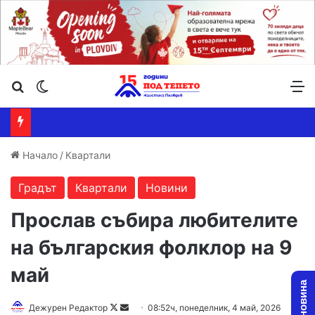
Търсене ...
Switch skin
М
Начало
/
Квартали
Градът
Квартали
Новини
Прослав събира любителите
на българския фолклор на 9
май
Follow
Send
Дежурен Редактор
08:52ч, понеделник, 4 май, 2026