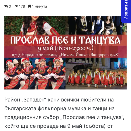
Изпрати новина
on
an
0
178
1 минута
X
email
Район „Западен“ кани всички любители на
българската фолклорна музика и танци на
традиционния събор „Прослав пее и танцува“,
който ще се проведе на 9 май (събота) от