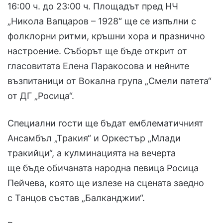
16:00 ч. до 23:00 ч. Площадът пред НЧ
„Никола Вапцаров – 1928“ ще се изпълни с
фолклорни ритми, кръшни хора и празнично
настроение. Съборът ще бъде открит от
гласовитата Елена Паракосова и нейните
възпитаници от Вокална група „Смели патета“
от ДГ „Росица“.
Специални гости ще бъдат емблематичният
Ансамбъл „Тракия“ и Оркестър „Млади
тракийци“, а кулминацията на вечерта
ще бъде обичаната народна певица Росица
Пейчева, която ще излезе на сцената заедно
с Танцов състав „Балканджии“.