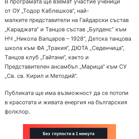
В програмата ще вземат участие ученици
от ОУ „Тодор Каблешков“, най-
малките представители на Гайдарски състав
„Караджата“ и Танцов състав „Булденс“ към
НЧ „Никола Вапцаров – 1928“, Детска танцова
школа към ФА „Тракия“, ДЮТА „Седенчица“,
Танцов клуб „Гайтани“, както и
Представителен ансамбъл „Марица“ към СУ
„Св. св. Кирил и Методий“.
Публиката ще има възможност да се потопи
в красотата и живата енергия на българския
фолклор.