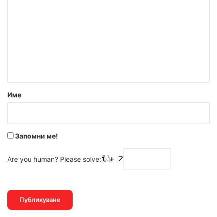
о
м
е
н
т
а
р
Име
:
*
Запомни ме!
Are you human? Please solve: