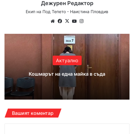
Дежурен Редактор
Екип на Под Тепето - Наистина Пловдив
Website
Facebook
X
YouTube
Instagram
Актуално
Кошмарът на една майка в съда
Вашият коментар
К