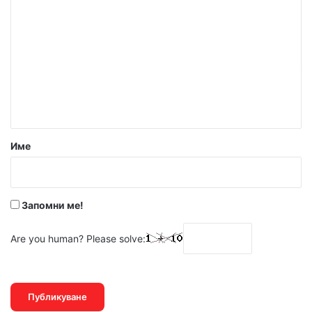
о
м
е
н
т
а
р
Име
:
*
Запомни ме!
Are you human? Please solve: