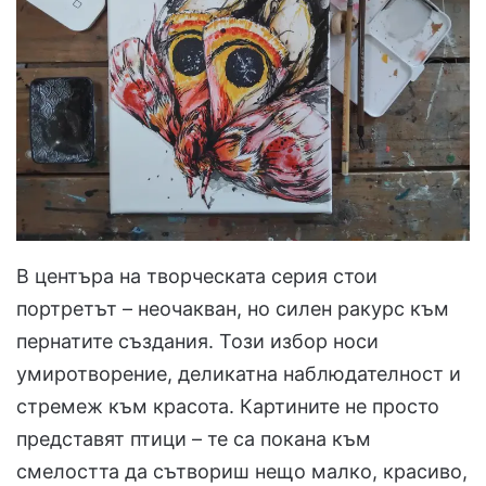
В центъра на творческата серия стои
портретът – неочакван, но силен ракурс към
пернатите създания. Този избор носи
умиротворение, деликатна наблюдателност и
стремеж към красота. Картините не просто
представят птици – те са покана към
смелостта да сътвориш нещо малко, красиво,