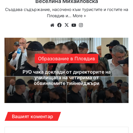
Веселина Михайловска
Създава съдържание, насочено към туристите и гостите на
Пловдив и…
More »
Website
Facebook
X
YouTube
Instagram
Образование в Пловдив
РУО чака доклади от директорите на
училищата на четирима от
обвиняемите тийнейджъри
Вашият коментар
К