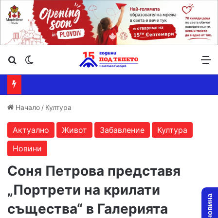
Търсене ...
Switch skin
М
Начало
/
Култура
Актуално
Живот
Забавление
Култура
Новини
Соня Петрова представя
„Портрети на крилати
същества“ в Галерията