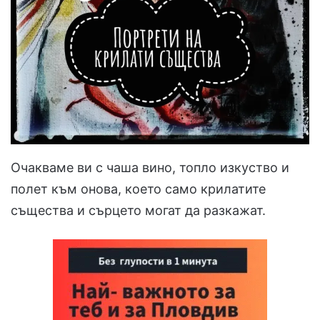
Очакваме ви с чаша вино, топло изкуство и
полет към онова, което само крилатите
същества и сърцето могат да разкажат.