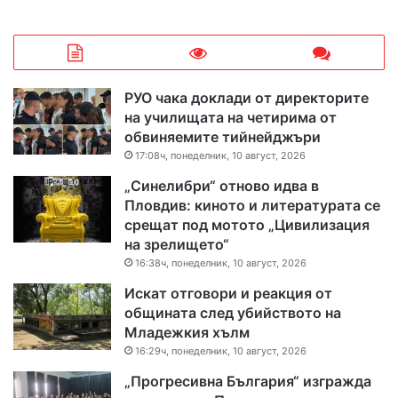
РУО чака доклади от директорите
на училищата на четирима от
обвиняемите тийнейджъри
17:08ч, понеделник, 10 август, 2026
„Синелибри“ отново идва в
Пловдив: киното и литературата се
срещат под мотото „Цивилизация
на зрелището“
16:38ч, понеделник, 10 август, 2026
Искат отговори и реакция от
общината след убийството на
Младежкия хълм
16:29ч, понеделник, 10 август, 2026
„Прогресивна България“ изгражда