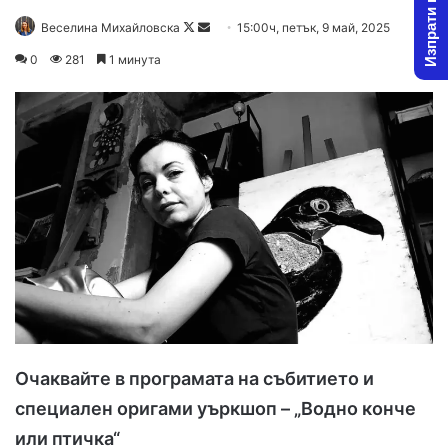
Изпрати новина
Follow
Send
Веселина Михайловска
15:00ч, петък, 9 май, 2025
on
an
0
281
1 минута
X
email
Очаквайте в програмата на събитието и
специален оригами уъркшоп – „Водно конче
или птичка“