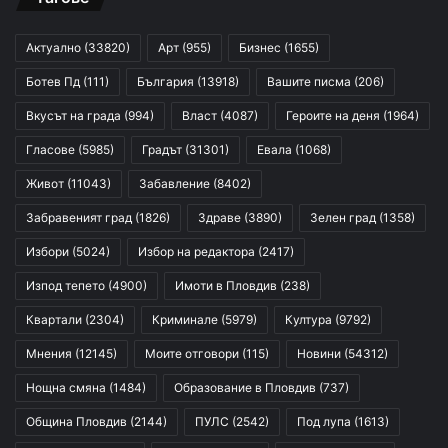
Актуално
(33820)
Арт
(955)
Бизнес
(1655)
Ботев Пд
(111)
България
(13918)
Вашите писма
(206)
Вкусът на града
(994)
Власт
(4087)
Героите на деня
(1964)
Гласове
(5985)
Градът
(31301)
Евала
(1068)
Живот
(11043)
Забавление
(8402)
Забравеният град
(1826)
Здраве
(3890)
Зелен град
(1358)
Избори
(5024)
Избор на редактора
(2417)
Изпод тепето
(4900)
Имоти в Пловдив
(238)
Квартали
(2304)
Криминале
(5979)
Култура
(9792)
Мнения
(12145)
Моите отговори
(115)
Новини
(54312)
Нощна смяна
(1484)
Образование в Пловдив
(737)
Община Пловдив
(2144)
ПУЛС
(2542)
Под лупа
(1613)