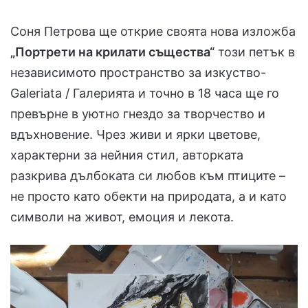
Соня Петрова ще открие своята нова изложба
„Портрети на крилати същества“
този петък в
независимото пространство за изкуство-
Galeriata / Галерията и точно в 18 часа ще го
превърне в уютно гнездо за творчество и
вдъхновение. Чрез живи и ярки цветове,
характерни за нейния стил, авторката
разкрива дълбоката си любов към птиците –
не просто като обекти на природата, а и като
символи на живот, емоция и лекота.