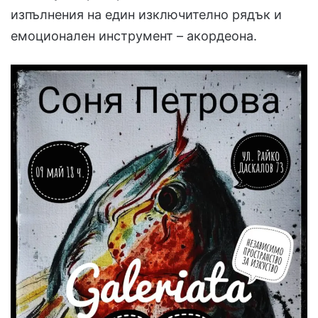
изпълнения на един изключително рядък и
емоционален инструмент – акордеона.