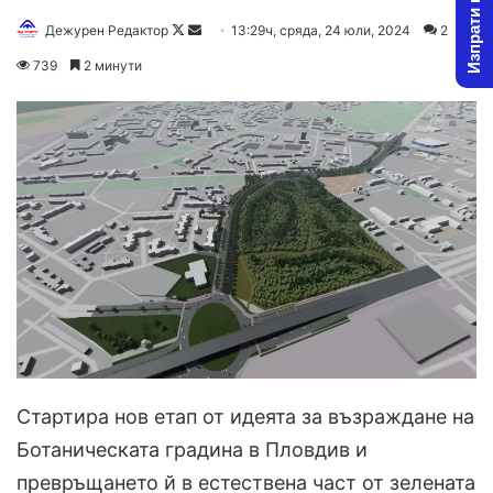
Изпрати новина
Follow
Send
Дежурен Редактор
13:29ч, сряда, 24 юли, 2024
2
on
an
739
2 минути
X
email
Стартира нов етап от идеята за възраждане на
Ботаническата градина в Пловдив и
превръщането й в естествена част от зелената