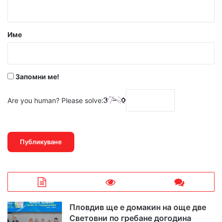
т
а
р
Име
:
*
Запомни ме!
Are you human? Please solve:
Пловдив ще е домакин на още две
Световни по гребане догодина