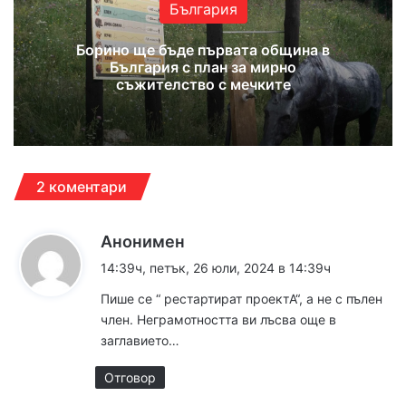
България
Борино ще бъде първата община в
България с план за мирно
съжителство с мечките
2 коментари
к
Анонимен
а
14:39ч, петък, 26 юли, 2024 в 14:39ч
з
Пише се “ рестартират проектА“, а не с пълен
а
член. Неграмотността ви лъсва още в
:
заглавието…
Отговор