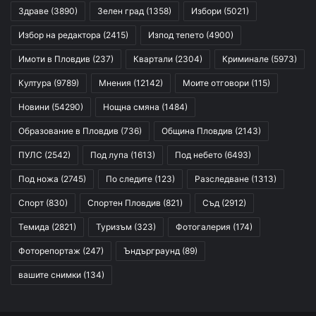
Здраве
(3890)
Зелен град
(1358)
Избори
(5021)
Избор на редактора
(2415)
Изпод тепето
(4900)
Имоти в Пловдив
(237)
Квартали
(2304)
Криминале
(5973)
Култура
(9789)
Мнения
(12142)
Моите отговори
(115)
Новини
(54290)
Нощна смяна
(1484)
Образование в Пловдив
(736)
Община Пловдив
(2143)
ПУЛС
(2542)
Под лупа
(1613)
Под небето
(6493)
Под ножа
(2745)
По следите
(123)
Разследване
(1313)
Спорт
(830)
Спортен Пловдив
(821)
Съд
(2912)
Темида
(2821)
Туризъм
(323)
Фотогалерия
(174)
Фоторепортаж
(247)
Ъндърграунд
(89)
вашите снимки
(134)