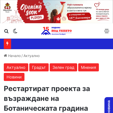
Търсене ...
Switch skin
М
Начало
/
Актуално
Актуално
Градът
Зелен град
Мнения
Новини
Рестартират проекта за
възраждане на
Ботаническата градина