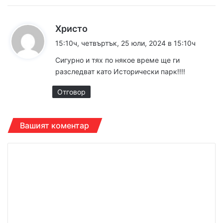
к
Христо
а
15:10ч, четвъртък, 25 юли, 2024 в 15:10ч
з
Сигурно и тях по някое време ще ги
а
разследват като Исторически парк!!!!
:
Отговор
Вашият коментар
К
о
м
е
н