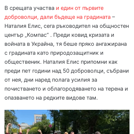
В срещата участва
и един от първите
доброволци, дали бъдеще на градината
–
Наталия Елис, сега ръководител на общностен
център „Компас“ . Преди ковид кризата и
войната в Украйна, тя беше пряко ангажирана
с градината като природозащитник и
общественик. Наталия Елис припомни как
преди пет години над 50 доброволци, събрани
от нея, дни наред полага усилия за
почистването и облагородяването на терена и
опазването на редките видове там.