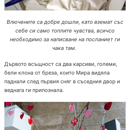
Влючените са добре дошли, като вземат със
себе си само топлите чувства, всичсо
необходимо за написване на посланиет ги
чака там.
Дървото всъщност са два карсиви, големи,
бели клона от бреза, които Мира видяла
паднали след първия сняг в съседния двор и
веднага ги припознала.