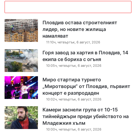
Пловдив остава строителният
лидер, но новите жилища
намаляват
11:10ч, четвъртък, 6 август, 2026
Горя завод за хартия в Пловдив, 14
екипа се бориха с огъня
10:05ч, четвъртък, 6 август, 2026
Миро стартира турнето
„Миротворци“ от Пловдив, първият
концерт е разпродаден
10:02ч, четвъртък, 6 август, 2026
Камери заснели група от 10-15
тийнейджъри преди убийството на
Младежкия хълм
10:00ч, четвъртък, 6 август, 2026