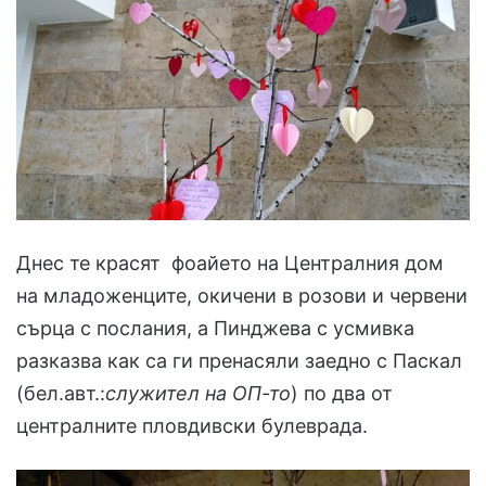
Днес те красят фоайето на Централния дом
на младоженците, окичени в розови и червени
сърца с послания, а Пинджева с усмивка
разказва как са ги пренасяли заедно с Паскал
(бел.авт.:
служител на ОП-то
) по два от
централните пловдивски булеврада.