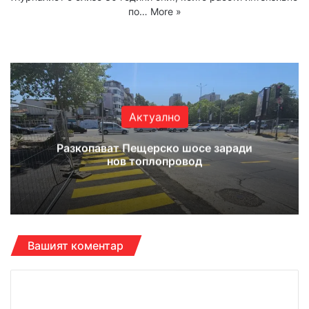
по…
More »
We
Fa
X
Yo
Ins
bsi
ce
uT
tag
te
bo
ub
ra
ok
e
m
Актуално
Разкопават Пещерско шосе заради
нов топлопровод
Вашият коментар
К
о