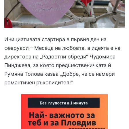
Инициативата стартира в първия ден на
февруари – Месеца на любовта, а идеята е на
директора на „Радостни обреди“ Чудомира
Пинджева, за която предшественичката ѝ
Румяна Толова казва „Добре, че се намери
романтичен ръковидител!“.