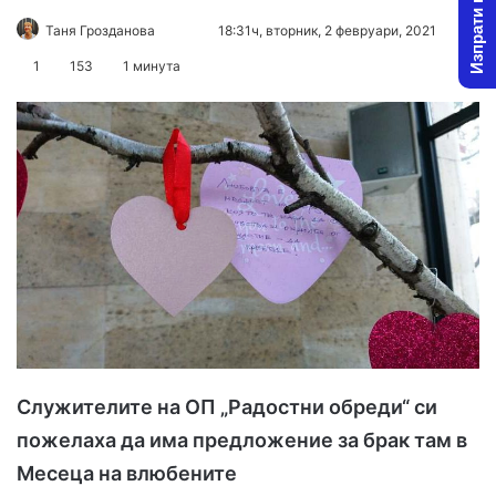
Изпрати новина
Таня Грозданова
F
S
18:31ч, вторник, 2 февруари, 2021
o
e
1
153
1 минута
l
n
l
d
o
a
w
n
o
e
n
m
X
a
i
l
Служителите на ОП „Радостни обреди“ си
пожелаха да има предложение за брак там в
Месеца на влюбените