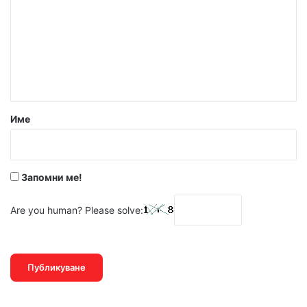
м
е
н
т
а
р
Име
:
*
Запомни ме!
Are you human? Please solve: