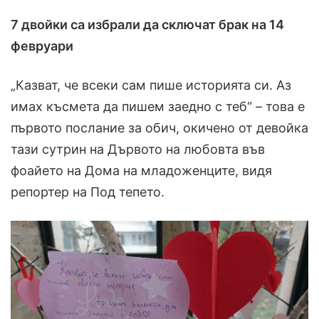
7 двойки са избрали да сключат брак на 14
февруари
„Казват, че всеки сам пише историята си. Аз
имах късмета да пишем заедно с теб“ – това е
първото послание за обич, окичено от девойка
тази сутрин на Дървото на любовта във
фоайето на Дома на младоженците, видя
репортер на Под тепето.