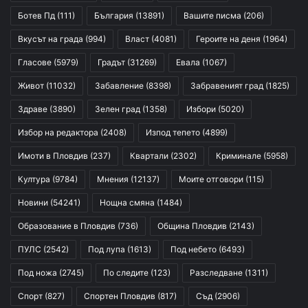
Ботев Пд
(111)
България
(13891)
Вашите писма
(206)
Вкусът на града
(994)
Власт
(4081)
Героите на деня
(1964)
Гласове
(5979)
Градът
(31269)
Евала
(1067)
Живот
(11032)
Забавление
(8398)
Забравеният град
(1825)
Здраве
(3890)
Зелен град
(1358)
Избори
(5020)
Избор на редактора
(2408)
Изпод тепето
(4899)
Имоти в Пловдив
(237)
Квартали
(2302)
Криминале
(5958)
Култура
(9784)
Мнения
(12137)
Моите отговори
(115)
Новини
(54241)
Нощна смяна
(1484)
Образование в Пловдив
(736)
Община Пловдив
(2143)
ПУЛС
(2542)
Под лупа
(1613)
Под небето
(6493)
Под ножа
(2745)
По следите
(123)
Разследване
(1311)
Спорт
(827)
Спортен Пловдив
(817)
Съд
(2906)