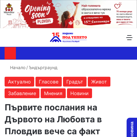
Търсене ...
Switch skin
М
Начало
/
Ъндърграунд
Актуално
Гласове
Градът
Живот
Забавление
Мнения
Новини
Първите послания на
Дървото на Любовта в
Пловдив вече са факт