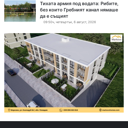
Тихата армия под водата: Рибите,
без които Гребният канал нямаше
да е същият
09:50ч, четвъртък, 6 август, 2026