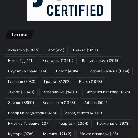
Тагове
Актуално
(33812)
Арт
(955)
Бизнес
(1654)
Ботев Пд
(111)
България
(13911)
Вашите писма
(206)
Вкусът на града
(994)
Власт
(4084)
Героите на деня
(1964)
Гласове
(5983)
Градът
(31292)
Евала
(1068)
Живот
(11040)
Забавление
(8401)
Забравеният град
(1825)
Здраве
(3890)
Зелен град
(1358)
Избори
(5021)
Избор на редактора
(2415)
Изпод тепето
(4900)
Имоти в Пловдив
(237)
Квартали
(2304)
Криминале
(5973)
Култура
(9789)
Мнения
(12142)
Моите отговори
(115)