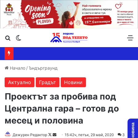
Търсене ...
Switch skin
М
Начало
/
Ъндърграунд
Актуално
Градът
Новини
Проектът за пробива под
Централна гара – готов до
месец и половина
Дежурен Редактор
F
S
15:42ч, петък, 29 май, 2020
3