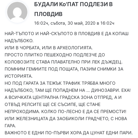
БУДАЛИ Ко'ПАТ ПОДЛЕЗИ В
к
ПЛОВДИВ
а
16:02ч, събота, 30 май, 2020 в 16:02ч
з
НАЙ-ТЪПОТО И НАЙ-СКЪПОТО В ПЛОВДИВ Е ДА КОПАШ
а
НАДЪЛБОКО.
:
ИЛИ В ЧОРБАТА, ИЛИ В АРХЕОЛОГИЯТА.
ПРОСТО ПЛИТКО ПЕШЕХОДНО ПОДЛЕЗЧЕ ДО
КОЛОВОЗИТЕ СТАВА ПЛАВАТЕЛНО ПРИ ЛЕК ДЪЖДЕЦ.
ПОМНИМ ГЕМИИТЕ ПОД ПОЩАТА, ПАЗИМ СНИМКИ ЗА
ИСТОРИЯТА.
НО ПОД ГАРАТА ЗА ТЕЖЪК ТРАФИК ТРЯБВА МНОГО
НАДЪЛБОКО, ТАМ ЩЕ ПОПАДНЕМ НА … ДИНОЗАВРИ. ЕХА!
А ВСИЧКАТА ЦЕНТРАЛНА ГРАДСКА ЗОНА ОТПРЕД, А И
ОТВЪД РЕЛСИТЕ ЩЕ СЕ СЪСИПЕ, ЩЕ СТАНЕ
НЕПРОХОДИМА. КОЛКО ПО-ЛЕСНО Е ДА СЕ ПРЕМОСТИ!
ИЛИ ЖЕЛЕЗНИЦАТА ДА ЗАОБИКОЛИ ГРАДЧЕТО, С НОВА
ГАРА.
ВАЖНОТО Е ЕДНИ ПО-ПЪРВИ ХОРА ДА ЦУНАТ ЕДНИ ПАРИ.