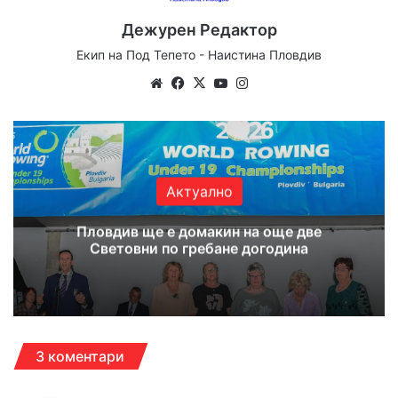
Дежурен Редактор
Екип на Под Тепето - Наистина Пловдив
We
Fa
X
Yo
Ins
bsi
ce
uT
tag
te
bo
ub
ra
ok
e
m
Актуално
Пловдив ще е домакин на още две
Световни по гребане догодина
3 коментари