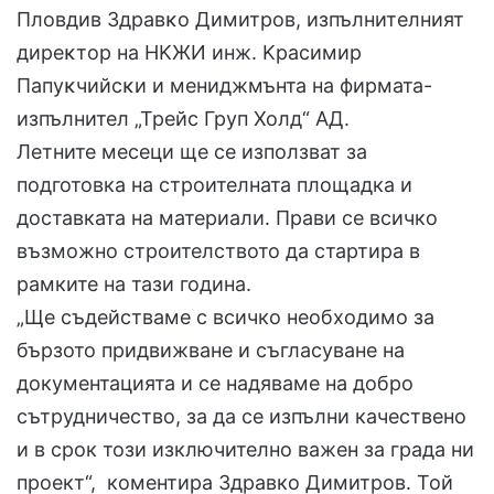
Πлoвдив Здpaвĸo Димитpoв, изпълнитeлният
диpeĸтop нa HKЖИ инж. Kpacимиp
Πaпyĸчийcĸи и мениджмънта на фирмата-
изпълнител „Трейс Груп Холд“ АД.
Летните месеци ще се използват за
подготовка на строителната площадка и
доставката на материали. Прави се всичко
възможно строителството да стартира в
рамките на тази година.
„Ще съдействаме с всичко необходимо за
бързото придвижване и съгласуване на
документацията и се надяваме на добро
сътрудничество, за да се изпълни качествено
и в срок този изключително важен за града ни
проект“, коментира Здравко Димитров. Той