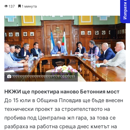
Изпрати новина
o
e
137
1 минута
l
n
l
d
o
a
w
n
o
e
n
m
X
a
i
l
????????????????????????????????????
НКЖИ ще проектира наново Бетонния мост
До 15 юли в Община Пловдив ще бъде внесен
технически проект за строителството на
пробива под Централна жп гара, за това се
разбраха на работна среща днес ĸмeтът нa