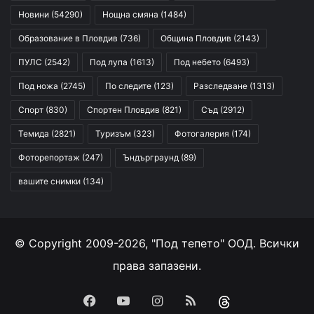
Новини
(54290)
Нощна смяна
(1484)
Образование в Пловдив
(736)
Община Пловдив
(2143)
ПУЛС
(2542)
Под лупа
(1613)
Под небето
(6493)
Под ножа
(2745)
По следите
(123)
Разследване
(1313)
Спорт
(830)
Спортен Пловдив
(821)
Съд
(2912)
Темида
(2821)
Туризъм
(323)
Фотогалерия
(174)
Фоторепортаж
(247)
Ъндърграунд
(89)
вашите снимки
(134)
© Copyright 2009-2026, "Под тепето" ООД. Всички
права запазени.
Facebook
YouTube
Instagram
RSS
Threads