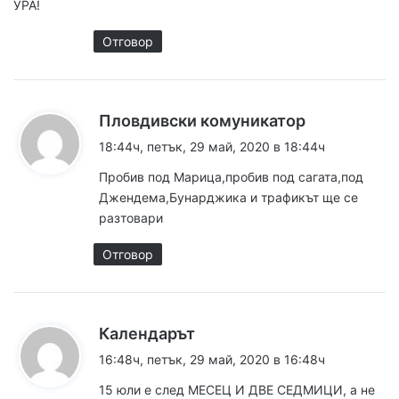
УРА!
Отговор
к
Пловдивски комуникатор
а
18:44ч, петък, 29 май, 2020 в 18:44ч
з
Пробив под Марица,пробив под сагата,под
а
Джендема,Бунарджика и трафикът ще се
:
разтовари
Отговор
к
Календарът
а
16:48ч, петък, 29 май, 2020 в 16:48ч
з
15 юли е след МЕСЕЦ И ДВЕ СЕДМИЦИ, а не
а