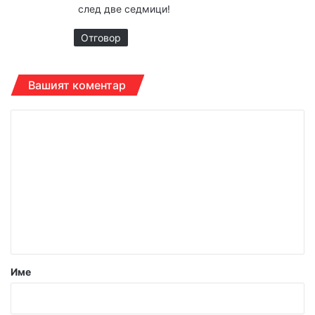
след две седмици!
:
Отговор
Вашият коментар
К
о
м
е
н
т
а
р
Име
:
*