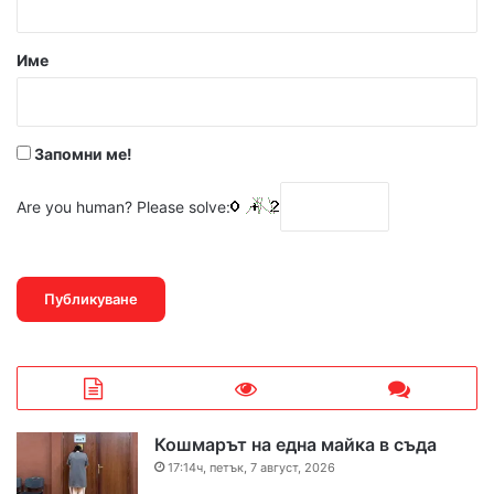
а
р
Име
:
*
Запомни ме!
Are you human? Please solve:
Кошмарът на една майка в съда
17:14ч, петък, 7 август, 2026