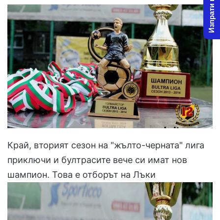
Изпрати новина
l
d
o
a
w
n
o
e
n
m
X
a
i
l
Край, вторият сезон на "жълто-черната" лига
приключи и бултрасите вече си имат нов
шампион. Това е отборът на Лъки