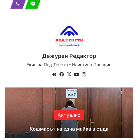
Дежурен Редактор
Екип на Под Тепето - Наистина Пловдив
We
Fa
X
Yo
Ins
bsi
ce
uT
tag
te
bo
ub
ra
ok
e
m
Актуално
Кошмарът на една майка в съда