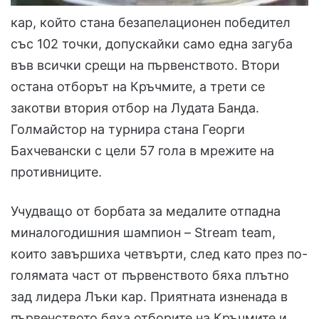
кар, който стана безапелационен победител
със 102 точки, допускайки само една загуба
във всички срещи на първенството. Втори
остана отборът на Кръчмите, а трети се
закотви втория отбор на Лудата Банда.
Голмайстор на турнира стана Георги
Бахчевански с цели 57 гола в мрежите на
противниците.
Учудващо от борбата за медалите отпадна
миналогодишния шампион – Stream team,
които завършиха четвърти, след като през по-
голямата част от първенството бяха плътно
зад лидера Лъки кар. Приятната изненада в
първенството бяха отборите на Кръчмите и