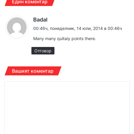
Един коментар
к
Badal
а
00:46ч, понеделник, 14 юли, 2014 в 00:46ч
з
Many many qultaiy points there.
а
:
Отговор
Вашият коментар
К
о
м
е
н
т