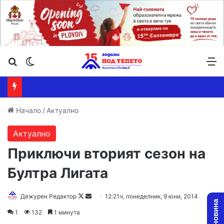
Търсене ...
Switch skin
М
Начало
/
Актуално
Актуално
Приключи вторият сезон на
Бултра Лигата
Дежурен Редактор
F
S
12:21ч, понеделник, 9 юни, 2014
o
e
1
132
1 минута
l
n