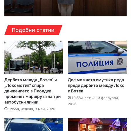
Подобни статии
Дербито между „Ботев“ и
Две момчета смутиха реда
„Локомотив“ спира
преди дербито между Локо
движението в Пловдив,
и Ботев
променят маршрута на три
10:58ч, петък, 13 февруари,
автобусни линии
2026
12:55ч, неделя, 3 май, 2026