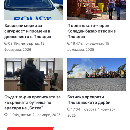
Засилени мерки за
Първи жълто-черен
сигурност и промени в
Коледен базар отвори в
движението в Пловдив
Пловдив
08:15ч, четвъртък, 12
16:47ч, понеделник, 15
февруари, 2026
декември, 2025
Съдът върна преписката за
Бутилка прекрати
хвърлената бутилка по
Пловдивското дерби
вратаря на „Ботев“
17:04ч, събота, 1 ноември,
11:04ч, петък, 7 ноември, 2025
2025