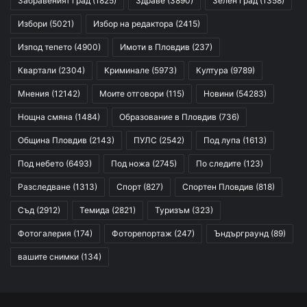
Забравеният град
(1825)
Здраве
(3890)
Зелен град
(1358)
Избори
(5021)
Избор на редактора
(2415)
Изпод тепето
(4900)
Имоти в Пловдив
(237)
Квартали
(2304)
Криминале
(5973)
Култура
(9789)
Мнения
(12142)
Моите отговори
(115)
Новини
(54283)
Нощна смяна
(1484)
Образование в Пловдив
(736)
Община Пловдив
(2143)
ПУЛС
(2542)
Под лупа
(1613)
Под небето
(6493)
Под ножа
(2745)
По следите
(123)
Разследване
(1313)
Спорт
(827)
Спортен Пловдив
(818)
Съд
(2912)
Темида
(2821)
Туризъм
(323)
Фотогалерия
(174)
Фоторепортаж
(247)
Ъндърграунд
(89)
вашите снимки
(134)